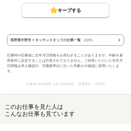
キープする
長野県中野市 × キッチンスタッフの仕事一覧
(22件)
応募時や応募後に生年月日情報をお尋ねすることがありますが、年齢を雇
用条件に設定することは許容されておりません。ご回答いただいた生年月
日情報は本人確認や、労働基準法に沿った年齢かの確認に使用いたしま
す。
仕事No.
NGN長野_135【260501】
管理番号：
123976
このお仕事を見た人は
こんなお仕事も見ています