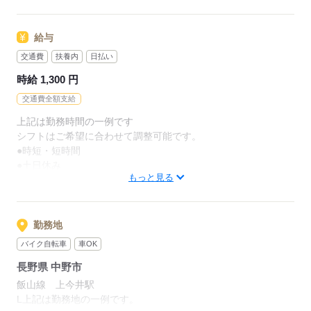
誰に相談したらいいんだろう？
慣れていって下さい。
給与
そんな時、あなたのフォローや
料理に興味があれば必ず活躍できますよ。
問題を解決してくれるのが
交通費
扶養内
日払い
専属の営業スタッフ。
※定員状況により他の業態の施設を
時給 1,300 円
ご紹介させていただくこともございます。
何でも相談できる相手がいるので
交通費全額支給
安心してお仕事できますよ。
上記は勤務時間の一例です
応募する
シフトはご希望に合わせて調整可能です。
●時短・短時間
応募する
●土日休み
もっと見る
●お子さまのお迎えや
ご家族の帰宅の時間に合わせて退勤
などなど、ライフスタイルに合わせて
勤務地
働きやすい時間帯をご相談下さい♪
バイク自転車
車OK
長野県 中野市
【交通費備考】
※交通費全額支給（派遣先による）
飯山線 上今井駅
※車通勤OK/規定あり
L上記は勤務地の一例です。