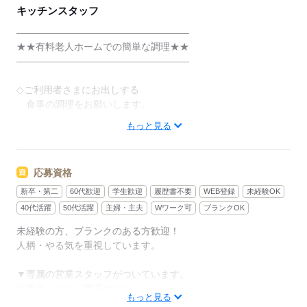
キッチンスタッフ
――――――――――――――――――
★★有料老人ホームでの簡単な調理★★
――――――――――――――――――
◇ご利用者さまにお出しする
食事の調理をお願いします。
もっと見る
≪具体的には≫
・具材を切る
・簡単な調理
応募資格
・盛り付け
・皿洗い（機械洗浄）
新卒・第二
60代歓迎
学生歓迎
履歴書不要
WEB登録
未経験OK
40代活躍
50代活躍
主婦・主夫
Wワーク可
ブランクOK
毎日スタッフ同士相談しながら
未経験の方、ブランクのある方歓迎！
分担して昼食を作っていきます！
人柄・やる気を重視しています。
慣れるまでは、先輩の指示通りに
▼専属の営業スタッフがついています。
作業を進めていただければOK！
仕事のことや、職場のこと。
もっと見る
分からないことや不安なこと。
できることから少しずつ