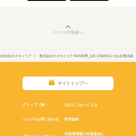
ページの先頭へ
株式会社ネオキャリア
株式会社ネオキャリア NGN長野_135【260501】のお仕事詳細
サイトトップへ
ディップ（株）
はたらこねっととは
ヘルプ＆お問い合わせ
利用規約
利用者情報の外部送信に