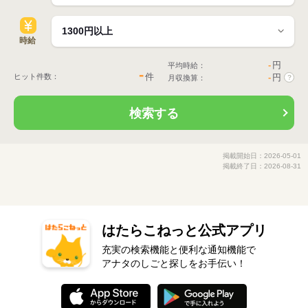
時給
-
円
平均時給：
-
件
ヒット件数：
-
円
月収換算：
?
検索する
掲載開始日：2026-05-01
掲載終了日：2026-08-31
はたらこねっと公式アプリ
充実の検索機能と便利な通知機能で
アナタのしごと探しをお手伝い！