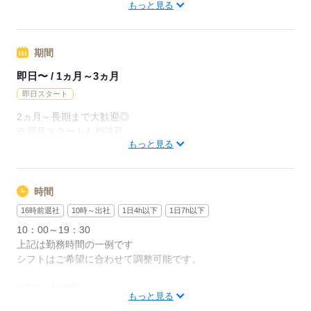
【他勤務先例】入居施設、デイサービス、ショートステイ、ク
もっと見る
リニック、病院
応募する
期間
応募する
即日〜 / 1ヵ月～3ヵ月
即日スタート
2ヵ月～長期まで大歓迎◎
※翌月スタートも相談可
もっと見る
※試用期間（初回2ヵ月契約）
応募する
時間
16時前退社
10時～出社
1日4h以下
1日7h以下
10：00～19：30
上記は勤務時間の一例です
シフトはご希望に合わせて調整可能です。
●時短・短時間
もっと見る
●土日休み