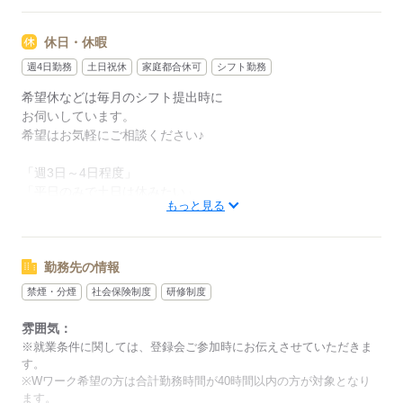
●お子さまのお迎えや
ご家族の帰宅の時間に合わせて退勤
休日・休暇
などなど、ライフスタイルに合わせて
週4日勤務
土日祝休
家庭都合休可
シフト勤務
働きやすい時間帯をご相談下さい♪
希望休などは毎月のシフト提出時に
お伺いしています。
希望はお気軽にご相談ください♪
応募する
「週3日～4日程度」
「平日のみで土日は休みたい」
もっと見る
などもご相談可能です。
応募する
勤務先の情報
禁煙・分煙
社会保険制度
研修制度
雰囲気：
※就業条件に関しては、登録会ご参加時にお伝えさせていただきま
す。
※Wワーク希望の方は合計勤務時間が40時間以内の方が対象となり
ます。