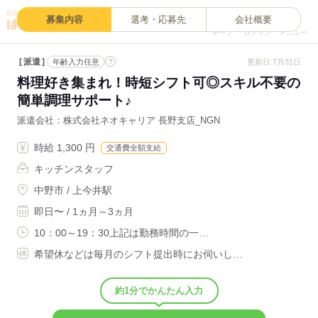
0
募集内容
選考・応募先
会社概要
キープ
ログイン
メニュー
派遣
?
更新日:7月31日
年齢入力任意
料理好き集まれ！時短シフト可◎スキル不要の
簡単調理サポート♪
派遣会社
株式会社ネオキャリア 長野支店_NGN
時給 1,300 円
交通費全額支給
キッチンスタッフ
中野市 / 上今井駅
即日〜 / 1ヵ月～3ヵ月
10：00～19：30上記は勤務時間の一…
希望休などは毎月のシフト提出時にお伺いし…
約1分でかんたん入力