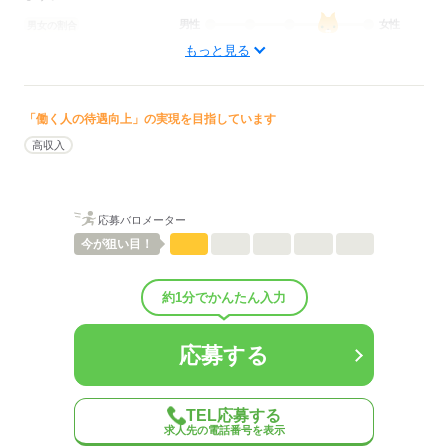
男性
女性
男女の割合
もっと見る
ひとりで
みんなで
仕事の仕方
「働く人の待遇向上」の実現を目指しています
しずか
にぎやか
職場の様子
配属先部署：
高収入
人数
10人
男女比
（男4：女6）
概要：
応募バロメーター
業界
医療・介護・福祉関連
今が
狙い目！
応募する
約1分でかんたん入力
応募する
TEL応募する
求人先の電話番号を表示