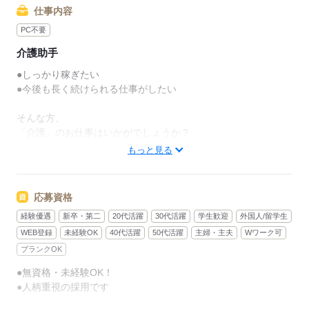
仕事内容
PC不要
介護助手
●しっかり稼ぎたい
●今後も長く続けられる仕事がしたい
そんな方、
「介護」のお仕事はいかがでしょうか？
もっと見る
介護といっても、最近では
経験や資格がまったくいらない
“サポート”的なお仕事が増えてるんです。
応募資格
経験優遇
新卒・第二
20代活躍
30代活躍
学生歓迎
外国人/留学生
たとえば、未経験・無資格の
新人さんにお任せするのは
WEB登録
未経験OK
40代活躍
50代活躍
主婦・主夫
Wワーク可
ブランクOK
リネン（シーツ・枕カバー・タオル類）
●無資格・未経験OK！
の補充・運搬 など
●人柄重視の採用です
本当に誰でもできる