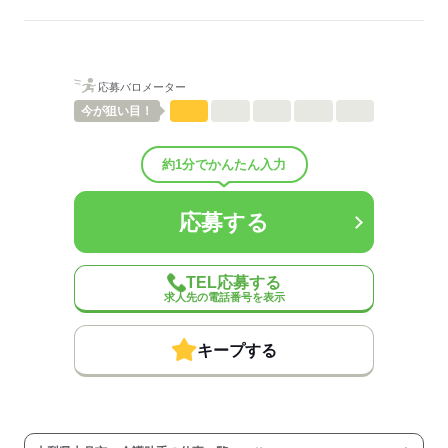
ご紹介先それぞれ措置を講じるため、
詳細はお気軽にお問合せください◎
詳細については、ご紹介時に改めてご案内します。
低い
高い
多い年齢層
応募する
応募バロメーター
男性
女性
男女の割合
今が
狙い目！
ひとりで
みんなで
仕事の仕方
約1分でかんたん入力
しずか
にぎやか
職場の様子
応募する
配属先部署：
有料老人ホーム/デイサービス施設/グループホーム/特別養護老人ホ
ーム/病院など
TEL応募する
人数
10人
求人先の電話番号を表示
男女比
（男5：女5）
平均年齢
40歳
キープする
概要：
業界
医療・介護・福祉関連
事業内容
介護施設の運営