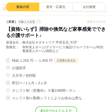
0
募集内容
選考・応募先
会社概要
キープ
ログイン
メニュー
派遣
?
更新日:7月31日
年齢入力任意
【資格いらず】掃除や換気など家事感覚ででき
る介護サポート♪
派遣会社
株式会社ネオキャリア 甲府支店_KOF
勤務先
有料老人ホーム/デイサービス施設/グループホーム/特別
養護老人ホーム/病院など
時給 1,250 円 ～ 1,400 円
交通費全額支給
介護助手
大月市 / 初狩駅
即日〜 / 1ヵ月～3ヵ月
※シフト制（実働4h）※週15時間～※シ…
≪シフト制≫勤務シフトによりお休みは異な…
約1分でかんたん入力