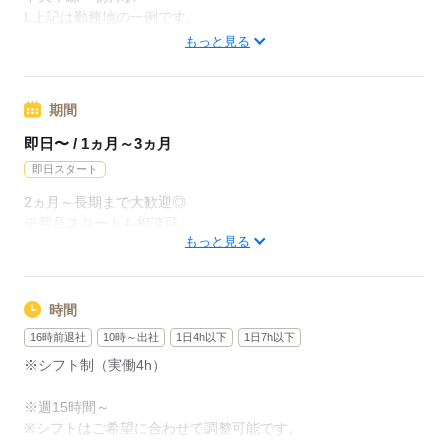
月給220000円（月22日勤務・実働1日8h）
L上記は勤務地の一例です。
※未経験の方（無資格）：時給1250円で算出した場合となりま
【他勤務先例】入居施設、デイサービス、ショートステイ、ク
もっと見る
す。
リニック、病院
【交通費備考】
期間
応募する
※交通費全額支給（派遣先による）
※車通勤OK/規定あり
即日〜 / 1ヵ月～3ヵ月
即日スタート
応募する
2ヵ月～長期まで大歓迎◎
※翌月スタートも相談可
もっと見る
※試用期間（初回2ヵ月契約）
応募する
時間
16時前退社
10時～出社
1日4h以下
1日7h以下
※シフト制（実働4h）
※週15時間～
※シフトはご希望に合わせて調整可能です。