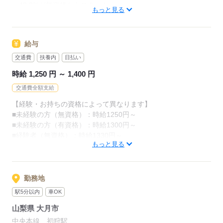
・48.8%が無資格からスタート
カンタンなお仕事ばかり。
もっと見る
・56.7％が未経験からスタート
お仕事に慣れてきたら、少しずつ
「介護職員初任者研修」がとれる
専門的なこともお任せしていきます。
給与
スクールもありますし、
（食事・入浴・お手洗いのサポートなど）
交通費
扶養内
日払い
資格がとれるまでは無資格・未経験でも
きちんと経験を積めば、
時給 1,250 円 ～ 1,400 円
働ける職場をご紹介するなど、
今後長く必要とされる介護のお仕事。
交通費全額支給
あなたもはじめてみませんか？
介護未経験の方を全力でバックアップします！
【経験・お持ちの資格によって異なります】
■未経験の方（無資格）：時給1250円～
もちろん経験者の方や、
応募する
■未経験の方（有資格）：時給1300円～
介護福祉士、ケアマネージャー、
■経験者（無資格）：時給1330円～
介護職員初任者研修等の資格保有者の方も大歓迎！
もっと見る
■経験者（有資格）：時給1350円～
■介護福祉士：時給1400円
応募する
※22時～翌5時の就労は深夜時給適用
勤務地
※お給料は最短で週払いOK！（規定有）
駅5分以内
車OK
※残業代は別途全額支給
山梨県 大月市
【月給例】
中央本線 初狩駅