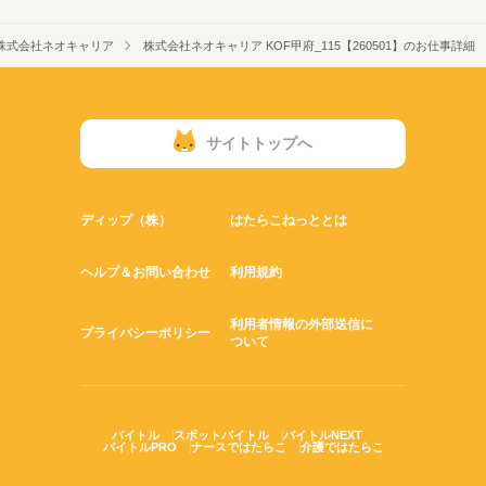
株式会社ネオキャリア
株式会社ネオキャリア KOF甲府_115【260501】のお仕事詳細
サイトトップへ
ディップ（株）
はたらこねっととは
ヘルプ＆お問い合わせ
利用規約
利用者情報の外部送信に
プライバシーポリシー
ついて
バイトル
スポットバイトル
バイトルNEXT
バイトルPRO
ナースではたらこ
介護ではたらこ