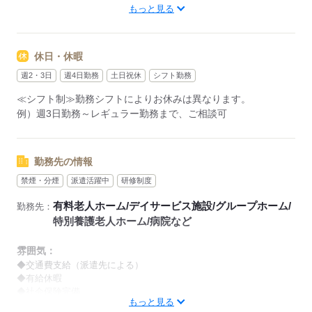
もっと見る
【早番】
07：00～16：00
【日勤】
休日・休暇
09：00～18：00
【遅番】
週2・3日
週4日勤務
土日祝休
シフト勤務
11：00～20：00
≪シフト制≫勤務シフトによりお休みは異なります。
【夜勤】
例）週3日勤務～レギュラー勤務まで、ご相談可
17：00～10：00
※夜勤希望の方は、まず施設に慣れて頂くため
2～3ヵ月程度のならし日勤が必要です
勤務先の情報
禁煙・分煙
派遣活躍中
研修制度
その他、
●週2日・1日4h～
有料老人ホーム/デイサービス施設/グループホーム/
勤務先：
●日勤のみ
特別養護老人ホーム/病院など
●土日休み
など、いろんなシフトのお仕事をご紹介できます！
雰囲気：
登録の際に、あなたのご希望をお聞かせください。
◆交通費支給（派遣先による）
◆有給休暇
◆社会保険完備
◆給与の前払い制度あり（規定あり）
もっと見る
※喫煙環境に関しては就業場所ごとに異なります。
勤務したシフトを申請後、最短で2日後に給与GETも可能！