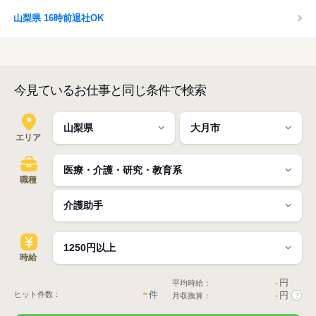
山梨県 16時前退社OK
今見ているお仕事と同じ条件で検索
エリア
職種
時給
-
円
平均時給：
-
件
ヒット件数：
-
円
月収換算：
?