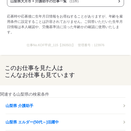
応募する
山梨県大月市 × 介護助手の仕事一覧
(11件)
応募時や応募後に生年月日情報をお尋ねすることがありますが、年齢を雇
用条件に設定することは許容されておりません。ご回答いただいた生年月
日情報は本人確認や、労働基準法に沿った年齢かの確認に使用いたしま
す。
仕事No.
KOF甲府_115【260501】
管理番号：
123976
このお仕事を見た人は
こんなお仕事も見ています
関連する山梨県の検索条件
山梨県 介護助手
山梨県 エルダー(50代～)活躍中