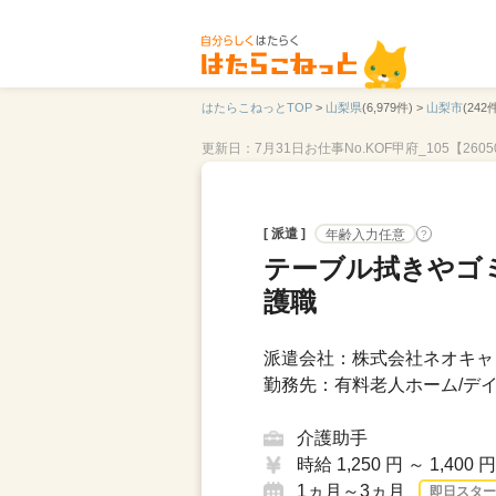
はたらこねっとTOP
>
山梨県
(6,979件) >
山梨市
(242件
更新日：7月31日
お仕事No.KOF甲府_105【2605
[ 派遣 ]
年齢入力任意
?
テーブル拭きやゴ
護職
派遣会社：株式会社ネオキャリ
勤務先：有料老人ホーム/デイ
介護助手
時給 1,250 円 ～ 1,400 円
1ヵ月～3ヵ月
即日スター