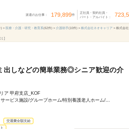
正社員・契約社員・
179,899
723,
派遣のお仕事：
件
パート・アルバイト：
) >
医療・介護・研究・教育系
(62件) >
介護助手
(10件) >
株式会社ネオキャリア
>
株式会社ネ
01】
ミ出しなどの簡単業務◎シニア歓迎の介
ア 甲府支店_KOF
サービス施設/グループホーム/特別養護老人ホーム/…
交通費全額支給
ト