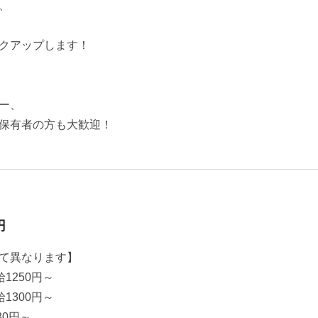
、
クアップします！
ー、
保有者の方も大歓迎！
円
て異なります】
1250円～
1300円～
30円～