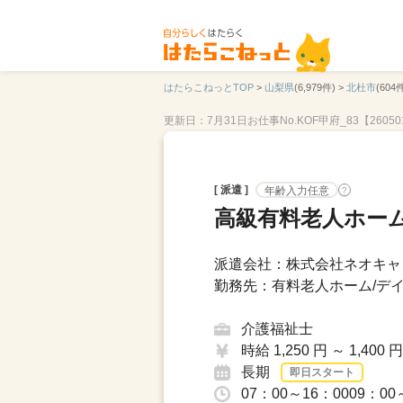
はたらこねっとTOP
>
山梨県
(6,979件) >
北杜市
(604件
更新日：7月31日
お仕事No.KOF甲府_83【26050
[ 派遣 ]
年齢入力任意
?
高級有料老人ホーム
派遣会社：株式会社ネオキャリ
勤務先：有料老人ホーム/デイ
介護福祉士
時給 1,250 円 ～ 1,400 円
長期
即日スタート
07：00～16：0009：00