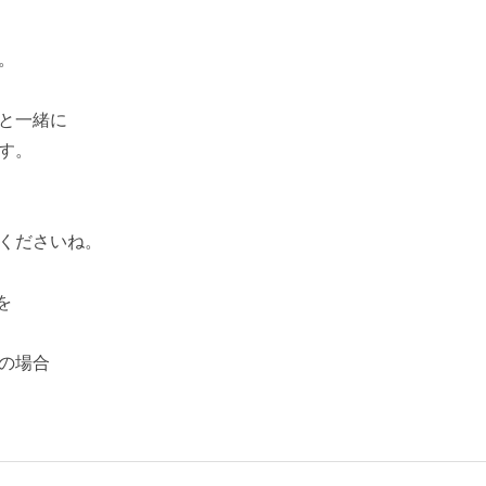
。
と一緒に
す。
くださいね。
を
の場合