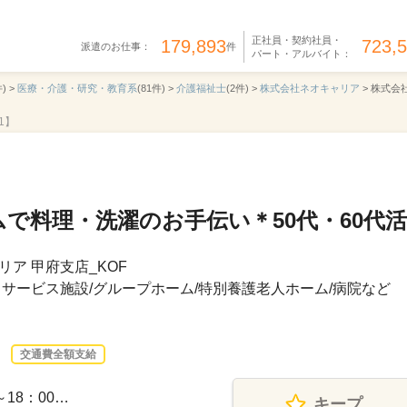
正社員・契約社員・
179,893
723,
派遣のお仕事：
件
パート・アルバイト：
) >
医療・介護・研究・教育系
(81件) >
介護福祉士
(2件) >
株式会社ネオキャリア
>
株式会社
1】
で料理・洗濯のお手伝い＊50代・60代
ア 甲府支店_KOF
サービス施設/グループホーム/特別養護老人ホーム/病院など
交通費全額支給
～18：00…
キープ