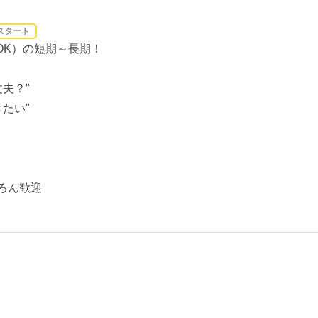
スタート
OK）の短期～長期！
夫？"
たい"
ろん歓迎