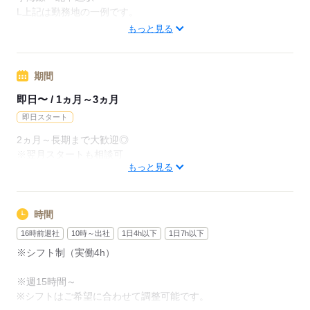
月給228800円（月22日勤務・実働1日8h）
L上記は勤務地の一例です。
※未経験の方（無資格）：時給1300円で算出した場合となりま
【他勤務先例】入居施設、デイサービス、ショートステイ、ク
もっと見る
す。
リニック、病院
【交通費備考】
期間
応募する
※交通費全額支給（派遣先による）
※車通勤OK/規定あり
即日〜 / 1ヵ月～3ヵ月
即日スタート
応募する
2ヵ月～長期まで大歓迎◎
※翌月スタートも相談可
もっと見る
※試用期間（初回2ヵ月契約）
応募する
時間
16時前退社
10時～出社
1日4h以下
1日7h以下
※シフト制（実働4h）
※週15時間～
※シフトはご希望に合わせて調整可能です。