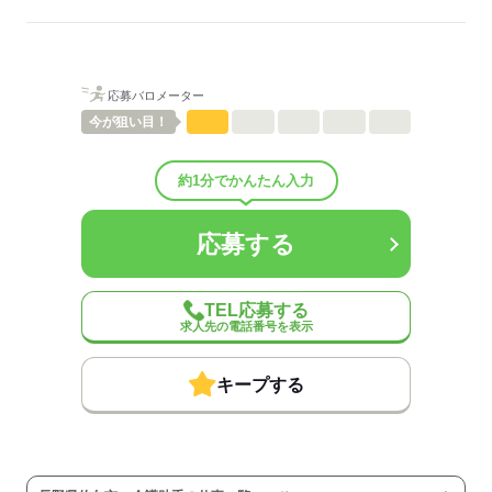
ご紹介先それぞれ措置を講じるため、
詳細はお気軽にお問合せください◎
詳細については、ご紹介時に改めてご案内します。
低い
高い
多い年齢層
応募する
応募バロメーター
男性
女性
男女の割合
今が
狙い目！
ひとりで
みんなで
仕事の仕方
約1分でかんたん入力
しずか
にぎやか
職場の様子
応募する
配属先部署：
有料老人ホーム/デイサービス施設/グループホーム/特別養護老人ホ
ーム/病院など
TEL応募する
人数
10人
求人先の電話番号を表示
男女比
（男5：女5）
平均年齢
40歳
キープする
概要：
業界
医療・介護・福祉関連
事業内容
介護施設の運営