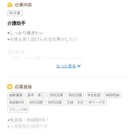
仕事内容
PC不要
介護助手
●しっかり稼ぎたい
●今後も長く続けられる仕事がしたい
そんな方、
「介護」のお仕事はいかがでしょうか？
もっと見る
介護といっても、最近では
経験や資格がまったくいらない
“サポート”的なお仕事が増えてるんです。
応募資格
経験優遇
新卒・第二
20代活躍
30代活躍
学生歓迎
WEB登録
たとえば、未経験・無資格の
新人さんにお任せするのは
未経験OK
40代活躍
50代活躍
主婦・主夫
Wワーク可
ブランクOK
リネン（シーツ・枕カバー・タオル類）
●無資格・未経験OK！
の補充・運搬 など
●人柄重視の採用です
本当に誰でもできる