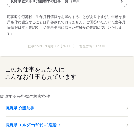
応募する
長野県佐久市 × 介護助手の仕事一覧
(18件)
応募時や応募後に生年月日情報をお尋ねすることがありますが、年齢を雇
用条件に設定することは許容されておりません。ご回答いただいた生年月
日情報は本人確認や、労働基準法に沿った年齢かの確認に使用いたしま
す。
仕事No.
NGN長野_62【260501】
管理番号：
123976
このお仕事を見た人は
こんなお仕事も見ています
関連する長野県の検索条件
長野県 介護助手
長野県 エルダー(50代～)活躍中