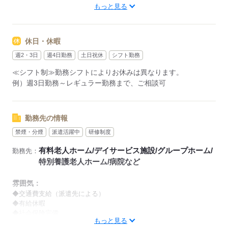
もっと見る
【早番】
07：00～16：00
【日勤】
休日・休暇
09：00～18：00
【遅番】
週2・3日
週4日勤務
土日祝休
シフト勤務
11：00～20：00
≪シフト制≫勤務シフトによりお休みは異なります。
【夜勤】
例）週3日勤務～レギュラー勤務まで、ご相談可
17：00～10：00
※夜勤希望の方は、まず施設に慣れて頂くため
2～3ヵ月程度のならし日勤が必要です
勤務先の情報
禁煙・分煙
派遣活躍中
研修制度
その他、
●週2日・1日4h～
有料老人ホーム/デイサービス施設/グループホーム/
勤務先：
●日勤のみ
特別養護老人ホーム/病院など
●土日休み
など、いろんなシフトのお仕事をご紹介できます！
雰囲気：
登録の際に、あなたのご希望をお聞かせください。
◆交通費支給（派遣先による）
◆有給休暇
◆社会保険完備
◆給与の前払い制度あり（規定あり）
もっと見る
※喫煙環境に関しては就業場所ごとに異なります。
勤務したシフトを申請後、最短で2日後に給与GETも可能！