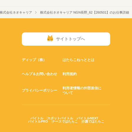
株式会社ネオキャリア
株式会社ネオキャリア NGN長野_62【260501】のお仕事詳細
サイトトップへ
ディップ（株）
はたらこねっととは
ヘルプ＆お問い合わせ
利用規約
利用者情報の外部送信に
プライバシーポリシー
ついて
バイトル
スポットバイトル
バイトルNEXT
バイトルPRO
ナースではたらこ
介護ではたらこ