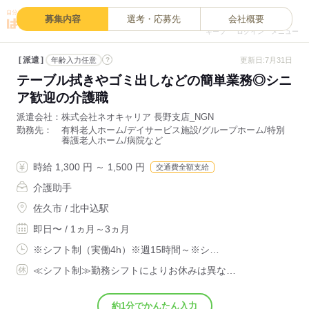
0
募集内容
選考・応募先
会社概要
キープ
ログイン
メニュー
派遣
?
更新日:7月31日
年齢入力任意
テーブル拭きやゴミ出しなどの簡単業務◎シニ
ア歓迎の介護職
派遣会社
株式会社ネオキャリア 長野支店_NGN
勤務先
有料老人ホーム/デイサービス施設/グループホーム/特別
養護老人ホーム/病院など
時給 1,300 円 ～ 1,500 円
交通費全額支給
介護助手
佐久市 / 北中込駅
即日〜 / 1ヵ月～3ヵ月
※シフト制（実働4h）※週15時間～※シ…
≪シフト制≫勤務シフトによりお休みは異な…
約1分でかんたん入力