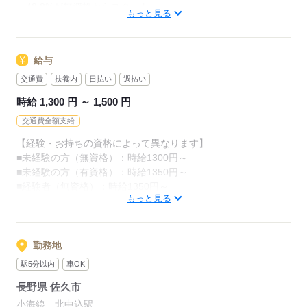
・48.8%が無資格からスタート
カンタンなお仕事ばかり。
もっと見る
・56.7％が未経験からスタート
お仕事に慣れてきたら、少しずつ
「介護職員初任者研修」がとれる
専門的なこともお任せしていきます。
給与
スクールもありますし、
（食事・入浴・お手洗いのサポートなど）
交通費
扶養内
日払い
週払い
資格がとれるまでは無資格・未経験でも
きちんと経験を積めば、
時給 1,300 円 ～ 1,500 円
働ける職場をご紹介するなど、
今後長く必要とされる介護のお仕事。
交通費全額支給
あなたもはじめてみませんか？
介護未経験の方を全力でバックアップします！
【経験・お持ちの資格によって異なります】
■未経験の方（無資格）：時給1300円～
もちろん経験者の方や、
応募する
■未経験の方（有資格）：時給1350円～
介護福祉士、ケアマネージャー、
■経験者（無資格）：時給1350円～
介護職員初任者研修等の資格保有者の方も大歓迎！
もっと見る
■経験者（有資格）：時給1450円～
■介護福祉士：時給1500円
応募する
※22時～翌5時の就労は深夜時給適用
勤務地
※お給料は最短で週払いOK！（規定有）
駅5分以内
車OK
※残業代は別途全額支給
長野県 佐久市
【月給例】
小海線 北中込駅