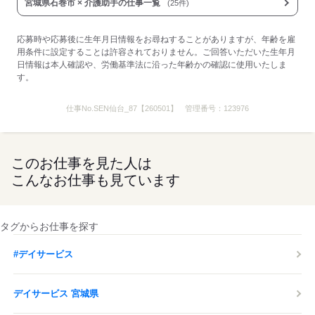
応募する
宮城県石巻市 × 介護助手の仕事一覧
(25件)
応募時や応募後に生年月日情報をお尋ねすることがありますが、年齢を雇
用条件に設定することは許容されておりません。ご回答いただいた生年月
日情報は本人確認や、労働基準法に沿った年齢かの確認に使用いたしま
す。
仕事No.
SEN仙台_87【260501】
管理番号：
123976
このお仕事を見た人は
こんなお仕事も見ています
タグからお仕事を探す
#デイサービス
デイサービス 宮城県