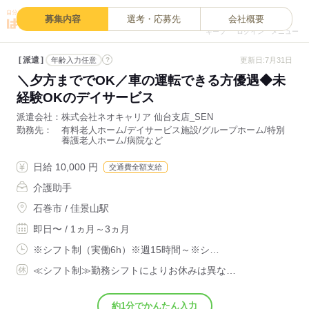
0
募集内容
選考・応募先
会社概要
キープ
ログイン
メニュー
派遣
?
更新日:7月31日
年齢入力任意
＼夕方まででOK／車の運転できる方優遇◆未
経験OKのデイサービス
派遣会社
株式会社ネオキャリア 仙台支店_SEN
勤務先
有料老人ホーム/デイサービス施設/グループホーム/特別
養護老人ホーム/病院など
日給 10,000 円
交通費全額支給
介護助手
石巻市 / 佳景山駅
即日〜 / 1ヵ月～3ヵ月
※シフト制（実働6h）※週15時間～※シ…
≪シフト制≫勤務シフトによりお休みは異な…
約1分でかんたん入力