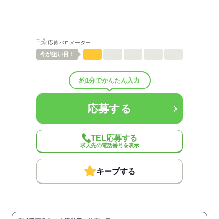
ご紹介先それぞれ措置を講じるため、
詳細はお気軽にお問合せください◎
詳細については、ご紹介時に改めてご案内します。
低い
高い
多い年齢層
応募する
応募バロメーター
男性
女性
男女の割合
今が
狙い目！
ひとりで
みんなで
仕事の仕方
約1分でかんたん入力
しずか
にぎやか
職場の様子
応募する
配属先部署：
有料老人ホーム/デイサービス施設/グループホーム/特別養護老人ホ
ーム/病院など
TEL応募する
人数
10人
求人先の電話番号を表示
男女比
（男5：女5）
平均年齢
40歳
キープする
概要：
業界
医療・介護・福祉関連
事業内容
介護施設の運営