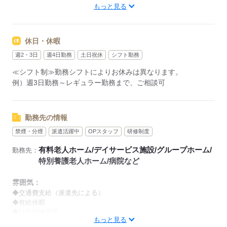
もっと見る
【早番】
07：00～16：00
【日勤】
休日・休暇
09：00～18：00
【遅番】
週2・3日
週4日勤務
土日祝休
シフト勤務
11：00～20：00
≪シフト制≫勤務シフトによりお休みは異なります。
【夜勤】
例）週3日勤務～レギュラー勤務まで、ご相談可
17：00～10：00
※夜勤希望の方は、まず施設に慣れて頂くため
2～3ヵ月程度のならし日勤が必要です
勤務先の情報
禁煙・分煙
派遣活躍中
OPスタッフ
研修制度
その他、
●週3日・1日6h～
有料老人ホーム/デイサービス施設/グループホーム/
勤務先：
●日勤のみ
特別養護老人ホーム/病院など
●土日休み
など、いろんなシフトのお仕事をご紹介できます！
雰囲気：
登録の際に、あなたのご希望をお聞かせください。
◆交通費支給（派遣先による）
◆有給休暇
◆社会保険完備
◆給与の前払い制度あり（規定あり）
もっと見る
※喫煙環境に関しては就業場所ごとに異なります。
勤務したシフトを申請後、最短で2日後に給与GETも可能！