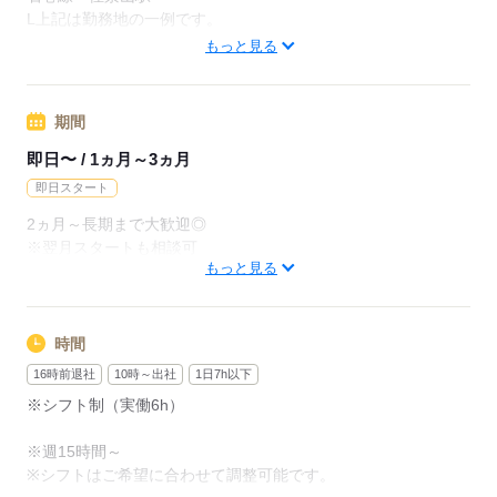
日収10000円
L上記は勤務地の一例です。
時給1250円×8h
【他勤務先例】入居施設、デイサービス、ショートステイ、ク
もっと見る
リニック、病院
【月給例】
月給220000円
期間
応募する
時給1250円×8h×22日
※未経験の方（無資格）：時給1250円で算出した場合となりま
即日〜 / 1ヵ月～3ヵ月
す。
即日スタート
【交通費備考】
2ヵ月～長期まで大歓迎◎
※交通費全額支給（派遣先による）
※翌月スタートも相談可
もっと見る
※車通勤OK/規定あり
※試用期間（初回2ヵ月契約）
応募する
応募する
時間
16時前退社
10時～出社
1日7h以下
※シフト制（実働6h）
※週15時間～
※シフトはご希望に合わせて調整可能です。