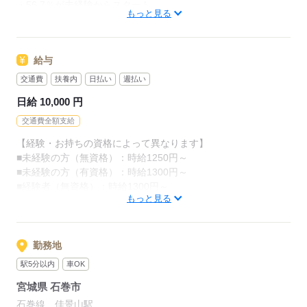
・56.7％が未経験からスタート
カンタンなお仕事ばかり。
もっと見る
「介護職員初任者研修」がとれる
お仕事に慣れてきたら、少しずつ
スクールもありますし、
専門的なこともお任せしていきます。
給与
（食事・入浴・お手洗いのサポートなど）
資格がとれるまでは無資格・未経験でも
交通費
扶養内
日払い
週払い
働ける職場をご紹介するなど、
きちんと経験を積めば、
日給 10,000 円
今後長く必要とされる介護のお仕事。
介護未経験の方を全力でバックアップします！
交通費全額支給
あなたもはじめてみませんか？
【経験・お持ちの資格によって異なります】
もちろん経験者の方や、
■未経験の方（無資格）：時給1250円～
介護福祉士、ケアマネージャー、
応募する
■未経験の方（有資格）：時給1300円～
介護職員初任者研修等の資格保有者の方も大歓迎！
■経験者（無資格）：時給1300円～
もっと見る
■経験者（有資格）：時給1400円～
■介護福祉士：時給1450円
応募する
※22時～翌5時の就労は深夜時給適用
勤務地
※お給料は最短で週払いOK！（規定有）
駅5分以内
車OK
※残業代は別途全額支給
宮城県 石巻市
【日収例】
石巻線 佳景山駅