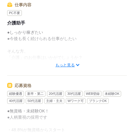
仕事内容
PC不要
介護助手
●しっかり稼ぎたい
●今後も長く続けられる仕事がしたい
そんな方、
「介護」のお仕事はいかがでしょうか？
もっと見る
介護といっても、最近では
経験や資格がまったくいらない
“サポート”的なお仕事が増えてるんです。
応募資格
経験優遇
新卒・第二
20代活躍
30代活躍
WEB登録
未経験OK
たとえば、未経験・無資格の
新人さんにお任せするのは
40代活躍
50代活躍
主婦・主夫
Wワーク可
ブランクOK
●無資格・未経験OK！
リネン（シーツ・枕カバー・タオル類）
●人柄重視の採用です
の補充・運搬 など
・48.8%が無資格からスタート
本当に誰でもできる