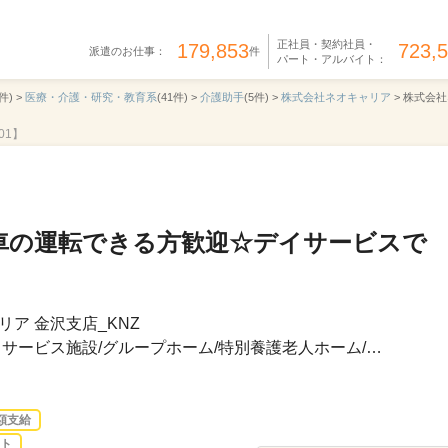
正社員・契約社員・
179,853
723,
派遣のお仕事：
件
パート・アルバイト：
件) >
医療・介護・研究・教育系
(41件) >
介護助手
(5件) >
株式会社ネオキャリア
>
株式会社ネ
01】
車の運転できる方歓迎☆デイサービスで
ア 金沢支店_KNZ
サービス施設/グループホーム/特別養護老人ホーム/…
額支給
ト