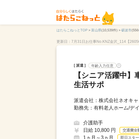
はたらこねっとTOP
>
富山県
(10,539件) >
砺波市
(556
更新日：7月31日
お仕事No.KNZ金沢_114【2605
[ 派遣 ]
年齢入力任意
?
【シニア活躍中】
生活サポ
派遣会社：株式会社ネオキャリ
勤務先：有料老人ホーム/デイ
介護助手
日給 10,800 円
交通費全
1ヵ月～3ヵ月
即日スター