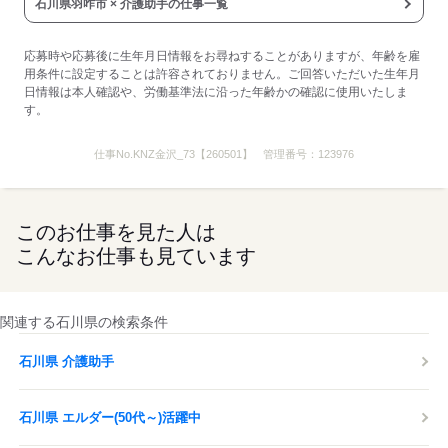
応募する
石川県羽咋市 × 介護助手の仕事一覧
応募時や応募後に生年月日情報をお尋ねすることがありますが、年齢を雇
用条件に設定することは許容されておりません。ご回答いただいた生年月
日情報は本人確認や、労働基準法に沿った年齢かの確認に使用いたしま
す。
仕事No.
KNZ金沢_73【260501】
管理番号：
123976
このお仕事を見た人は
こんなお仕事も見ています
関連する石川県の検索条件
石川県 介護助手
石川県 エルダー(50代～)活躍中