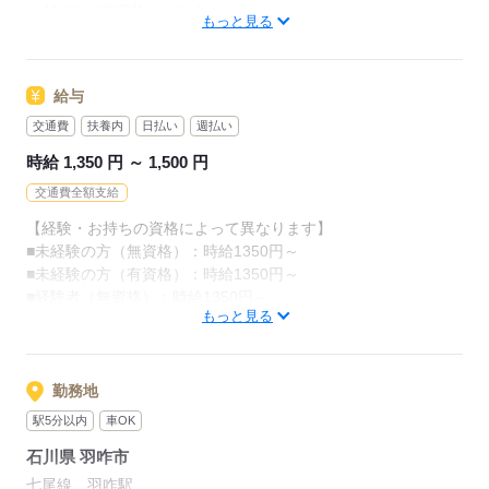
・48.8%が無資格からスタート
カンタンなお仕事ばかり。
もっと見る
・56.7％が未経験からスタート
お仕事に慣れてきたら、少しずつ
「介護職員初任者研修」がとれる
専門的なこともお任せしていきます。
給与
スクールもありますし、
（食事・入浴・お手洗いのサポートなど）
交通費
扶養内
日払い
週払い
資格がとれるまでは無資格・未経験でも
きちんと経験を積めば、
時給 1,350 円 ～ 1,500 円
働ける職場をご紹介するなど、
今後長く必要とされる介護のお仕事。
交通費全額支給
あなたもはじめてみませんか？
介護未経験の方を全力でバックアップします！
【経験・お持ちの資格によって異なります】
■未経験の方（無資格）：時給1350円～
もちろん経験者の方や、
応募する
■未経験の方（有資格）：時給1350円～
介護福祉士、ケアマネージャー、
■経験者（無資格）：時給1350円～
介護職員初任者研修等の資格保有者の方も大歓迎！
もっと見る
■経験者（有資格）：時給1400円～
■介護福祉士：時給1500円
応募する
※22時～翌5時の就労は深夜時給適用
勤務地
※お給料は最短で週払いOK！（規定有）
駅5分以内
車OK
※残業代は別途全額支給
石川県 羽咋市
【月給例】
七尾線 羽咋駅