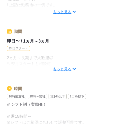
月給237600円（月22日勤務・実働1日8h）
L上記は勤務地の一例です。
※未経験の方（無資格）：時給1350円で算出した場合となりま
【他勤務先例】入居施設、デイサービス、ショートステイ、ク
もっと見る
す。
リニック、病院
【交通費備考】
期間
応募する
※交通費全額支給（派遣先による）
※車通勤OK/規定あり
即日〜 / 1ヵ月～3ヵ月
即日スタート
応募する
2ヵ月～長期まで大歓迎◎
※翌月スタートも相談可
もっと見る
※試用期間（初回2ヵ月契約）
応募する
時間
16時前退社
10時～出社
1日4h以下
1日7h以下
※シフト制（実働4h）
※週15時間～
※シフトはご希望に合わせて調整可能です。