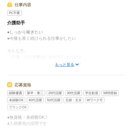
仕事内容
PC不要
介護助手
●しっかり稼ぎたい
●今後も長く続けられる仕事がしたい
そんな方、
「介護」のお仕事はいかがでしょうか？
もっと見る
介護といっても、最近では
経験や資格がまったくいらない
“サポート”的なお仕事が増えてるんです。
応募資格
経験優遇
新卒・第二
20代活躍
30代活躍
学生歓迎
WEB登録
たとえば、未経験・無資格の
新人さんにお任せするのは
未経験OK
40代活躍
50代活躍
主婦・主夫
Wワーク可
ブランクOK
リネン（シーツ・枕カバー・タオル類）
●無資格・未経験OK！
の補充・運搬 など
●人柄重視の採用です
本当に誰でもできる