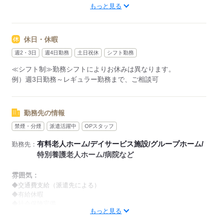
もっと見る
【早番】
07：00～16：00
【日勤】
休日・休暇
09：00～18：00
【遅番】
週2・3日
週4日勤務
土日祝休
シフト勤務
11：00～20：00
≪シフト制≫勤務シフトによりお休みは異なります。
【夜勤】
例）週3日勤務～レギュラー勤務まで、ご相談可
17：00～10：00
※夜勤希望の方は、まず施設に慣れて頂くため
2～3ヵ月程度のならし日勤が必要です
勤務先の情報
禁煙・分煙
派遣活躍中
OPスタッフ
その他、
●週2日・1日4h～
有料老人ホーム/デイサービス施設/グループホーム/
勤務先：
●日勤のみ
特別養護老人ホーム/病院など
●土日休み
など、いろんなシフトのお仕事をご紹介できます！
雰囲気：
登録の際に、あなたのご希望をお聞かせください。
◆交通費支給（派遣先による）
◆有給休暇
◆社会保険完備
◆給与の前払い制度あり（規定あり）
もっと見る
※喫煙環境に関しては就業場所ごとに異なります。
勤務したシフトを申請後、最短で2日後に給与GETも可能！