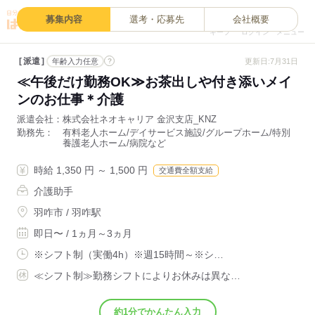
0
募集内容
選考・応募先
会社概要
キープ
ログイン
メニュー
派遣
?
更新日:7月31日
年齢入力任意
≪午後だけ勤務OK≫お茶出しや付き添いメイ
ンのお仕事＊介護
派遣会社
株式会社ネオキャリア 金沢支店_KNZ
勤務先
有料老人ホーム/デイサービス施設/グループホーム/特別
養護老人ホーム/病院など
時給 1,350 円 ～ 1,500 円
交通費全額支給
介護助手
羽咋市 / 羽咋駅
即日〜 / 1ヵ月～3ヵ月
※シフト制（実働4h）※週15時間～※シ…
≪シフト制≫勤務シフトによりお休みは異な…
約1分でかんたん入力