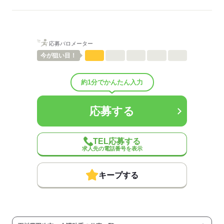
ご紹介先それぞれ措置を講じるため、
詳細はお気軽にお問合せください◎
詳細については、ご紹介時に改めてご案内します。
低い
高い
多い年齢層
応募する
応募バロメーター
男性
女性
男女の割合
今が
狙い目！
ひとりで
みんなで
仕事の仕方
約1分でかんたん入力
しずか
にぎやか
職場の様子
応募する
配属先部署：
有料老人ホーム/デイサービス施設/グループホーム/特別養護老人ホ
ーム/病院など
TEL応募する
人数
10人
求人先の電話番号を表示
男女比
（男5：女5）
平均年齢
40歳
キープする
概要：
業界
医療・介護・福祉関連
事業内容
介護施設の運営