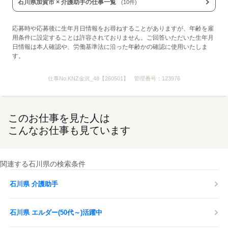
応募する
石川県加賀市 × 介護助手の仕事一覧
(10件)
応募時や応募後に生年月日情報をお尋ねすることがありますが、年齢を雇
用条件に設定することは許容されておりません。ご回答いただいた生年月
日情報は本人確認や、労働基準法に沿った年齢かの確認に使用いたしま
す。
仕事No.
KNZ金沢_48【260501】
管理番号：
123976
このお仕事を見た人は
こんなお仕事も見ています
関連する石川県の検索条件
石川県 介護助手
石川県 エルダー(50代～)活躍中