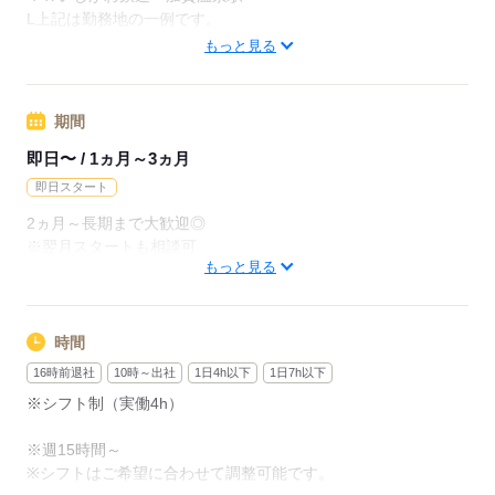
月給237600円（月22日勤務・実働1日8h）
L上記は勤務地の一例です。
※未経験の方（無資格）：時給1350円で算出した場合となりま
【他勤務先例】入居施設、デイサービス、ショートステイ、ク
もっと見る
す。
リニック、病院
【交通費備考】
期間
応募する
※交通費全額支給（派遣先による）
※車通勤OK/規定あり
即日〜 / 1ヵ月～3ヵ月
即日スタート
応募する
2ヵ月～長期まで大歓迎◎
※翌月スタートも相談可
もっと見る
※試用期間（初回2ヵ月契約）
応募する
時間
16時前退社
10時～出社
1日4h以下
1日7h以下
※シフト制（実働4h）
※週15時間～
※シフトはご希望に合わせて調整可能です。