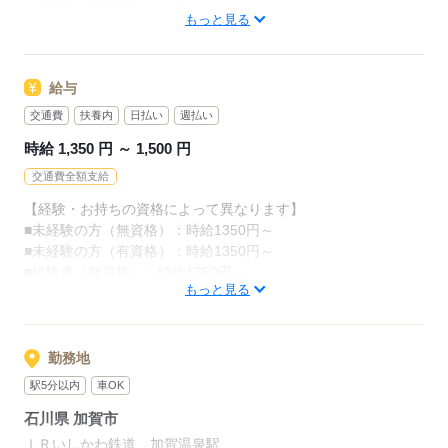
・48.8%が無資格からスタート
カンタンなお仕事ばかり。
もっと見る
・56.7％が未経験からスタート
お仕事に慣れてきたら、少しずつ
「介護職員初任者研修」がとれる
専門的なこともお任せしていきます。
給与
スクールもありますし、
（食事・入浴・お手洗いのサポートなど）
交通費
扶養内
日払い
週払い
資格がとれるまでは無資格・未経験でも
きちんと経験を積めば、
時給 1,350 円 ～ 1,500 円
働ける職場をご紹介するなど、
今後長く必要とされる介護のお仕事。
交通費全額支給
あなたもはじめてみませんか？
介護未経験の方を全力でバックアップします！
【経験・お持ちの資格によって異なります】
■未経験の方（無資格）：時給1350円～
もちろん経験者の方や、
応募する
■未経験の方（有資格）：時給1350円～
介護福祉士、ケアマネージャー、
■経験者（無資格）：時給1350円～
介護職員初任者研修等の資格保有者の方も大歓迎！
もっと見る
■経験者（有資格）：時給1400円～
■介護福祉士：時給1500円
応募する
※22時～翌5時の就労は深夜時給適用
勤務地
※お給料は最短で週払いOK！（規定有）
駅5分以内
車OK
※残業代は別途全額支給
石川県 加賀市
【月給例】
ＩＲいしかわ鉄道 加賀温泉駅