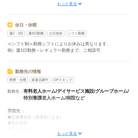
もっと見る
【早番】
07：00～16：00
【日勤】
休日・休暇
09：00～18：00
【遅番】
週2・3日
週4日勤務
土日祝休
シフト勤務
11：00～20：00
≪シフト制≫勤務シフトによりお休みは異なります。
【夜勤】
例）週3日勤務～レギュラー勤務まで、ご相談可
17：00～10：00
※夜勤希望の方は、まず施設に慣れて頂くため
2～3ヵ月程度のならし日勤が必要です
勤務先の情報
禁煙・分煙
派遣活躍中
OPスタッフ
その他、
●週2日・1日4h～
有料老人ホーム/デイサービス施設/グループホーム/
勤務先：
●日勤のみ
特別養護老人ホーム/病院など
●土日休み
など、いろんなシフトのお仕事をご紹介できます！
雰囲気：
登録の際に、あなたのご希望をお聞かせください。
◆交通費支給（派遣先による）
◆有給休暇
◆社会保険完備
◆給与の前払い制度あり（規定あり）
もっと見る
※喫煙環境に関しては就業場所ごとに異なります。
勤務したシフトを申請後、最短で2日後に給与GETも可能！