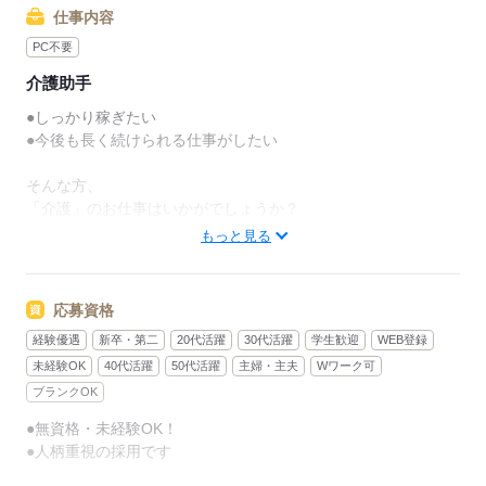
仕事内容
PC不要
介護助手
●しっかり稼ぎたい
●今後も長く続けられる仕事がしたい
そんな方、
「介護」のお仕事はいかがでしょうか？
もっと見る
介護といっても、最近では
経験や資格がまったくいらない
“サポート”的なお仕事が増えてるんです。
応募資格
経験優遇
新卒・第二
20代活躍
30代活躍
学生歓迎
WEB登録
たとえば、未経験・無資格の
新人さんにお任せするのは
未経験OK
40代活躍
50代活躍
主婦・主夫
Wワーク可
ブランクOK
リネン（シーツ・枕カバー・タオル類）
●無資格・未経験OK！
の補充・運搬 など
●人柄重視の採用です
本当に誰でもできる