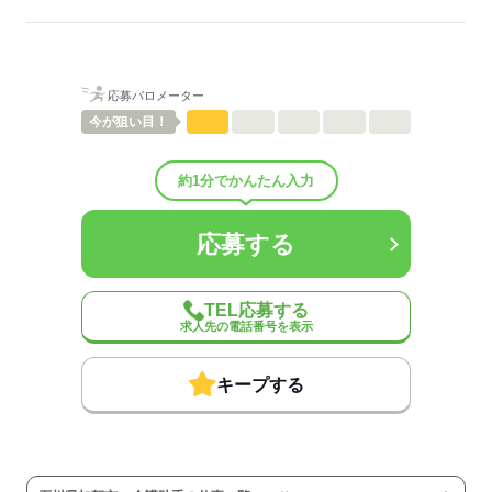
ご紹介先それぞれ措置を講じるため、
詳細はお気軽にお問合せください◎
詳細については、ご紹介時に改めてご案内します。
低い
高い
多い年齢層
応募する
応募バロメーター
男性
女性
男女の割合
今が
狙い目！
ひとりで
みんなで
仕事の仕方
約1分でかんたん入力
しずか
にぎやか
職場の様子
応募する
配属先部署：
有料老人ホーム/デイサービス施設/グループホーム/特別養護老人ホ
ーム/病院など
TEL応募する
人数
10人
求人先の電話番号を表示
男女比
（男5：女5）
平均年齢
40歳
キープする
概要：
業界
医療・介護・福祉関連
事業内容
介護施設の運営