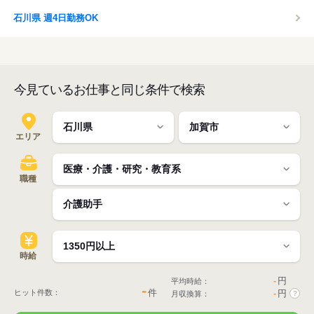
石川県 週4日勤務OK
今見ているお仕事と同じ条件で検索
エリア
職種
時給
-
円
平均時給：
-
件
ヒット件数：
-
円
月収換算：
?