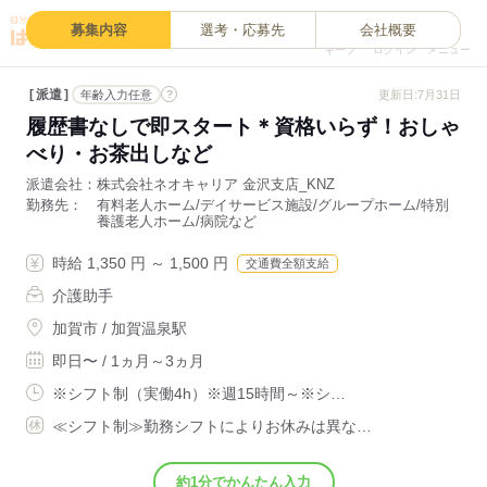
0
募集内容
選考・応募先
会社概要
キープ
ログイン
メニュー
派遣
?
更新日:7月31日
年齢入力任意
履歴書なしで即スタート＊資格いらず！おしゃ
べり・お茶出しなど
派遣会社
株式会社ネオキャリア 金沢支店_KNZ
勤務先
有料老人ホーム/デイサービス施設/グループホーム/特別
養護老人ホーム/病院など
時給 1,350 円 ～ 1,500 円
交通費全額支給
介護助手
加賀市 / 加賀温泉駅
即日〜 / 1ヵ月～3ヵ月
※シフト制（実働4h）※週15時間～※シ…
≪シフト制≫勤務シフトによりお休みは異な…
約1分でかんたん入力