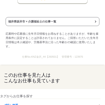
応募する
福井県坂井市 × 介護福祉士の仕事一覧
応募時や応募後に生年月日情報をお尋ねすることがありますが、年齢を雇
用条件に設定することは許容されておりません。ご回答いただいた生年月
日情報は本人確認や、労働基準法に沿った年齢かの確認に使用いたしま
す。
仕事No.
KNZ金沢_44【260501】
管理番号：
123976
このお仕事を見た人は
こんなお仕事も見ています
タグからお仕事を探す