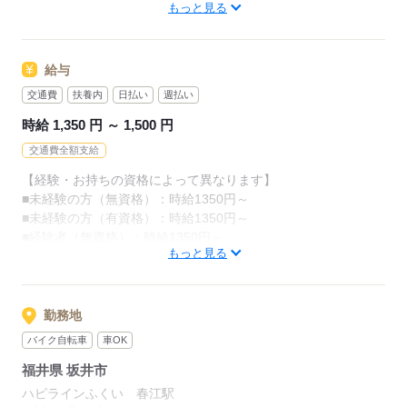
もっと見る
◆自分の世界を広げてみたい
※無理なく続けられる働き方を
その都度ご提案いたします。
≪豊富な実績があるから安心≫
身体への負担が大きすぎる等の場合
給与
当社でお仕事を始めた方の約60％が未経験スタート！
いつでも相談してください。
"話を聞いてから決めたい"という方も歓迎いたします
交通費
扶養内
日払い
週払い
ぜひお気軽にご応募ください。
時給 1,350 円 ～ 1,500 円
応募する
交通費全額支給
応募する
【経験・お持ちの資格によって異なります】
■未経験の方（無資格）：時給1350円～
■未経験の方（有資格）：時給1350円～
■経験者（無資格）：時給1350円～
もっと見る
■経験者（有資格）：時給1400円～
■介護福祉士：時給1500円
※22時～翌5時の就労は深夜時給適用
勤務地
※お給料は最短で週払いOK！（規定有）
バイク自転車
車OK
※残業代は別途全額支給
福井県 坂井市
【月給例】
ハピラインふくい 春江駅