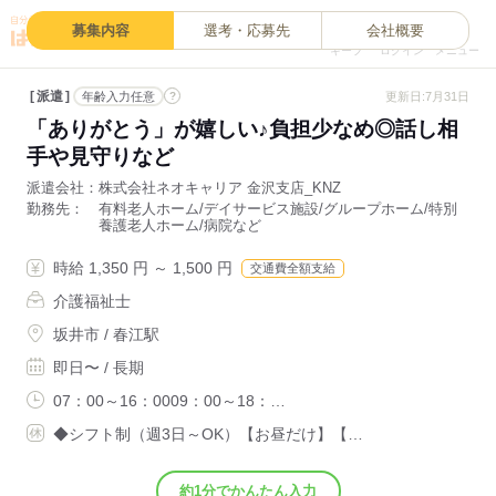
0
募集内容
選考・応募先
会社概要
キープ
ログイン
メニュー
派遣
?
更新日:7月31日
年齢入力任意
「ありがとう」が嬉しい♪負担少なめ◎話し相
手や見守りなど
派遣会社
株式会社ネオキャリア 金沢支店_KNZ
勤務先
有料老人ホーム/デイサービス施設/グループホーム/特別
養護老人ホーム/病院など
時給 1,350 円 ～ 1,500 円
交通費全額支給
介護福祉士
坂井市 / 春江駅
即日〜 / 長期
07：00～16：0009：00～18：…
◆シフト制（週3日～OK）【お昼だけ】【…
約1分でかんたん入力