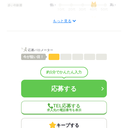
▼12：00
低い
高い
多い年齢層
配膳、食事介助
▼13：00
男性
女性
男女の割合
もっと見る
休憩
ひとりで
みんなで
仕事の仕方
▼14：00
簡単なレクリエーション
しずか
にぎやか
職場の様子
応募バロメーター
配属先部署：
▼15：00
今が
狙い目！
有料老人ホーム/デイサービス施設/グループホーム/特別養護老人ホ
利用者さまへのお茶出し等
ーム/病院など
約1分でかんたん入力
▼16：00
人数
10人
ミーティング、ケア記録の記入
男女比
（男4：女6）
平均年齢
40歳
応募する
概要：
▼17：00
業界
医療・介護・福祉関連
退勤
TEL応募する
※施設により異なります
求人先の電話番号を表示
応募する
※試用期間（初回2カ月契約/同条件）
※週15時間～
キープする