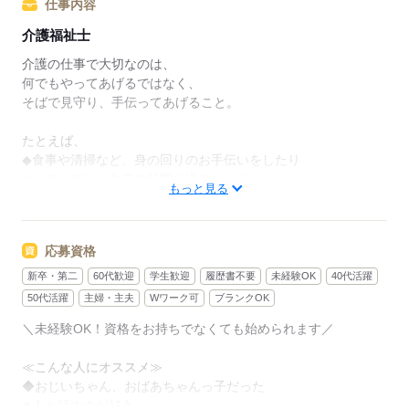
仕事内容
介護福祉士
介護の仕事で大切なのは、
何でもやってあげるではなく、
そばで見守り、手伝ってあげること。
たとえば、
◆食事や清掃など、身の回りのお手伝いをしたり
◆一緒に楽しく食事の時間を過ごしたり
もっと見る
◆カラオケや、体操などのレクを楽しんだり
スキルよりも
応募資格
ご利用者さんに合わせた
接し方をすることが重要です。
新卒・第二
60代歓迎
学生歓迎
履歴書不要
未経験OK
40代活躍
50代活躍
主婦・主夫
Wワーク可
ブランクOK
未経験の方も、先輩スタッフと一緒に
＼未経験OK！資格をお持ちでなくても始められます／
仕事をしながら覚えていけます。
≪こんな人にオススメ≫
困ったこと、不安なことは
◆おじいちゃん、おばあちゃんっ子だった
抱え込まずに何でも相談してくださいね。
◆人と話すのが好き