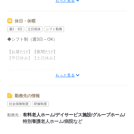
もっと見る
【早番】07：00～16：00
【日勤】09：00～18：00
休日・休暇
【遅番】11：00～20：00
週2・3日
土日祝休
シフト勤務
週2日～OK！
◆シフト制（週3日～OK）
【平日のみ】【土日のみ】
【昼勤のみ】【夜勤のみ】
【お昼だけ】【夜間だけ】
いろんなシフトのお仕事をご紹介できます。
【平日休み】【土日休み】
ぜひご相談ください。
あなたのライフバランスを
------1日のスケジュール例------
もっと見る
崩さない働き方をお選びいただけます
▼9：00
出勤、ミーティング
※お盆や年末年始のお休みも考慮いたします
当日のお仕事内容を把握します
勤務先の情報
▼10：00
社会保険制度
研修制度
応募する
入浴・清掃
有料老人ホーム/デイサービス施設/グループホーム/
勤務先：
歩行が不安定な方を浴室までお連れします
特別養護老人ホーム/病院など
お部屋も清掃します