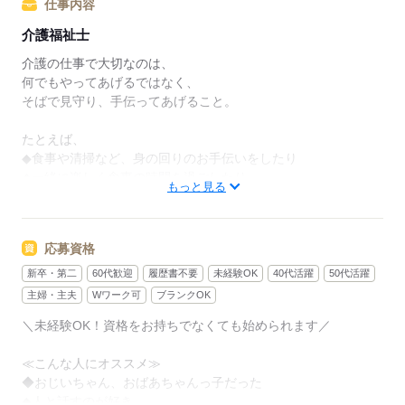
仕事内容
介護福祉士
介護の仕事で大切なのは、
何でもやってあげるではなく、
そばで見守り、手伝ってあげること。
たとえば、
◆食事や清掃など、身の回りのお手伝いをしたり
◆一緒に楽しく食事の時間を過ごしたり
もっと見る
◆カラオケや、体操などのレクを楽しんだり
スキルよりも
応募資格
ご利用者さんに合わせた
接し方をすることが重要です。
新卒・第二
60代歓迎
履歴書不要
未経験OK
40代活躍
50代活躍
主婦・主夫
Wワーク可
ブランクOK
未経験の方も、先輩スタッフと一緒に
＼未経験OK！資格をお持ちでなくても始められます／
仕事をしながら覚えていけます。
≪こんな人にオススメ≫
困ったこと、不安なことは
◆おじいちゃん、おばあちゃんっ子だった
抱え込まずに何でも相談してくださいね。
◆人と話すのが好き