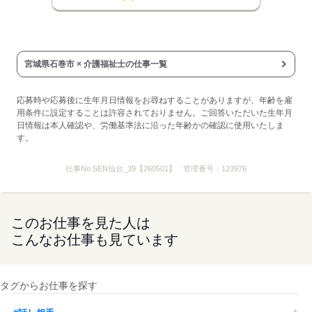
応募する
宮城県石巻市 × 介護福祉士の仕事一覧
応募時や応募後に生年月日情報をお尋ねすることがありますが、年齢を雇
用条件に設定することは許容されておりません。ご回答いただいた生年月
日情報は本人確認や、労働基準法に沿った年齢かの確認に使用いたしま
す。
仕事No.
SEN仙台_39【260501】
管理番号：
123976
このお仕事を見た人は
こんなお仕事も見ています
タグからお仕事を探す