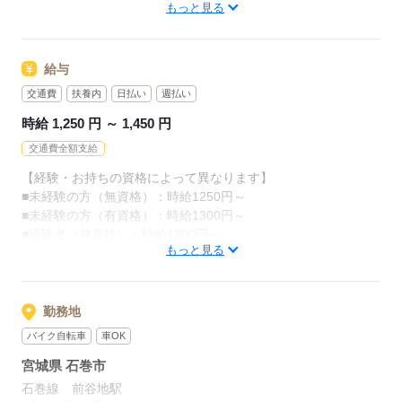
もっと見る
◆自分の世界を広げてみたい
※無理なく続けられる働き方を
その都度ご提案いたします。
≪豊富な実績があるから安心≫
身体への負担が大きすぎる等の場合
給与
当社でお仕事を始めた方の約60％が未経験スタート！
いつでも相談してください。
"話を聞いてから決めたい"という方も歓迎いたします
交通費
扶養内
日払い
週払い
ぜひお気軽にご応募ください。
時給 1,250 円 ～ 1,450 円
応募する
交通費全額支給
応募する
【経験・お持ちの資格によって異なります】
■未経験の方（無資格）：時給1250円～
■未経験の方（有資格）：時給1300円～
■経験者（無資格）：時給1300円～
もっと見る
■経験者（有資格）：時給1400円～
■介護福祉士：時給1450円
※22時～翌5時の就労は深夜時給適用
勤務地
※お給料は最短で週払いOK！（規定有）
バイク自転車
車OK
※残業代は別途全額支給
宮城県 石巻市
【月給例】
石巻線 前谷地駅