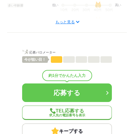
▼12：00
低い
高い
多い年齢層
配膳、食事介助
▼13：00
男性
女性
男女の割合
もっと見る
休憩
ひとりで
みんなで
仕事の仕方
▼14：00
簡単なレクリエーション
しずか
にぎやか
職場の様子
応募バロメーター
配属先部署：
▼15：00
今が
狙い目！
有料老人ホーム/デイサービス施設/グループホーム/特別養護老人ホ
利用者さまへのお茶出し等
ーム/病院など
約1分でかんたん入力
▼16：00
人数
10人
ミーティング、ケア記録の記入
男女比
（男4：女6）
平均年齢
40歳
応募する
概要：
▼17：00
業界
医療・介護・福祉関連
退勤
TEL応募する
※施設により異なります
求人先の電話番号を表示
応募する
※試用期間（初回2カ月契約/同条件）
※週15時間～
キープする