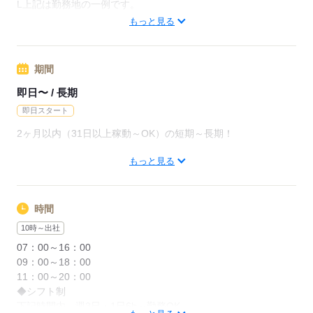
月給220000円（月22日勤務・実働1日8h）
L上記は勤務地の一例です。
※未経験の方（無資格）：時給1250円で算出した場合となりま
【他勤務先例】入居施設、デイサービス、ショートステイ、ク
もっと見る
す。
リニック、病院
【交通費備考】
期間
応募する
※交通費全額支給（派遣先による）
※車通勤OK/規定あり
即日〜 / 長期
即日スタート
応募する
2ヶ月以内（31日以上稼動～OK）の短期～長期！
もっと見る
"今の仕事を辞めてからで大丈夫？"
"私生活が落ち着いてから働きたい"
などお気軽にご相談ください
時間
※"お試し"での勤務OK
10時～出社
※長期をご希望の方も、もちろん歓迎
07：00～16：00
09：00～18：00
11：00～20：00
応募する
◆シフト制
下記時間内、週3日・1日6h～勤務OK