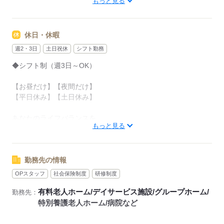
もっと見る
【早番】07：00～16：00
【日勤】09：00～18：00
休日・休暇
【遅番】11：00～20：00
週2・3日
土日祝休
シフト勤務
週2日～OK！
◆シフト制（週3日～OK）
【平日のみ】【土日のみ】
【昼勤のみ】【夜勤のみ】
【お昼だけ】【夜間だけ】
いろんなシフトのお仕事をご紹介できます。
【平日休み】【土日休み】
ぜひご相談ください。
あなたのライフバランスを
------1日のスケジュール例------
もっと見る
崩さない働き方をお選びいただけます
▼9：00
出勤、ミーティング
※お盆や年末年始のお休みも考慮いたします
当日のお仕事内容を把握します
勤務先の情報
▼10：00
OPスタッフ
社会保険制度
研修制度
応募する
入浴・清掃
有料老人ホーム/デイサービス施設/グループホーム/
勤務先：
歩行が不安定な方を浴室までお連れします
特別養護老人ホーム/病院など
お部屋も清掃します