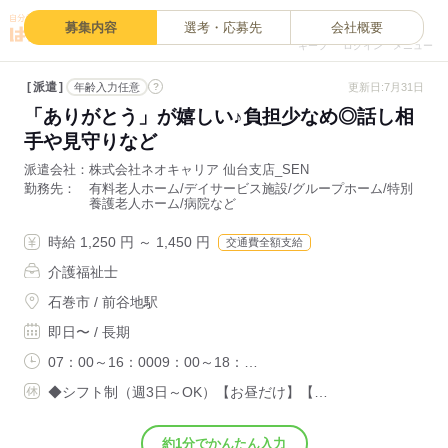
0
募集内容
選考・応募先
会社概要
キープ
ログイン
メニュー
派遣
?
更新日:7月31日
年齢入力任意
「ありがとう」が嬉しい♪負担少なめ◎話し相
手や見守りなど
派遣会社
株式会社ネオキャリア 仙台支店_SEN
勤務先
有料老人ホーム/デイサービス施設/グループホーム/特別
養護老人ホーム/病院など
時給 1,250 円 ～ 1,450 円
交通費全額支給
介護福祉士
石巻市 / 前谷地駅
即日〜 / 長期
07：00～16：0009：00～18：…
◆シフト制（週3日～OK）【お昼だけ】【…
約1分でかんたん入力