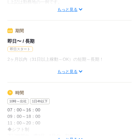
月給228800円（月22日勤務・実働1日8h）
L上記は勤務地の一例です。
※未経験の方（無資格）：時給1300円で算出した場合となりま
【他勤務先例】入居施設、デイサービス、ショートステイ、ク
もっと見る
す。
リニック、病院
【交通費備考】
期間
応募する
※交通費全額支給（派遣先による）
※車通勤OK/規定あり
即日〜 / 長期
即日スタート
応募する
2ヶ月以内（31日以上稼動～OK）の短期～長期！
もっと見る
"今の仕事を辞めてからで大丈夫？"
"私生活が落ち着いてから働きたい"
などお気軽にご相談ください
時間
※"お試し"での勤務OK
10時～出社
1日4h以下
※長期をご希望の方も、もちろん歓迎
07：00～16：00
09：00～18：00
11：00～20：00
応募する
◆シフト制
下記時間内、週3日・1日4h～勤務OK