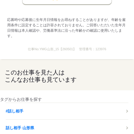
応募する
応募時や応募後に生年月日情報をお尋ねすることがありますが、年齢を雇
用条件に設定することは許容されておりません。ご回答いただいた生年月
日情報は本人確認や、労働基準法に沿った年齢かの確認に使用いたしま
す。
仕事No.
YMG山形_15【260501】
管理番号：
123976
このお仕事を見た人は
こんなお仕事も見ています
タグからお仕事を探す
#話し相手
話し相手 山形県