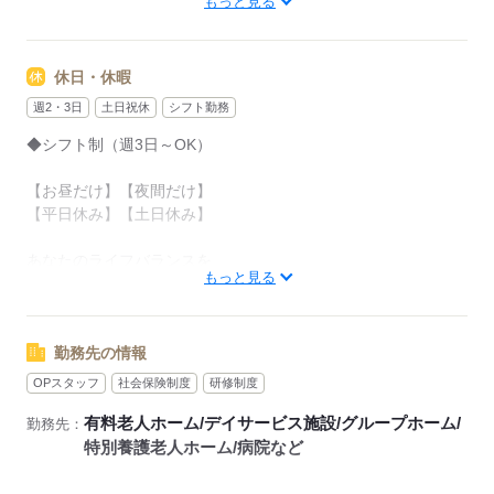
もっと見る
【早番】07：00～16：00
【日勤】09：00～18：00
休日・休暇
【遅番】11：00～20：00
週2・3日
土日祝休
シフト勤務
週2日～OK！
◆シフト制（週3日～OK）
【平日のみ】【土日のみ】
【昼勤のみ】【夜勤のみ】
【お昼だけ】【夜間だけ】
いろんなシフトのお仕事をご紹介できます。
【平日休み】【土日休み】
ぜひご相談ください。
あなたのライフバランスを
------1日のスケジュール例------
もっと見る
崩さない働き方をお選びいただけます
▼9：00
出勤、ミーティング
※お盆や年末年始のお休みも考慮いたします
当日のお仕事内容を把握します
勤務先の情報
▼10：00
OPスタッフ
社会保険制度
研修制度
応募する
入浴・清掃
有料老人ホーム/デイサービス施設/グループホーム/
勤務先：
歩行が不安定な方を浴室までお連れします
特別養護老人ホーム/病院など
お部屋も清掃します