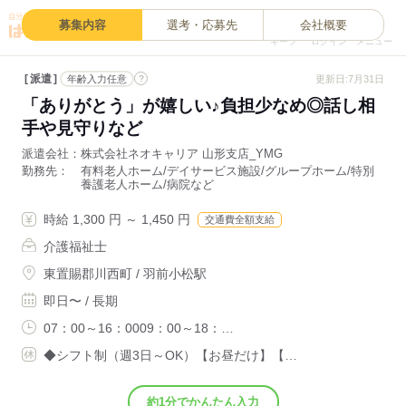
0
募集内容
選考・応募先
会社概要
キープ
ログイン
メニュー
派遣
?
更新日:7月31日
年齢入力任意
「ありがとう」が嬉しい♪負担少なめ◎話し相
手や見守りなど
派遣会社
株式会社ネオキャリア 山形支店_YMG
勤務先
有料老人ホーム/デイサービス施設/グループホーム/特別
養護老人ホーム/病院など
時給 1,300 円 ～ 1,450 円
交通費全額支給
介護福祉士
東置賜郡川西町 / 羽前小松駅
即日〜 / 長期
07：00～16：0009：00～18：…
◆シフト制（週3日～OK）【お昼だけ】【…
約1分でかんたん入力