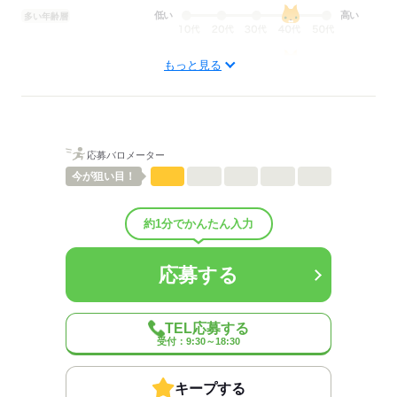
▼12：00
低い
高い
多い年齢層
配膳、食事介助
▼13：00
男性
女性
男女の割合
もっと見る
休憩
ひとりで
みんなで
仕事の仕方
▼14：00
簡単なレクリエーション
しずか
にぎやか
職場の様子
応募バロメーター
配属先部署：
▼15：00
今が
狙い目！
有料老人ホーム/デイサービス施設/グループホーム/特別養護老人ホ
利用者さまへのお茶出し等
ーム/病院など
約1分でかんたん入力
▼16：00
人数
10人
ミーティング、ケア記録の記入
男女比
（男4：女6）
平均年齢
40歳
応募する
概要：
▼17：00
業界
医療・介護・福祉関連
退勤
TEL応募する
※施設により異なります
受付：9:30～18:30
応募する
※試用期間（初回2カ月契約/同条件）
※週15時間～
キープする