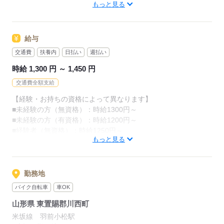
もっと見る
◆自分の世界を広げてみたい
※無理なく続けられる働き方を
その都度ご提案いたします。
≪豊富な実績があるから安心≫
身体への負担が大きすぎる等の場合
給与
当社でお仕事を始めた方の約60％が未経験スタート！
いつでも相談してください。
"話を聞いてから決めたい"という方も歓迎いたします
交通費
扶養内
日払い
週払い
ぜひお気軽にご応募ください。
時給 1,300 円 ～ 1,450 円
応募する
交通費全額支給
応募する
【経験・お持ちの資格によって異なります】
■未経験の方（無資格）：時給1300円～
■未経験の方（有資格）：時給1200円～
■経験者（無資格）：時給1250円～
もっと見る
■経験者（有資格）：時給1250円～
■介護福祉士：時給1450円
※22時～翌5時の就労は深夜時給適用
勤務地
※お給料は最短で週払いOK！（規定有）
バイク自転車
車OK
※残業代は別途全額支給
山形県 東置賜郡川西町
【月給例】
米坂線 羽前小松駅