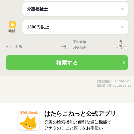
時給
-
円
平均時給：
-
件
ヒット件数：
-
円
月収換算：
?
検索する
掲載開始日：2026-05-01
掲載終了日：2026-08-31
はたらこねっと公式アプリ
充実の検索機能と便利な通知機能で
アナタのしごと探しをお手伝い！