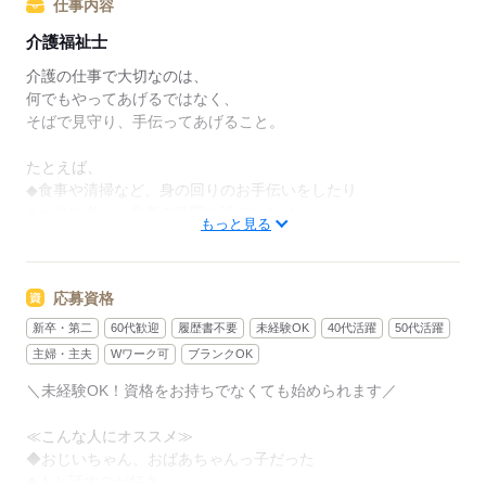
仕事内容
介護福祉士
介護の仕事で大切なのは、
何でもやってあげるではなく、
そばで見守り、手伝ってあげること。
たとえば、
◆食事や清掃など、身の回りのお手伝いをしたり
◆一緒に楽しく食事の時間を過ごしたり
もっと見る
◆カラオケや、体操などのレクを楽しんだり
スキルよりも
応募資格
ご利用者さんに合わせた
接し方をすることが重要です。
新卒・第二
60代歓迎
履歴書不要
未経験OK
40代活躍
50代活躍
主婦・主夫
Wワーク可
ブランクOK
未経験の方も、先輩スタッフと一緒に
＼未経験OK！資格をお持ちでなくても始められます／
仕事をしながら覚えていけます。
≪こんな人にオススメ≫
困ったこと、不安なことは
◆おじいちゃん、おばあちゃんっ子だった
抱え込まずに何でも相談してくださいね。
◆人と話すのが好き