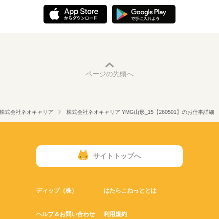
ページの先頭へ
株式会社ネオキャリア
株式会社ネオキャリア YMG山形_15【260501】のお仕事詳細
サイトトップへ
ディップ（株）
はたらこねっととは
ヘルプ＆お問い合わせ
利用規約