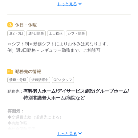
もっと見る
【早番】
07：00～16：00
【日勤】
休日・休暇
09：00～18：00
【遅番】
週2・3日
週4日勤務
土日祝休
シフト勤務
11：00～20：00
≪シフト制≫勤務シフトによりお休みは異なります。
【夜勤】
例）週3日勤務～レギュラー勤務まで、ご相談可
17：00～10：00
※夜勤希望の方は、まず施設に慣れて頂くため
2～3ヵ月程度のならし日勤が必要です
勤務先の情報
禁煙・分煙
派遣活躍中
OPスタッフ
その他、
●週2日・1日4h～
有料老人ホーム/デイサービス施設/グループホーム/
勤務先：
●日勤のみ
特別養護老人ホーム/病院など
●土日休み
など、いろんなシフトのお仕事をご紹介できます！
雰囲気：
登録の際に、あなたのご希望をお聞かせください。
◆交通費支給（派遣先による）
◆有給休暇
◆社会保険完備
◆給与の前払い制度あり（規定あり）
もっと見る
※喫煙環境に関しては就業場所ごとに異なります。
勤務したシフトを申請後、最短で2日後に給与GETも可能！