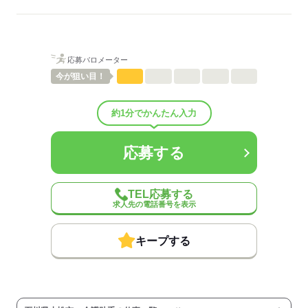
ご紹介先それぞれ措置を講じるため、
詳細はお気軽にお問合せください◎
詳細については、ご紹介時に改めてご案内します。
低い
高い
多い年齢層
応募する
応募バロメーター
男性
女性
男女の割合
今が
狙い目！
ひとりで
みんなで
仕事の仕方
約1分でかんたん入力
しずか
にぎやか
職場の様子
応募する
配属先部署：
有料老人ホーム/デイサービス施設/グループホーム/特別養護老人ホ
ーム/病院など
TEL応募する
人数
10人
求人先の電話番号を表示
男女比
（男5：女5）
平均年齢
40歳
キープする
概要：
業界
医療・介護・福祉関連
事業内容
介護施設の運営