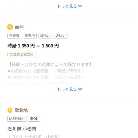
・48.8%が無資格からスタート
カンタンなお仕事ばかり。
もっと見る
・56.7％が未経験からスタート
お仕事に慣れてきたら、少しずつ
「介護職員初任者研修」がとれる
専門的なこともお任せしていきます。
給与
スクールもありますし、
（食事・入浴・お手洗いのサポートなど）
交通費
扶養内
日払い
週払い
資格がとれるまでは無資格・未経験でも
きちんと経験を積めば、
時給 1,350 円 ～ 1,500 円
働ける職場をご紹介するなど、
今後長く必要とされる介護のお仕事。
交通費全額支給
あなたもはじめてみませんか？
介護未経験の方を全力でバックアップします！
【経験・お持ちの資格によって異なります】
■未経験の方（無資格）：時給1350円～
もちろん経験者の方や、
応募する
■未経験の方（有資格）：時給1350円～
介護福祉士、ケアマネージャー、
■経験者（無資格）：時給1350円～
介護職員初任者研修等の資格保有者の方も大歓迎！
もっと見る
■経験者（有資格）：時給1400円～
■介護福祉士：時給1500円
応募する
※22時～翌5時の就労は深夜時給適用
勤務地
※お給料は最短で週払いOK！（規定有）
駅5分以内
車OK
※残業代は別途全額支給
石川県 小松市
【月給例】
ＩＲいしかわ鉄道 小松駅