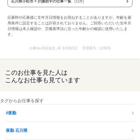
応募する
石川県小松市 × 介護助手の仕事一覧
(11件)
応募時や応募後に生年月日情報をお尋ねすることがありますが、年齢を雇
用条件に設定することは許容されておりません。ご回答いただいた生年月
日情報は本人確認や、労働基準法に沿った年齢かの確認に使用いたしま
す。
仕事No.
KNZ金沢_40【260501】
管理番号：
123976
このお仕事を見た人は
こんなお仕事も見ています
タグからお仕事を探す
#夜勤
夜勤 石川県