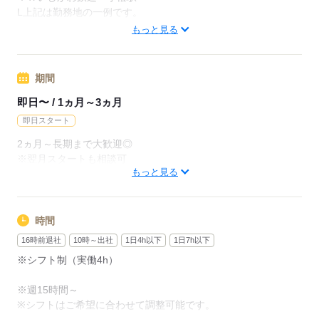
月給237600円（月22日勤務・実働1日8h）
L上記は勤務地の一例です。
※未経験の方（無資格）：時給1350円で算出した場合となりま
【他勤務先例】入居施設、デイサービス、ショートステイ、ク
もっと見る
す。
リニック、病院
【交通費備考】
期間
応募する
※交通費全額支給（派遣先による）
※車通勤OK/規定あり
即日〜 / 1ヵ月～3ヵ月
即日スタート
応募する
2ヵ月～長期まで大歓迎◎
※翌月スタートも相談可
もっと見る
※試用期間（初回2ヵ月契約）
応募する
時間
16時前退社
10時～出社
1日4h以下
1日7h以下
※シフト制（実働4h）
※週15時間～
※シフトはご希望に合わせて調整可能です。