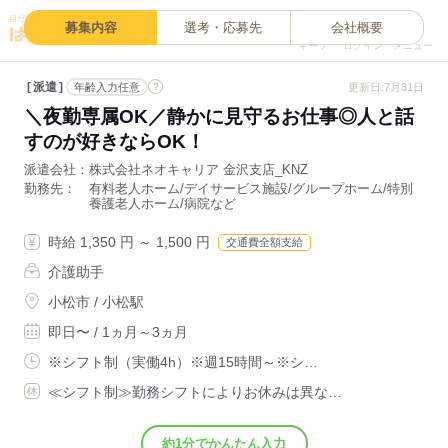
0
募集内容
選考・応募先
会社概要
キープ
ログイン
メニュー
派遣
?
更新日:7月31日
年齢入力任意
＼夜勤専属OK／静かに見守るお仕事◎人と話
すのが好きならOK！
派遣会社
株式会社ネオキャリア 金沢支店_KNZ
勤務先
有料老人ホーム/デイサービス施設/グループホーム/特別
養護老人ホーム/病院など
時給 1,350 円 ～ 1,500 円
交通費全額支給
介護助手
小松市 / 小松駅
即日〜 / 1ヵ月～3ヵ月
※シフト制（実働4h）※週15時間～※シ…
≪シフト制≫勤務シフトによりお休みは異な…
約1分でかんたん入力