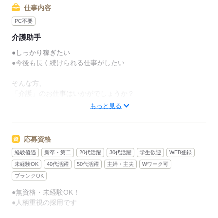
仕事内容
PC不要
介護助手
●しっかり稼ぎたい
●今後も長く続けられる仕事がしたい
そんな方、
「介護」のお仕事はいかがでしょうか？
もっと見る
介護といっても、最近では
経験や資格がまったくいらない
“サポート”的なお仕事が増えてるんです。
応募資格
経験優遇
新卒・第二
20代活躍
30代活躍
学生歓迎
WEB登録
たとえば、未経験・無資格の
新人さんにお任せするのは
未経験OK
40代活躍
50代活躍
主婦・主夫
Wワーク可
ブランクOK
リネン（シーツ・枕カバー・タオル類）
●無資格・未経験OK！
の補充・運搬 など
●人柄重視の採用です
本当に誰でもできる