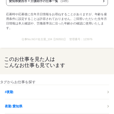
応募する
愛知県愛西市 × 介護助手の仕事一覧
(14件)
応募時や応募後に生年月日情報をお尋ねすることがありますが、年齢を雇
用条件に設定することは許容されておりません。ご回答いただいた生年月
日情報は本人確認や、労働基準法に沿った年齢かの確認に使用いたしま
す。
仕事No.
NGY名古屋_104【260501】
管理番号：
123976
このお仕事を見た人は
こんなお仕事も見ています
タグからお仕事を探す
#夜勤
夜勤 愛知県