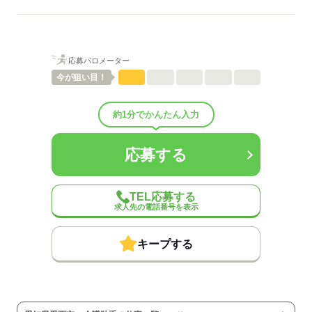
ご紹介先それぞれ措置を講じるため、
詳細はお気軽にお問合せください◎
詳細については、ご紹介時に改めてご案内します。
低い
高い
多い年齢層
応募する
応募バロメーター
男性
女性
男女の割合
今が
狙い目！
ひとりで
みんなで
仕事の仕方
約1分でかんたん入力
しずか
にぎやか
職場の様子
応募する
配属先部署：
有料老人ホーム/デイサービス施設/グループホーム/特別養護老人ホ
ーム/病院など
TEL応募する
人数
10人
求人先の電話番号を表示
男女比
（男5：女5）
平均年齢
40歳
キープする
概要：
業界
医療・介護・福祉関連
事業内容
介護施設の運営