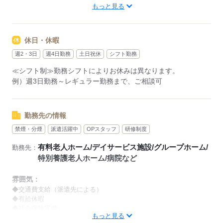
もっと見る
【早番】
07：00～16：00
【日勤】
休日・休暇
09：00～18：00
【遅番】
週2・3日
週4日勤務
土日祝休
シフト勤務
11：00～20：00
≪シフト制≫勤務シフトによりお休みは異なります。
【夜勤】
例）週3日勤務～レギュラー勤務まで、ご相談可
17：00～10：00
※夜勤希望の方は、まず施設に慣れて頂くため
2～3ヵ月程度のならし日勤が必要です
勤務先の情報
禁煙・分煙
派遣活躍中
OPスタッフ
研修制度
その他、
●週2日・1日4h～
有料老人ホーム/デイサービス施設/グループホーム/
勤務先：
●日勤のみ
特別養護老人ホーム/病院など
●土日休み
など、いろんなシフトのお仕事をご紹介できます！
雰囲気：
登録の際に、あなたのご希望をお聞かせください。
◆交通費支給（派遣先による）
◆有給休暇
◆社会保険完備
◆給与の前払い制度あり（規定あり）
もっと見る
※喫煙環境に関しては就業場所ごとに異なります。
勤務したシフトを申請後、最短で2日後に給与GETも可能！