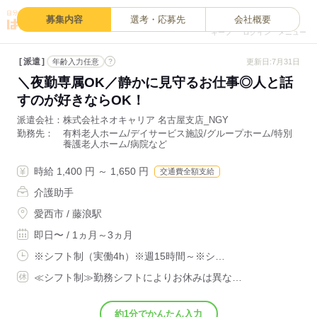
0
募集内容
選考・応募先
会社概要
キープ
ログイン
メニュー
派遣
?
更新日:7月31日
年齢入力任意
＼夜勤専属OK／静かに見守るお仕事◎人と話
すのが好きならOK！
派遣会社
株式会社ネオキャリア 名古屋支店_NGY
勤務先
有料老人ホーム/デイサービス施設/グループホーム/特別
養護老人ホーム/病院など
時給 1,400 円 ～ 1,650 円
交通費全額支給
介護助手
愛西市 / 藤浪駅
即日〜 / 1ヵ月～3ヵ月
※シフト制（実働4h）※週15時間～※シ…
≪シフト制≫勤務シフトによりお休みは異な…
約1分でかんたん入力