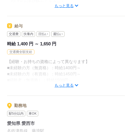
・56.7％が未経験からスタート
カンタンなお仕事ばかり。
もっと見る
「介護職員初任者研修」がとれる
お仕事に慣れてきたら、少しずつ
スクールもありますし、
専門的なこともお任せしていきます。
給与
（食事・入浴・お手洗いのサポートなど）
資格がとれるまでは無資格・未経験でも
交通費
扶養内
日払い
週払い
働ける職場をご紹介するなど、
きちんと経験を積めば、
時給 1,400 円 ～ 1,650 円
今後長く必要とされる介護のお仕事。
介護未経験の方を全力でバックアップします！
交通費全額支給
あなたもはじめてみませんか？
【経験・お持ちの資格によって異なります】
もちろん経験者の方や、
■未経験の方（無資格）：時給1400円～
介護福祉士、ケアマネージャー、
応募する
■未経験の方（有資格）：時給1450円～
介護職員初任者研修等の資格保有者の方も大歓迎！
■経験者（無資格）：時給1500円～
もっと見る
■経験者（有資格）：時給1550円～
■介護福祉士：時給1650円
応募する
※22時～翌5時の就労は深夜時給適用
勤務地
※お給料は最短で週払いOK！（規定有）
駅5分以内
車OK
※残業代は別途全額支給
愛知県 愛西市
【月給例】
名鉄津島線 藤浪駅