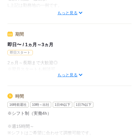
月給246400円（月22日勤務・実働1日8h）
L上記は勤務地の一例です。
※未経験の方（無資格）：時給1400円で算出した場合となりま
【他勤務先例】入居施設、デイサービス、ショートステイ、ク
もっと見る
す。
リニック、病院
【交通費備考】
期間
応募する
※交通費全額支給（派遣先による）
※車通勤OK/規定あり
即日〜 / 1ヵ月～3ヵ月
即日スタート
応募する
2ヵ月～長期まで大歓迎◎
※翌月スタートも相談可
もっと見る
※試用期間（初回2ヵ月契約）
応募する
時間
16時前退社
10時～出社
1日4h以下
1日7h以下
※シフト制（実働4h）
※週15時間～
※シフトはご希望に合わせて調整可能です。