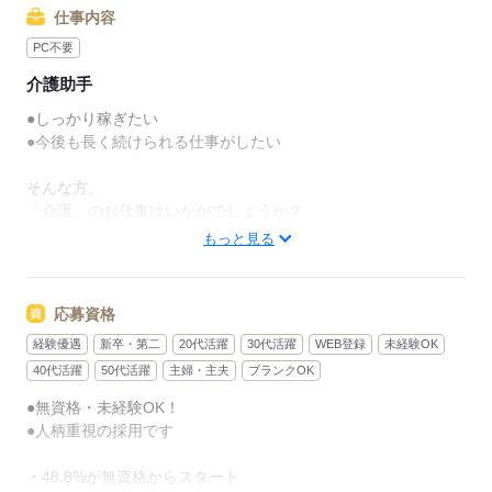
仕事内容
PC不要
介護助手
●しっかり稼ぎたい
●今後も長く続けられる仕事がしたい
そんな方、
「介護」のお仕事はいかがでしょうか？
もっと見る
介護といっても、最近では
経験や資格がまったくいらない
“サポート”的なお仕事が増えてるんです。
応募資格
経験優遇
新卒・第二
20代活躍
30代活躍
WEB登録
未経験OK
たとえば、未経験・無資格の
新人さんにお任せするのは
40代活躍
50代活躍
主婦・主夫
ブランクOK
●無資格・未経験OK！
リネン（シーツ・枕カバー・タオル類）
●人柄重視の採用です
の補充・運搬 など
・48.8%が無資格からスタート
本当に誰でもできる