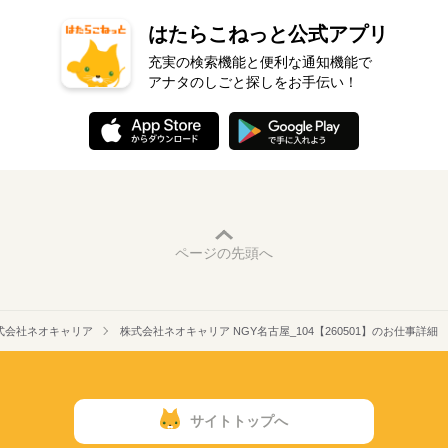
はたらこねっと公式アプリ
充実の検索機能と便利な通知機能で
アナタのしごと探しをお手伝い！
ページの先頭へ
式会社ネオキャリア
株式会社ネオキャリア NGY名古屋_104【260501】のお仕事詳細
サイトトップへ