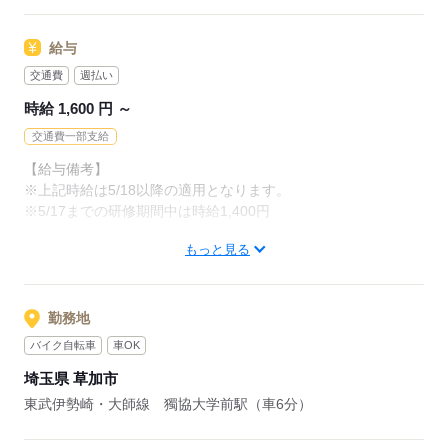
主婦（夫）・フリーターみなさん歓迎します。
給与
応募する
応募する
交通費
週払い
時給 1,600 円 ～
交通費一部支給
【給与備考】
※上記時給は5/18以降の適用となります。
※5/17までの研修期間中は時給1,400円
もっと見る
■週払いOK（規定あり）
【交通費備考】
■交通費支給（規定あり）
勤務地
※車・バイク・自転車通勤OK（駐車場完備）
バイク自転車
車OK
埼玉県 草加市
応募する
東武伊勢崎・大師線 獨協大学前駅（車6分）