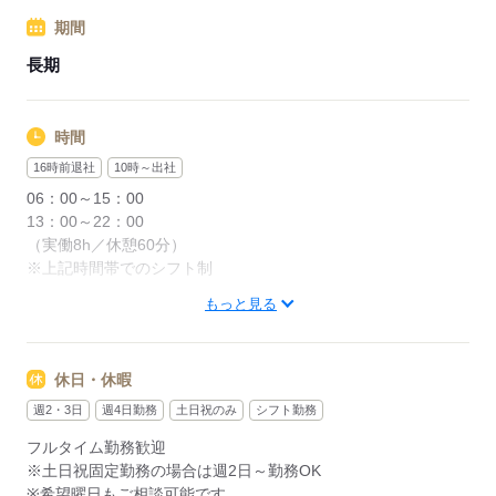
期間
長期
時間
16時前退社
10時～出社
06：00～15：00
13：00～22：00
（実働8h／休憩60分）
※上記時間帯でのシフト制
もっと見る
■週2日～勤務OK
■土日祝のみの勤務も歓迎
■プレオープン（研修中）は09：00～18：00勤務となります
休日・休暇
■「午前メイン」「午後から」など柔軟に相談可能です
週2・3日
週4日勤務
土日祝のみ
シフト勤務
フルタイム勤務歓迎
応募する
※土日祝固定勤務の場合は週2日～勤務OK
※希望曜日もご相談可能です