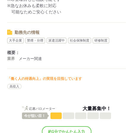
※急なお休みも柔軟に対応
可能なためご安心ください
勤務先の情報
大手企業
禁煙・分煙
派遣活躍中
社会保険制度
研修制度
概要：
業界
メーカー関連
「働く人の待遇向上」の実現を目指しています
高収入
大量募集中！
応募バロメーター
今が
狙い目！
約1分でかんたん入力