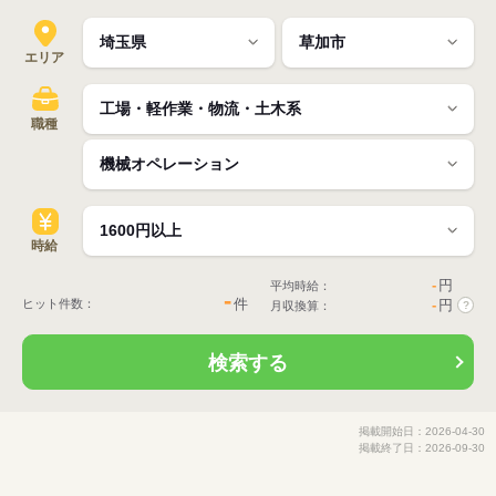
エリア
職種
時給
-
円
平均時給：
-
件
ヒット件数：
-
円
月収換算：
?
検索する
掲載開始日：2026-04-30
掲載終了日：2026-09-30