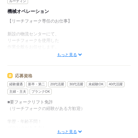
ルーティン
機械オペレーション
【リーチフォーク専任のお仕事】
新設の物流センターにて、
リーチフォークを使用した
作業全般をお任せします。
もっと見る
具体的には…
・荷物の受け取り
・棚への格納作業
応募資格
・出荷分の抽出
経験優遇
新卒・第二
20代活躍
30代活躍
未経験OK
40代活躍
・パレットの整理
主婦・主夫
ブランクOK
など。
■要フォークリフト免許
基本的にはフォークに
（リーチフォークの経験がある方歓迎）
乗ったままの作業です。
学歴・年齢不問！
わからないことがあれば、
ブランクがある方も
周りの仲間に
もっと見る
「思い出すところ」から始めればOK。
すぐ聞ける環境を整えています。