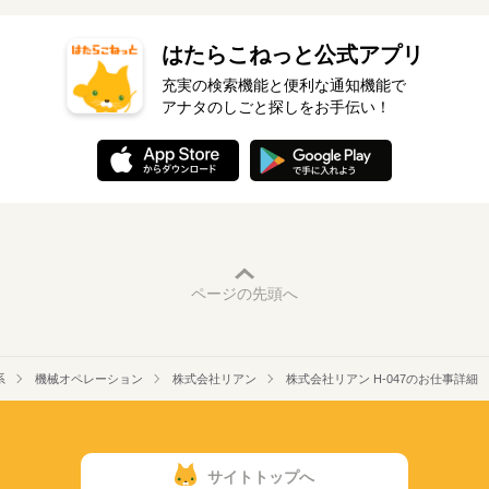
はたらこねっと公式アプリ
充実の検索機能と便利な通知機能で
アナタのしごと探しをお手伝い！
ページの先頭へ
系
機械オペレーション
株式会社リアン
株式会社リアン H-047のお仕事詳細
サイトトップへ