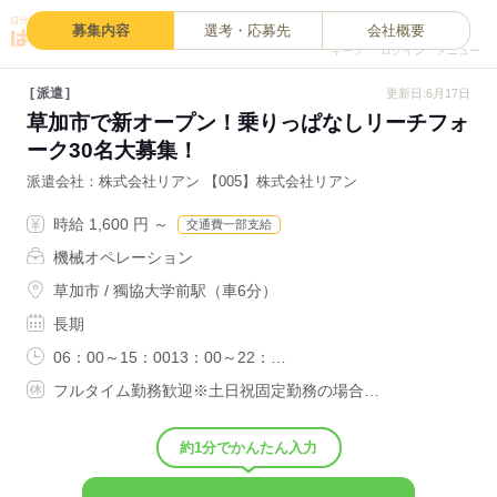
0
募集内容
選考・応募先
会社概要
キープ
ログイン
メニュー
派遣
更新日:6月17日
草加市で新オープン！乗りっぱなしリーチフォ
ーク30名大募集！
派遣会社
株式会社リアン 【005】株式会社リアン
時給 1,600 円 ～
交通費一部支給
機械オペレーション
草加市 / 獨協大学前駅（車6分）
長期
06：00～15：0013：00～22：…
フルタイム勤務歓迎※土日祝固定勤務の場合…
約1分でかんたん入力