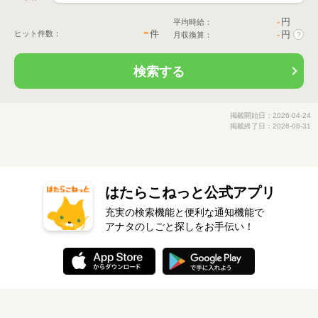
-
円
平均時給：
-
件
ヒット件数：
-
円
月収換算：
?
検索する
掲載開始日：2026-04-24
掲載終了日：2026-08-31
はたらこねっと公式アプリ
充実の検索機能と便利な通知機能で
アナタのしごと探しをお手伝い！