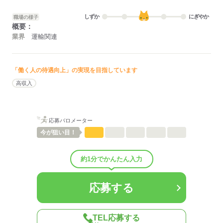
しずか
にぎやか
職場の様子
概要：
業界
運輸関連
「働く人の待遇向上」の実現を目指しています
高収入
応募バロメーター
今が
狙い目！
約1分でかんたん入力
応募する
TEL応募する