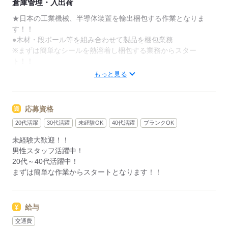
倉庫管理・入出荷
★日本の工業機械、半導体装置を輸出梱包する作業となりま
す！！
●木材・段ボール等を組み合わせて製品を梱包業務
※まずは簡単なシールを熱溶着し梱包する業務からスター
ト！！
もっと見る
20～40歳代の男性活躍中！！
正社員登用の可能性もあり！！業務内容については丁寧に先輩
スタッフがサポートしてくれます♪
応募資格
20代活躍
30代活躍
未経験OK
40代活躍
ブランクOK
ご応募お待ちしております！！
未経験大歓迎！！
男性スタッフ活躍中！
応募する
20代～40代活躍中！
まずは簡単な作業からスタートとなります！！
給与
交通費