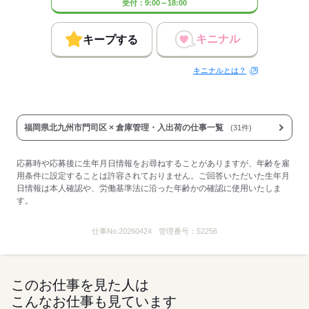
受付：9:00～18:00
キニナル
キープする
キニナルとは？
福岡県北九州市門司区 × 倉庫管理・入出荷の仕事一覧
(31件)
応募時や応募後に生年月日情報をお尋ねすることがありますが、年齢を雇
用条件に設定することは許容されておりません。ご回答いただいた生年月
日情報は本人確認や、労働基準法に沿った年齢かの確認に使用いたしま
す。
仕事No.
20260424
管理番号：
52256
このお仕事を見た人は
こんなお仕事も見ています