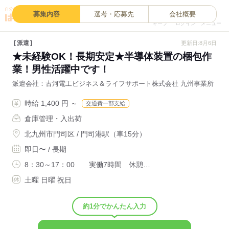
0
募集内容
選考・応募先
会社概要
キープ
ログイン
メニュー
派遣
更新日:8月6日
★未経験OK！長期安定★半導体装置の梱包作
業！男性活躍中です！
派遣会社
古河電工ビジネス＆ライフサポート株式会社 九州事業所
時給 1,400 円 ～
交通費一部支給
倉庫管理・入出荷
北九州市門司区 / 門司港駅（車15分）
即日〜 / 長期
8：30～17：00 実働7時間 休憩…
土曜 日曜 祝日
約1分でかんたん入力