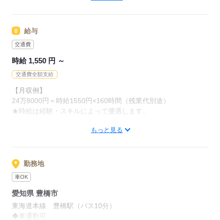
少しでも興味をお持ちいただいた方は
「キニナル」も大歓迎です！
応募する
不安なことがあればご相談くださいね。
給与
交通費
応募する
時給 1,550 円 ～
交通費全額支給
【月収例】
24万8000円＝時給1550円×160時間（残業代別途）
★時給は経験・スキルによって優遇します。
もっと見る
≪すべてのお仕事に交通費支給！≫
過去「やってみたい」というお仕事があっても
交通費が支給されなかったので、諦めてしまった…
勤務地
というご経験がある方に朗報です◎
車OK
スタッフサービス・エンジニアリングが
愛知県 豊橋市
紹介する案件は交通費支給！
東海道本線 豊橋駅（バス10分）
あなたがやりたいと思える、
◆車通勤可