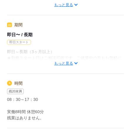
好きなお仕事で働きましょう！
◆職場の環境：【車通勤：可】【たばこ：禁煙】
もっと見る
kkw_bcov2106
応募する
期間
応募する
即日〜 / 長期
即日スタート
即日～長期（3ヶ月以上）
★勤務スタート日はご相談可能です。ご就業中の方もお気軽に
もっと見る
ご相談ください。
応募する
時間
残20未満
08：30～17：30
実働8時間 休憩60分
残業はありません。