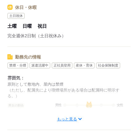
休日・休暇
土日祝休
土曜
日曜
祝日
完全週休2日制（土日祝休み）
勤務先の情報
禁煙・分煙
派遣活躍中
正社員登用
産休・育休
社会保険制度
雰囲気：
原則として敷地内、屋内は禁煙
（ただし、配属先により喫煙場所がある場合は配属時に明示す
る。）
男性
女性
男女の割合
もっと見る
ひとりで
みんなで
仕事の仕方
しずか
にぎやか
職場の様子