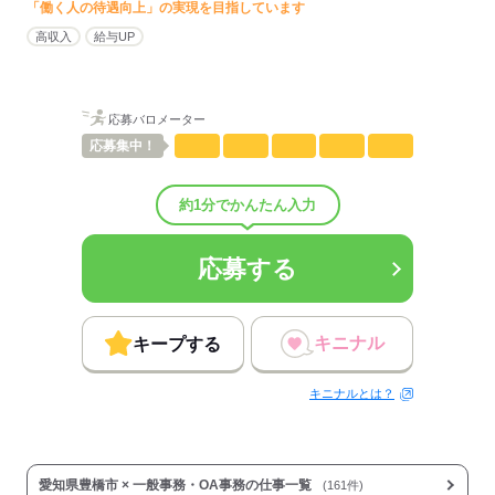
「働く人の待遇向上」の実現を目指しています
配属先部署：
高収入
給与UP
男女比
（男5：女5）
概要：
業界
IT・通信関連
事業内容
電気工事会社
応募バロメーター
応募
集中！
応募する
約1分でかんたん入力
応募する
キニナル
キープする
キニナルとは？
愛知県豊橋市 × 一般事務・OA事務の仕事一覧
(161件)