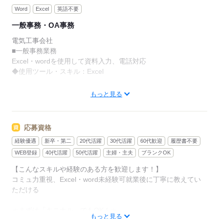
Word
Excel
英語不要
一般事務・OA事務
電気工事会社
■一般事務業務
Excel・wordを使用して資料入力、電話対応
◆使用ツール・スキル：Excel
【スタッフサービスで働くメリット】
もっと見る
「プライベートを大切にしながら働きたい」
「本当はこんな仕事をやってみたい」
「たくさんの仕事を経験してスキルアップしたい」
応募資格
経験優遇
新卒・第二
20代活躍
30代活躍
60代歓迎
履歴書不要
派遣は色んな働き方があります。
だから自分らしく働きたい技術者の方は
WEB登録
40代活躍
50代活躍
主婦・主夫
ブランクOK
派遣を選ぶ。
【こんなスキルや経験のある方を歓迎します！】
コミュ力重視、Excel・word未経験可就業後に丁寧に教えてい
大手メーカーを中心とした
ただける
約1500社のお仕事の中から
あなたに合ったお仕事をご紹介します。
≪まずは「キニナル」でもOK！≫
もっと見る