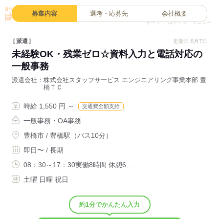
0
募集内容
選考・応募先
会社概要
キープ
ログイン
メニュー
派遣
更新日:8月7日
未経験OK・残業ゼロ☆資料入力と電話対応の
一般事務
派遣会社
株式会社スタッフサービス エンジニアリング事業本部 豊
橋ＴＣ
時給 1,550 円 ～
交通費全額支給
一般事務・OA事務
豊橋市 / 豊橋駅（バス10分）
即日〜 / 長期
08：30～17：30実働8時間 休憩6…
土曜 日曜 祝日
約1分でかんたん入力