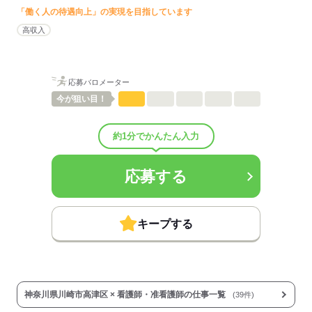
■賞与：2ヶ月/年
「働く人の待遇向上」の実現を目指しています
■賞与備考：なし
高収入
■試用期間：6ヶ月「雇用形態・給与は同条件」
■試用期間の待遇変更有無：無
■試用期間中の労働条件：■その他手当：
・運転手当：15,000～20,000円（電動自転車
応募バロメーター
50ccバイク
今が
狙い目！
125ccバイク運転の場合）
・調整手当：5,000～70,000円（訪問看護経験により決定）
・訪問手当：月の訪問時間が80時間を超えてから
約1分でかんたん入力
1時間につき2,000円～4,000円支給（月平均10～20時間）
・主任手当：20,000円（主任になった場合）
■受動喫煙防止措置：
応募する
屋内禁煙
応募する
キープする
神奈川県川崎市高津区 × 看護師・准看護師の仕事一覧
(39件)