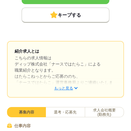
キープする
紹介求人とは
こちらの求人情報は
ディップ株式会社「ナースではたらこ」による
職業紹介となります。
はたらこねっとからご応募ののち、
「ナースではたらこ」運営事務局よりご連絡いたしま
もっと見る
す。
★職業紹介とは？
求職中の看護師さんの転職を専任の
求人会社概要
募集内容
選考・応募先
キャリアアドバイザーが入職まで無料でサポートいた
(勤務先)
します。
仕事内容