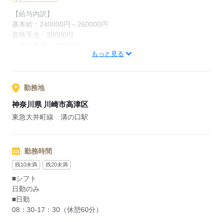
【給与内訳】
基本給：240000円～260000円
応募する
資格手当：30000円
シフト手当：20000円
もっと見る
運転手当：15000円
調整手当：5000円
※月給には上記手当を一律含みます
勤務地
神奈川県 川崎市高津区
応募する
東急大井町線 溝の口駅
勤務時間
残10未満
残20未満
■シフト
日勤のみ
■日勤
08：30-17：30（休憩60分）