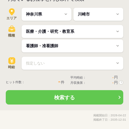
エリア
職種
時給
-
円
平均時給：
-
件
ヒット件数：
-
円
月収換算：
?
検索する
掲載開始日：2026-04-22
掲載終了日：2035-12-31