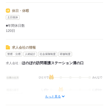
休日・休暇
土日祝休
■年間休日数
120日
求人会社の情報
禁煙・分煙
人材紹介
社会保険制度
研修制度
ほのぼの訪問看護ステーション溝の口
求人会社：
ひとりで
みんなで
仕事の仕方
しずか
にぎやか
職場の様子
配属先部署：
もっと見る
訪問看護
待遇・福利厚生：
■昇給：年1回