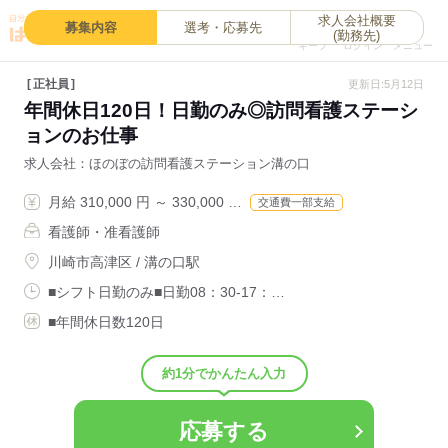
求人会社概要
0
募集内容
選考・応募先
(勤務先)
キープ
ログイン
メニュー
正社員
更新日:5月12日
年間休日120日！日勤のみ◎訪問看護ステーシ
ョンのお仕事
求人会社
ほのぼの訪問看護ステーション溝の口
月給 310,000 円 ～ 330,000 …
交通費一部支給
看護師・准看護師
川崎市高津区 / 溝の口駅
■シフト日勤のみ■日勤08：30-17：…
■年間休日数120日
約1分でかんたん入力
応募する