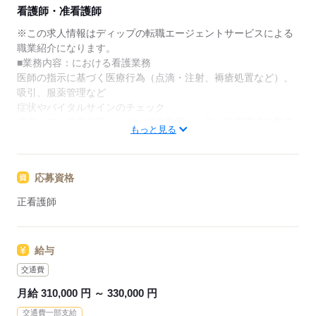
★ご利用メリット
看護師・准看護師
日本最大級の求人情報の中からぴったりな求人をご紹
介。
※この求人情報はディップの転職エージェントサービスによる
履歴書作成のアドバイスや面接日の調整だけでなく、
職業紹介になります。
お給料、お休み、入職時期の交渉もサポートします。
■業務内容：における看護業務
医師の指示に基づく医療行為（点滴・注射、褥瘡処置など）、
【もちろん無料】
吸引、服薬管理など
費用は一切かかりません。
症状やバイタルサインのチェック
清潔ケア、栄養管理・ケア、排泄管理・ケア、療養環境の整備
もっと見る
ターミナルケア
介護業務、ご家族のサポート
事務所内での来客・電話対応、文書の整理、資料の作成、ファ
応募資格
イリング、PC・タブレット入力
※訪問エリア：川崎市高津区および周辺地域
正看護師
※訪問件数：1日4～6件程度
★おすすめポイント
給与
入職後は先輩スタッフのマンツーマンでの指導があり、新しい
職場でも安心。
交通費
需要が高まる在宅の分野で、看護師として経験の幅が広がりま
月給 310,000 円 ～ 330,000 円
す。
交通費一部支給
育児中の方も働きやすい環境を整えています！