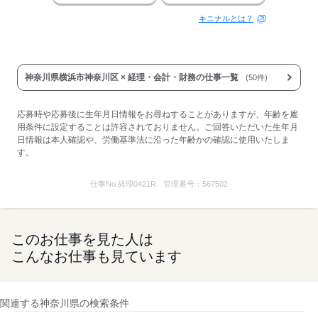
キニナルとは？
神奈川県横浜市神奈川区 × 経理・会計・財務の仕事一覧
(50件)
応募時や応募後に生年月日情報をお尋ねすることがありますが、年齢を雇
用条件に設定することは許容されておりません。ご回答いただいた生年月
日情報は本人確認や、労働基準法に沿った年齢かの確認に使用いたしま
す。
仕事No.
経理0421R
管理番号：
567502
このお仕事を見た人は
こんなお仕事も見ています
関連する神奈川県の検索条件