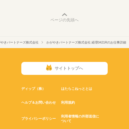
ページの先頭へ
がやきパートナーズ株式会社
かがやきパートナーズ株式会社 経理0421Rのお仕事詳細
サイトトップへ
ディップ（株）
はたらこねっととは
ヘルプ＆お問い合わせ
利用規約
利用者情報の外部送信に
プライバシーポリシー
ついて