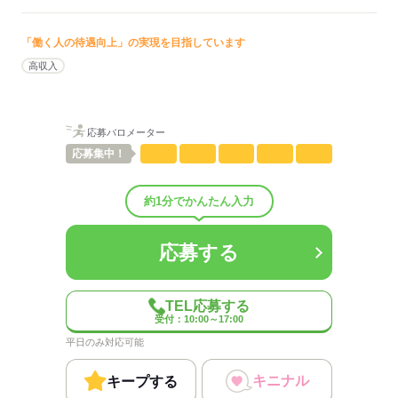
ひとりで
みんなで
仕事の仕方
「働く人の待遇向上」の実現を目指しています
高収入
しずか
にぎやか
職場の様子
配属先部署：
経理のお仕事をお願いします！
応募バロメーター
人数
5人
応募
集中！
男女比
（男1：女2）
平均年齢
40歳
概要：
約1分でかんたん入力
業界
IT・通信関連
従業員数
1～29人
応募する
応募する
TEL応募する
受付：10:00～17:00
平日のみ対応可能
キニナル
キープする