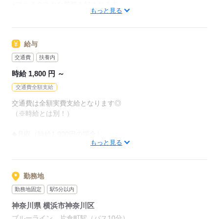
●マルチタスクな業務を好まれる方
もっと見る
経理（数字）に興味があられる方・
ステップアップを目指す方にもおすすめの職場です！
応募する
給与
交通費
扶養内
少しでも気になったらお気軽に「キニナル」「応募」お待ちし
ています＾＾
時給 1,800 円 ～
人気のお仕事！お早めにお問い合わせください☆
交通費全額支給
交通費は全額実費支給となります◎
応募する
（※時給とは別！）
◆月収（時給1,900円の場合）
もっと見る
1,900円×4H×12日＝91,200円（週3の場合）
1,900円×4H×16日＝121,600円（週４の場合）
1,900円×8H×20日＝304,000円（週5の場合）
勤務地
勤務地固定
駅5分以内
応募する
神奈川県 横浜市神奈川区
ブルーライン 片倉町駅（バス10分）