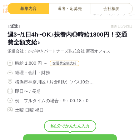
0
募集内容
選考・応募先
会社概要
キープ
ログイン
メニュー
派遣
更新日:7月3日
週3~/1日4h~OK♪扶養内◎時給1800円！交通
費全額支給♪
派遣会社
かがやきパートナーズ株式会社 新宿オフィス
時給 1,800 円 ～
交通費全額支給
経理・会計・財務
横浜市神奈川区 / 片倉町駅（バス10分…
即日〜 / 長期
例 フルタイムの場合：9：00-18：0…
土曜 日曜 祝日
約1分でかんたん入力