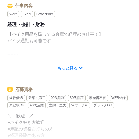
仕事内容
Word
Excel
PowerPoint
経理・会計・財務
【バイク用品を扱ってる倉庫で経理のお仕事！】
バイク通勤も可能です！
-------
仕事内容
もっと見る
◆入出金の管理・入力（マネーフォワード）
◆請求書の取りまとめ
◆定時請求書発行
応募資格
◆経費支払い
経験優遇
新卒・第二
20代活躍
30代活躍
履歴書不要
WEB登録
◆請求書、契約書などの書類管理
◆売上集計とその他集計業務
未経験OK
40代活躍
主婦・主夫
Wワーク可
ブランクOK
◆売掛金、前受け金の回収管理
＼ 歓迎 ／
●バイク好き方歓迎
などをしていただきます！
●簿記の資格お持ちの方
●経理経験のある方
-----