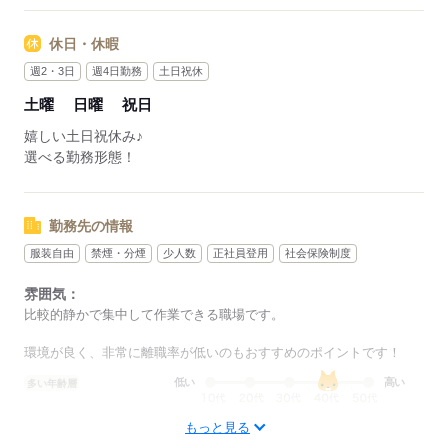
応募する
休日・休暇
週2・3日
週4日勤務
土日祝休
土曜
日曜
祝日
嬉しい土日祝休み♪
選べる勤務形態！
勤務先の情報
服装自由
禁煙・分煙
少人数
正社員登用
社会保険制度
雰囲気：
比較的静かで集中して作業できる職場です。
環境が良く、非常に離職率が低いのもおすすめのポイントです！
低い
高い
多い年齢層
もっと見る
男性
女性
男女の割合