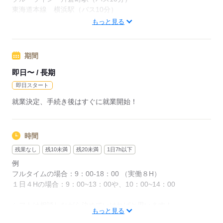
東海道本線 横浜駅（バス10分）
ブルーライン 岸根公園駅
もっと見る
片倉駅が最寄り駅になります！
バイク通勤OKです！
周辺情報：
期間
横浜市神奈川区三枚町付近になります！
即日〜 / 長期
即日スタート
応募する
就業決定、手続き後はすぐに就業開始！
時間
残業なし
残10未満
残20未満
1日7h以下
例
フルタイムの場合：9：00-18：00 （実働８H）
１日４Hの場合：9：00~13：00や、10：00~14：00
シフトは相談しながら決めていければと思います！
もっと見る
週3～や週4は例になります！