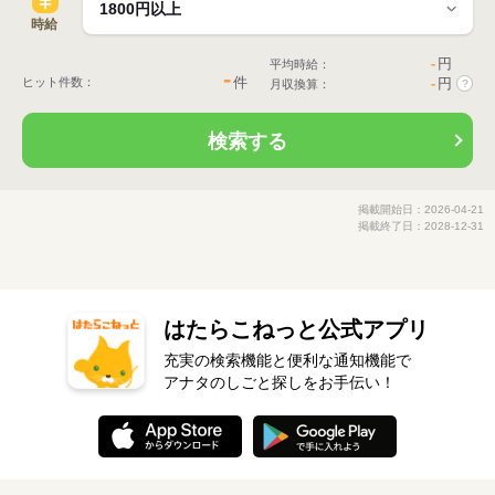
時給
-
円
平均時給：
-
件
ヒット件数：
-
円
月収換算：
?
検索する
掲載開始日：2026-04-21
掲載終了日：2028-12-31
はたらこねっと公式アプリ
充実の検索機能と便利な通知機能で
アナタのしごと探しをお手伝い！