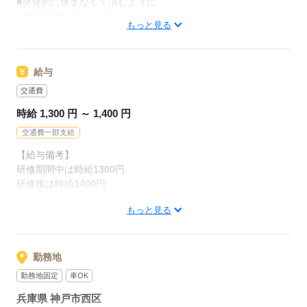
■突発的に休まなくて済むように
体調管理ができる方
もっと見る
【異業種からの転職組も活躍中！】
短期・単発・パート・アルバイト経験のみの方も大歓迎！
給与
下記のような異業種からの転職組もおおぜい活躍しています！
交通費
アパレル・コスメ販売、ネイル・まつエク・エステティシャ
時給 1,300 円 ～ 1,400 円
ン、
飲食店スタッフ、営業、レジ・コンビニ・カフェ、一般事務な
交通費一部支給
ど。
【給与備考】
研修期間中は時給1300円
研修後は時給1400円
応募する
もっと見る
【月収例（参考）】
時給1,400円 × 7.25h × 月21日勤務の場合
＝ 月収213,150円
勤務地
※交通費は別途支給（上限あり）
勤務地固定
車OK
※月収は月により変動します
兵庫県 神戸市西区