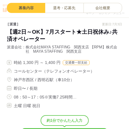
0
募集内容
選考・応募先
会社概要
キープ
ログイン
メニュー
派遣
更新日:7月3日
【週2日～OK】7月スタート★土日祝休み♪共
済オペレーター
派遣会社
株式会社MAYA STAFFING 関西支店 【RPM】株式会
社 MAYA STAFFING 関西支店
時給 1,300 円 ～ 1,400 円
交通費一部支給
コールセンター（テレフォンオペレーター）
神戸市西区 / 西明石駅（車10分）
即日〜 / 長期
08：50～17：05※実働7.25時間…
土曜 日曜 祝日
約1分でかんたん入力