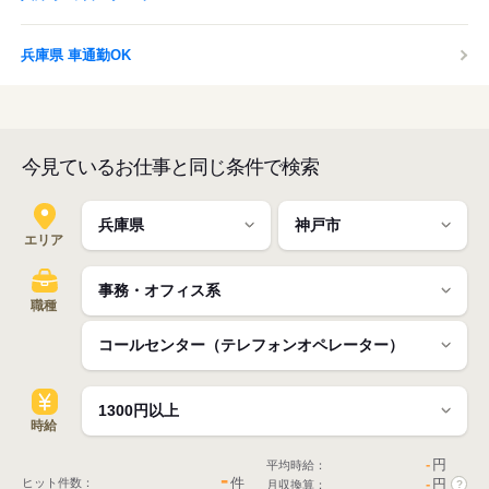
兵庫県 車通勤OK
今見ているお仕事と同じ条件で検索
エリア
職種
時給
-
円
平均時給：
-
件
ヒット件数：
-
円
月収換算：
?