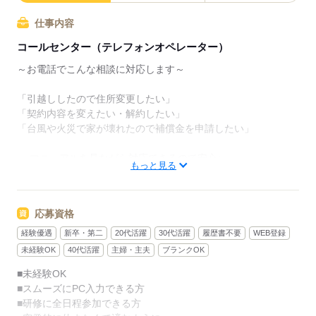
仕事内容
コールセンター（テレフォンオペレーター）
～お電話でこんな相談に対応します～
「引越ししたので住所変更したい」
「契約内容を変えたい・解約したい」
「台風や火災で家が壊れたので補償金を申請したい」
→ マニュアルを見ながら対応できるので安心♪
もっと見る
発信業務（新規獲得のテレアポ）はないので、
未経験からでも安心してスタートできます◎
応募資格
経験優遇
新卒・第二
20代活躍
30代活躍
履歴書不要
WEB登録
応募する
未経験OK
40代活躍
主婦・主夫
ブランクOK
■未経験OK
■スムーズにPC入力できる方
■研修に全日程参加できる方