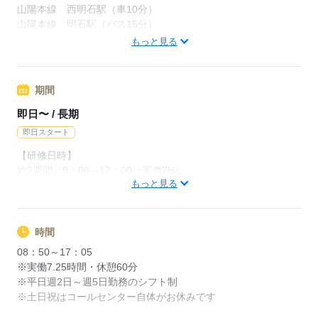
【交通費備考】
山陽本線 西明石駅（車10分）
※1日1,500円／1ヵ月30,000円まで支給
山陽本線 明石駅（バス15分）
＊JR西明石駅から車で約10分程
もっと見る
＊西明石or明石駅～バス15分
応募する
＊玉津支所前バス停～徒歩6分
期間
※駐車場代8,250円（月極のみ）
→お使いの場合は自腹となります
即日〜 / 長期
即日スタート
応募する
【研修日時】
約2週間／9：00～17：00（実働7H）
もっと見る
※研修期間中は週5日勤務必須です
【研修後のシフト】
平日のみ週2日～相談可
時間
8：50～17：05（実働7.25H）
08：50～17：05
※実働7.25時間・休憩60分
※平日週2日～週5日勤務のシフト制
応募する
※土日祝はコールセンター自体がお休みです