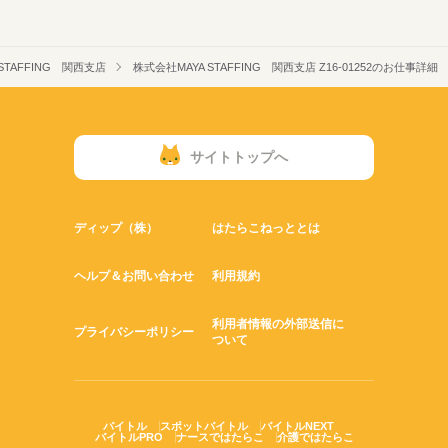
STAFFING 関西支店
株式会社MAYA STAFFING 関西支店 Z16-01252のお仕事詳細
サイトトップへ
ディップ（株）
はたらこねっととは
ヘルプ＆お問い合わせ
利用規約
利用者情報の外部送信に
プライバシーポリシー
ついて
バイトル
スポットバイトル
バイトルNEXT
バイトルPRO
ナースではたらこ
介護ではたらこ