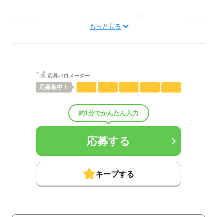
しずか
にぎやか
職場の様子
もっと見る
配属先部署：
男女比
（男5：女5）
概要：
業界
その他
応募バロメーター
応募する
応募
集中！
約1分でかんたん入力
応募する
キープする