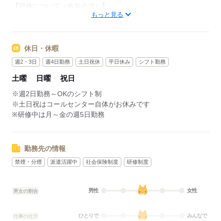
【研修について（参加必須）】
もっと見る
期間：1ヵ月程度
日程：平日週5日必須
時間：9：00～17：00（実働7時間・休憩60分）
※欠席不可
休日・休暇
週2・3日
週4日勤務
土日祝休
平日休み
シフト勤務
応募する
土曜
日曜
祝日
※週2日勤務～OKのシフト制
※土日祝はコールセンター自体がお休みです
※研修中は月～金の週5日勤務
勤務先の情報
禁煙・分煙
派遣活躍中
社会保険制度
研修制度
男性
女性
男女の割合
ひとりで
みんなで
仕事の仕方