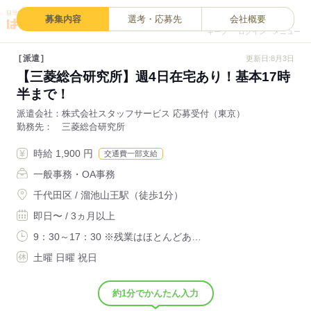
0
募集内容
選考・応募先
会社概要
キープ
ログイン
メニュー
派遣
更新日:8月3日
【三菱総合研究所】週4日在宅あり！基本17時
半まで！
派遣会社
株式会社スタッフサービス 応募受付（東京）
勤務先
三菱総合研究所
時給 1,900 円
交通費一部支給
一般事務・OA事務
千代田区 / 溜池山王駅（徒歩1分）
即日〜 / 3ヵ月以上
9：30～17：30 ※残業はほとんどあ…
土曜 日曜 祝日
約1分でかんたん入力