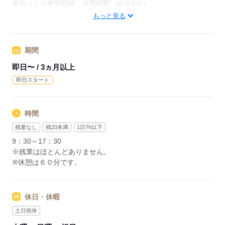
東京メトロ有楽町線 永田町駅（徒歩8分）
東京都千代田区
もっと見る
―･―･―･―･―･―･―･―･―･―･―･―･―･―
データ入力などの人気お仕事も多数あり♪
期間
パートからの収入アップも実績多数！
主婦（夫）の方のオフィスワークデビューを応援◎
即日〜 / 3ヵ月以上
即日スタート
応募する
時間
残業なし
残20未満
1日7h以下
9：30～17：30
※残業はほとんどありません。
※休憩は６０分です。
休日・休暇
土日祝休