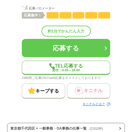
配属先部署：
応募バロメーター
資料作成などをおこなう部署
応募
集中！
人数
16人
男女比
（男9：女1）
平均年齢
35歳
約1分でかんたん入力
概要：
業界
IT・通信関連
応募する
応募する
TEL応募する
受付：9:00～18:00
24時間ご応募OKのweb応募をオススメしております◎
キニナル
キープする
キニナルとは？
東京都千代田区 × 一般事務・OA事務の仕事一覧
(2,512件)