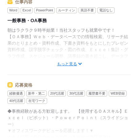
仕事内容
Word
Excel
PowerPoint
ルーティン
英語不要
電話なし
一般事務・OA事務
朝はラクラク９時半始業！当社スタッフも就業中です！
【ＯＡ事務】Ｗｅｂ・データベースでの情報検索、リサーチ結
果のとりまとめ・資料作成、下書き資料をもとにしたプレゼン
資料作成、誤字脱字チェック・図の作成、Ｅｘｃｅｌ集計・グ
ラフ作成、スケジュール調整、議事録の書き起こし、データフ
ォルダ格納など。 ※週４日在宅勤務あり。詳しくはお問い合
もっと見る
わせください。
▼こちらのお仕事のほかにも
電話なしのコツコツ系データ入力や英語を使う事務、
応募資格
大学やコールセンターなどのお仕事も扱っています。
経験優遇
新卒・第二
20代活躍
30代活躍
履歴書不要
WEB登録
在宅のお仕事があるエリアも☆
9月・10月スタートもご相談ください♪
40代活躍
在宅ワーク
◆事務経験がある方歓迎します。 【使用するＯＡスキル】Ｅ
ｘｃｅｌ（ピボット）・ＰｏｗｅｒＰｏｉｎｔ（スライドショ
応募する
ー）
▼オフィスワークデビューを応援します！▼
すきま時間に自分のペースで学べるスマホ学習アプリ