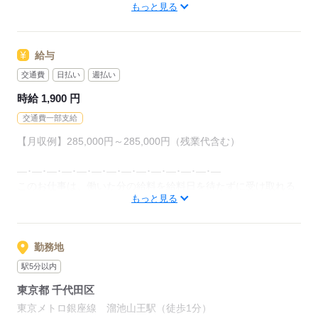
もっと見る
「ぽけっと」など未経験の方を支えるサポートが充実◎
応募する
給与
交通費
日払い
週払い
時給 1,900 円
交通費一部支給
【月収例】285,000円～285,000円（残業代含む）
―･―･―･―･―･―･―･―･―･―･―･―･―･―
このお仕事は、働いた分の給料を給料日を待たずに受け取れる
もっと見る
『速払いサービス』を利用できます（利用規定あり）
応募する
勤務地
駅5分以内
東京都 千代田区
東京メトロ銀座線 溜池山王駅（徒歩1分）