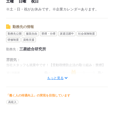
土曜
日曜
祝日
※土・日・祝がお休みです。※企業カレンダーあります。
勤務先の情報
勤務先公開
服装自由
禁煙・分煙
派遣活躍中
社会保険制度
研修制度
資格支援
三菱総合研究所
勤務先：
雰囲気：
当社スタッフも就業中です！【受動喫煙防止法の取り組み：禁煙】
低い
高い
多い年齢層
もっと見る
男性
女性
男女の割合
「働く人の待遇向上」の実現を目指しています
ひとりで
みんなで
仕事の仕方
高収入
しずか
にぎやか
職場の様子