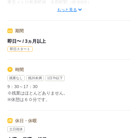
東京メトロ有楽町線 永田町駅（徒歩8分）
東京都千代田区
もっと見る
―･―･―･―･―･―･―･―･―･―･―･―･―･―
データ入力などの人気お仕事も多数あり♪
期間
パートからの収入アップも実績多数！
主婦（夫）の方のオフィスワークデビューを応援◎
即日〜 / 3ヵ月以上
即日スタート
応募する
時間
残業なし
残20未満
1日7h以下
9：30～17：30
※残業はほとんどありません。
※休憩は６０分です。
休日・休暇
土日祝休