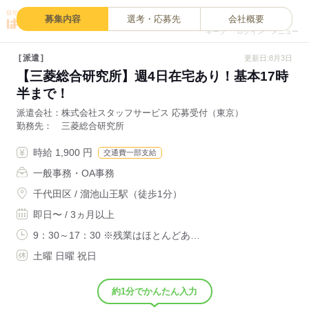
0
募集内容
選考・応募先
会社概要
キープ
ログイン
メニュー
派遣
更新日:8月3日
【三菱総合研究所】週4日在宅あり！基本17時
半まで！
派遣会社
株式会社スタッフサービス 応募受付（東京）
勤務先
三菱総合研究所
時給 1,900 円
交通費一部支給
一般事務・OA事務
千代田区 / 溜池山王駅（徒歩1分）
即日〜 / 3ヵ月以上
9：30～17：30 ※残業はほとんどあ…
土曜 日曜 祝日
約1分でかんたん入力