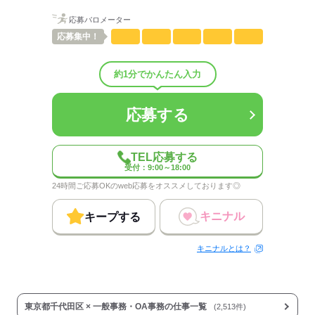
配属先部署：
応募バロメーター
資料作成などをおこなう部署
応募
集中！
人数
16人
男女比
（男9：女1）
平均年齢
35歳
約1分でかんたん入力
概要：
業界
IT・通信関連
応募する
応募する
TEL応募する
受付：9:00～18:00
24時間ご応募OKのweb応募をオススメしております◎
キニナル
キープする
キニナルとは？
東京都千代田区 × 一般事務・OA事務の仕事一覧
(2,513件)