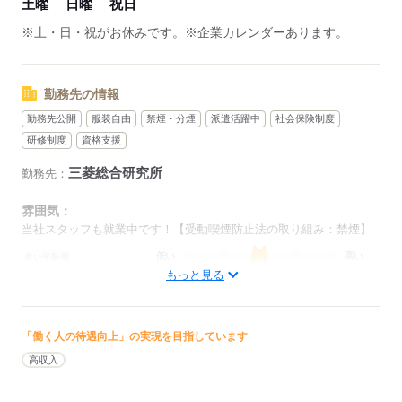
土曜
日曜
祝日
※土・日・祝がお休みです。※企業カレンダーあります。
勤務先の情報
勤務先公開
服装自由
禁煙・分煙
派遣活躍中
社会保険制度
研修制度
資格支援
三菱総合研究所
勤務先：
雰囲気：
当社スタッフも就業中です！【受動喫煙防止法の取り組み：禁煙】
低い
高い
多い年齢層
もっと見る
男性
女性
男女の割合
「働く人の待遇向上」の実現を目指しています
ひとりで
みんなで
仕事の仕方
高収入
しずか
にぎやか
職場の様子