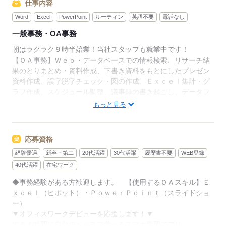
仕事内容
Word
Excel
PowerPoint
ルーティン
英語不要
電話なし
一般事務・OA事務
朝はラクラク９時半始業！当社スタッフも就業中です！
【ＯＡ事務】Ｗｅｂ・データベースでの情報検索、リサーチ結
果のとりまとめ・資料作成、下書き資料をもとにしたプレゼン
資料作成、誤字脱字チェック・図の作成、Ｅｘｃｅｌ集計・グ
ラフ作成、スケジュール調整、議事録の書き起こし、データフ
ォルダ格納など。 ※週４日在宅勤務あり。詳しくはお問い合
もっと見る
わせください。
▼こちらのお仕事のほかにも
電話なしのコツコツ系データ入力や英語を使う事務、
応募資格
大学やコールセンターなどのお仕事も扱っています。
経験優遇
新卒・第二
20代活躍
30代活躍
履歴書不要
WEB登録
在宅のお仕事があるエリアも☆
9月・10月スタートもご相談ください♪
40代活躍
在宅ワーク
◆事務経験がある方歓迎します。 【使用するＯＡスキル】Ｅ
ｘｃｅｌ（ピボット）・ＰｏｗｅｒＰｏｉｎｔ（スライドショ
応募する
ー）
▼オフィスワークデビューを応援します！▼
すきま時間に自分のペースで学べるスマホ学習アプリ