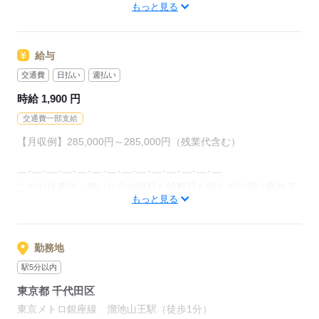
もっと見る
「ぽけっと」など未経験の方を支えるサポートが充実◎
応募する
給与
交通費
日払い
週払い
時給 1,900 円
交通費一部支給
【月収例】285,000円～285,000円（残業代含む）
―･―･―･―･―･―･―･―･―･―･―･―･―･―
このお仕事は、働いた分の給料を給料日を待たずに受け取れる
もっと見る
『速払いサービス』を利用できます（利用規定あり）
応募する
勤務地
駅5分以内
東京都 千代田区
東京メトロ銀座線 溜池山王駅（徒歩1分）