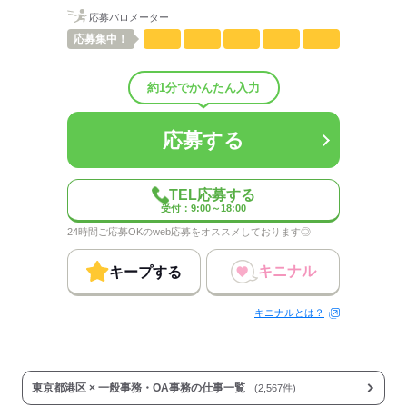
概要：
応募バロメーター
業界
その他
応募
集中！
応募する
約1分でかんたん入力
応募する
TEL応募する
受付：9:00～18:00
24時間ご応募OKのweb応募をオススメしております◎
キニナル
キープする
キニナルとは？
東京都港区 × 一般事務・OA事務の仕事一覧
(2,567件)