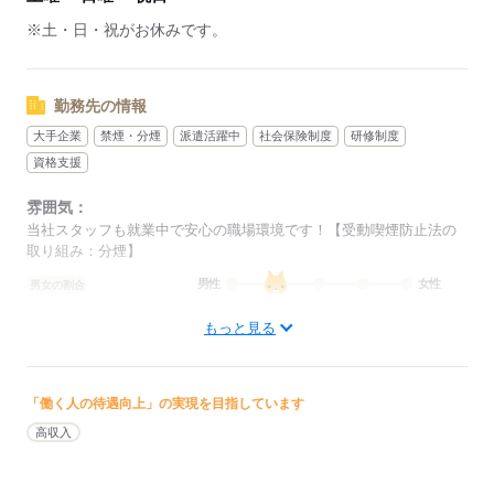
※土・日・祝がお休みです。
勤務先の情報
大手企業
禁煙・分煙
派遣活躍中
社会保険制度
研修制度
資格支援
雰囲気：
当社スタッフも就業中で安心の職場環境です！【受動喫煙防止法の
取り組み：分煙】
男性
女性
男女の割合
もっと見る
ひとりで
みんなで
仕事の仕方
しずか
にぎやか
職場の様子
「働く人の待遇向上」の実現を目指しています
配属先部署：
高収入
データ抽出などをおこなう部署
人数
4人
男女比
（男7：女3）