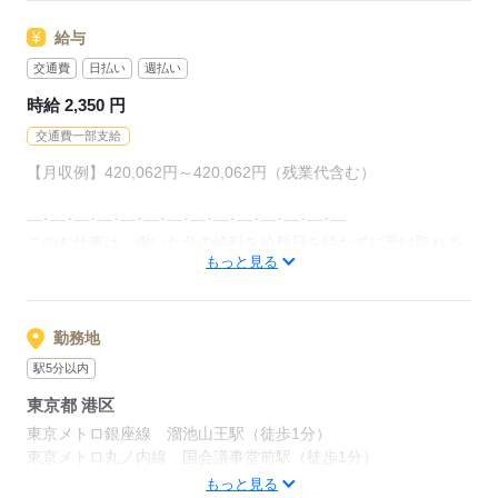
応募する
給与
交通費
日払い
週払い
時給 2,350 円
交通費一部支給
【月収例】420,062円～420,062円（残業代含む）
―･―･―･―･―･―･―･―･―･―･―･―･―･―
このお仕事は、働いた分の給料を給料日を待たずに受け取れる
もっと見る
『速払いサービス』を利用できます（利用規定あり）
応募する
勤務地
駅5分以内
東京都 港区
東京メトロ銀座線 溜池山王駅（徒歩1分）
東京メトロ丸ノ内線 国会議事堂前駅（徒歩1分）
東京都港区
もっと見る