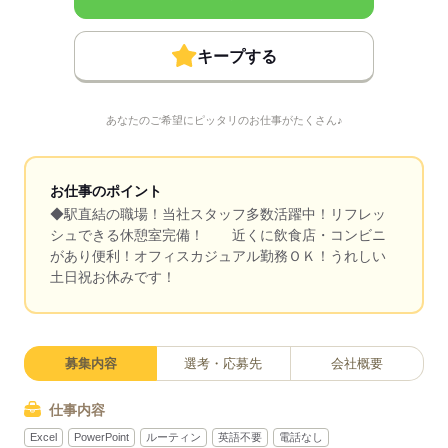
キープする
あなたのご希望にピッタリのお仕事がたくさん♪
お仕事のポイント
◆駅直結の職場！当社スタッフ多数活躍中！リフレッ
シュできる休憩室完備！ 近くに飲食店・コンビニ
があり便利！オフィスカジュアル勤務ＯＫ！うれしい
土日祝お休みです！
募集内容
選考・応募先
会社概要
仕事内容
Excel
PowerPoint
ルーティン
英語不要
電話なし