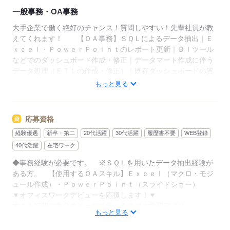
一般事務・OA事務
大手企業で働く絶好のチャンス！質問しやすい！先輩社員が教
えてくれます！ 【ＯＡ事務】ＳＱＬによるデータ抽出｜Ｅ
ｘｃｅｌ・ＰｏｗｅｒＰｏｉｎｔのレポート更新｜ＢＩツール
などでのダッシュボード作成・修正｜データマート作成に伴う
データ処理（ＥＴＬの作成・修正）｜既存ダッシュボードの質
問対応など。 ※完全在宅も相談可能。詳しくはお問い合わせ
もっと見る
ください。
▼こちらのお仕事のほかにも
電話なしのコツコツ系データ入力や英語を使う事務、
応募資格
大学やコールセンターなどのお仕事も扱っています。
経験優遇
新卒・第二
20代活躍
30代活躍
履歴書不要
WEB登録
在宅のお仕事があるエリアも☆
9月・10月スタートもご相談ください♪
40代活躍
在宅ワーク
◆事務経験が必要です。 ※ＳＱＬを用いたデータ抽出経験が
ある方。 【使用するＯＡスキル】Ｅｘｃｅｌ（マクロ・モジ
応募する
ュール作成）・ＰｏｗｅｒＰｏｉｎｔ（スライドショー）
▼オフィスワークデビューを応援します！▼
すきま時間に自分のペースで学べるスマホ学習アプリ
もっと見る
「ぽけっと」など未経験の方を支えるサポートが充実◎