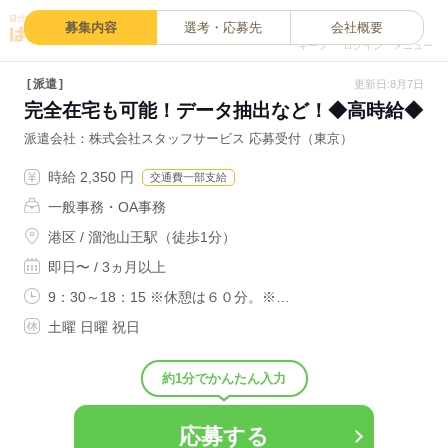
0
募集内容
選考・応募先
会社概要
キープ
ログイン
メニュー
派遣
更新日:8月7日
完全在宅も可能！データ抽出など！◆高時給◆
派遣会社
株式会社スタッフサービス 応募受付（東京）
時給 2,350 円
交通費一部支給
一般事務・OA事務
港区 / 溜池山王駅（徒歩1分）
即日〜 / 3ヵ月以上
9：30～18：15 ※休憩は６０分。※…
土曜 日曜 祝日
約1分でかんたん入力
応募する