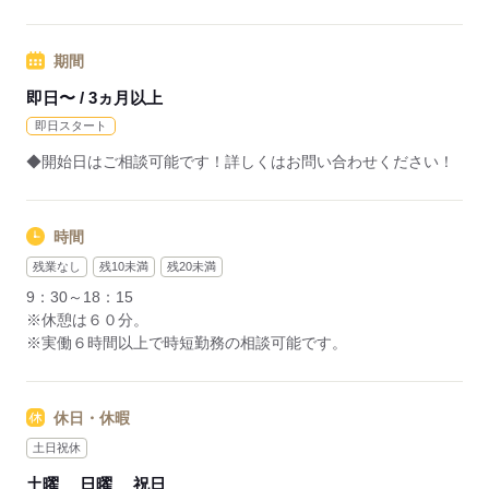
―･―･―･―･―･―･―･―･―･―･―･―･―･―
データ入力などの人気お仕事も多数あり♪
期間
パートからの収入アップも実績多数！
主婦（夫）の方のオフィスワークデビューを応援◎
即日〜 / 3ヵ月以上
即日スタート
応募する
◆開始日はご相談可能です！詳しくはお問い合わせください！
時間
残業なし
残10未満
残20未満
9：30～18：15
※休憩は６０分。
※実働６時間以上で時短勤務の相談可能です。
休日・休暇
土日祝休
土曜
日曜
祝日