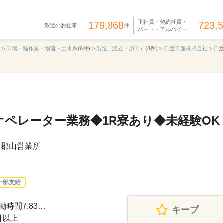
正社員・契約社員・
179,868
723,
派遣のお仕事：
件
パート・アルバイト：
 >
工場・軽作業・物流・土木系
(6件) >
製造（組立・加工）
(3件) >
日総工産株式会社
>
日総
ペレーター業務◆1R寮あり◆未経験OK
 郡山営業所
一部支給
働時間7.83…
キープ
日以上