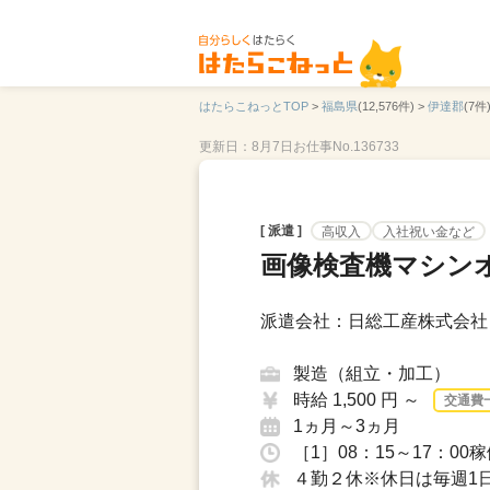
はたらこねっとTOP
>
福島県
(12,576件) >
伊達郡
(7件)
更新日：8月7日
お仕事No.136733
[ 派遣 ]
高収入
入社祝い金など
画像検査機マシンオ
派遣会社：日総工産株式会社
製造（組立・加工）
時給 1,500 円 ～
交通費
1ヵ月～3ヵ月
［1］08：15～17：00稼
４勤２休※休日は毎週1