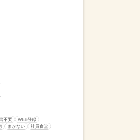
書不要
WEB登録
宅
まかない
社員食堂