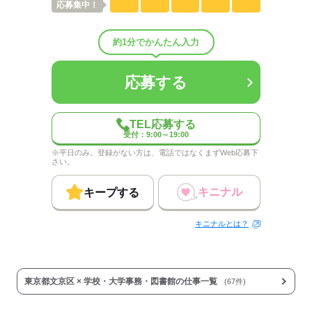
応募
集中！
しずか
にぎやか
職場の様子
配属先部署：
人数
8人
約1分でかんたん入力
男女比
（男0：女1）
平均年齢
45歳
概要：
応募する
業界
その他
事業内容
教育関連
TEL応募する
受付：9:00～19:00
応募する
※平日のみ。登録がない方は、電話ではなくまずWeb応募下
さい。
キニナル
キープする
キニナルとは？
東京都文京区 × 学校・大学事務・図書館の仕事一覧
(67件)