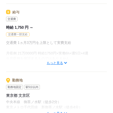
オフィス未経験でもチャレンジできる
給与
お仕事が他にもたくさん♪
就業前にも、オンラインでの研修など
交通費
サポート体制も整えていますので
時給 1,750 円 ～
安心してご応募ください◎
交通費一部支給
交通費 1ヵ月3万円を上限として実費支給
応募する
月収例 21万0000円 時給1750円×実働6h×週5日×4週
※月収例を保証するものではありません。
もっと見る
ha_rs_001
勤務地
応募する
勤務地固定
駅5分以内
東京都 文京区
中央本線 御茶ノ水駅（徒歩2分）
東京メトロ千代田線 新御茶ノ水駅（徒歩4分）
中央本線 御茶ノ水 徒歩2分