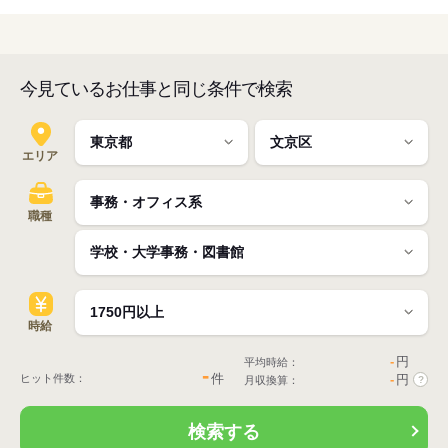
今見ているお仕事と同じ条件で検索
エリア
職種
時給
-
円
平均時給：
-
件
ヒット件数：
-
円
月収換算：
?
検索する