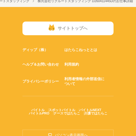
ートスタッフィング
株式会社リクルートスタッフィング D260411445Dのお仕事詳細
サイトトップへ
ディップ（株）
はたらこねっととは
ヘルプ＆お問い合わせ
利用規約
利用者情報の外部送信に
プライバシーポリシー
ついて
バイトル
スポットバイトル
バイトルNEXT
バイトルPRO
ナースではたらこ
介護ではたらこ
パソコン表示画面へ