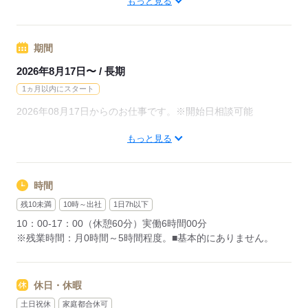
もっと見る
応募する
期間
2026年8月17日〜 / 長期
1ヵ月以内にスタート
2026年08月17日からのお仕事です。※開始日相談可能
もっと見る
▼こちらのお仕事以外にも...▼
・大手企業でのお仕事
・人気の在宅や大学事務のお仕事 など
たくさんのお仕事の中からあなたのご希望に合わせて選べます♪
時間
09月、10月スタートのご希望の方も
残10未満
10時～出社
1日7h以下
まずはお気軽にご相談ください☆
10：00-17：00（休憩60分）実働6時間00分
※残業時間：月0時間～5時間程度。■基本的にありません。
応募する
休日・休暇
土日祝休
家庭都合休可