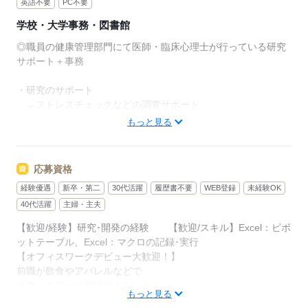
英語不要
PC不要
学校・大学事務・図書館
◎職員の健康管理部門にて医師・臨床心理士が行っている研究
サポート＋事務
・研究のサポート
→ストレスチェックなどの調査サポート
→調査データ取りまとめ、集計・分析
もっと見る
→資料作成
・窓口業務
応募資格
・電話・メール対応
経験優遇
新卒・第二
30代活躍
履歴書不要
WEB登録
未経験OK
・健康診断時のサポート
・その他、保健室内の整理などの庶務業務
40代活躍
主婦・主夫
【歓迎/経験】研究･開発の経験 【歓迎/スキル】Excel：ピボ
★メンタルヘルス分野での研究のご経験がある方を対象とした
ットテーブル、Excel：マクロの記録･実行
お仕事です
【オフィスワークデビュー大歓迎！】
前職が飲食やアパレルなどで
オフィスワーク初挑戦！という
応募する
もっと見る
先輩方も多くいらっしゃいます！