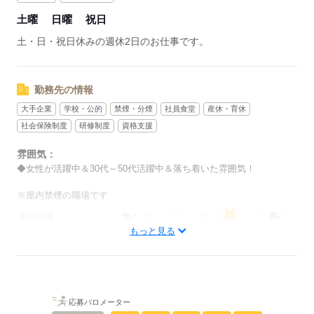
土曜
日曜
祝日
土・日・祝日休みの週休2日のお仕事です。
勤務先の情報
大手企業
学校・公的
禁煙・分煙
社員食堂
産休・育休
社会保険制度
研修制度
資格支援
雰囲気：
◆女性が活躍中＆30代～50代活躍中＆落ち着いた雰囲気！
※屋内禁煙の職場です
低い
高い
多い年齢層
もっと見る
男性
女性
男女の割合
ひとりで
みんなで
仕事の仕方
応募バロメーター