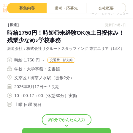
0
募集内容
選考・応募先
会社概要
キープ
ログイン
メニュー
派遣
更新日:8月7日
時給1750円！時短◎未経験OK◎土日祝休み！
残業少なめ♪学校事務
派遣会社
株式会社リクルートスタッフィング 東京エリア（18区）
時給 1,750 円 ～
交通費一部支給
学校・大学事務・図書館
文京区 / 御茶ノ水駅（徒歩2分）
2026年8月17日〜 / 長期
10：00-17：00（休憩60分）実働…
土曜 日曜 祝日
約1分でかんたん入力