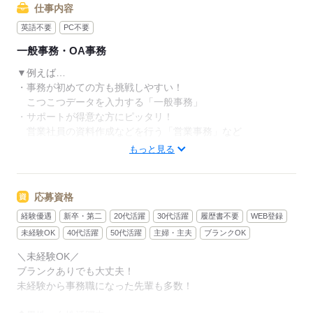
仕事内容
英語不要
PC不要
一般事務・OA事務
▼例えば…
・事務が初めての方も挑戦しやすい！
こつこつデータを入力する「一般事務」
・サポートが得意な方にピッタリ！
営業社員の資料作成などを行う「営業事務」など
もっと見る
「残業少なめ」「在宅」などの希望も相談OK！
リクルートグループならではの
豊富な案件の中からご紹介します。
応募資格
経験優遇
新卒・第二
20代活躍
30代活躍
履歴書不要
WEB登録
「子育てが落ち着いたので
未経験OK
40代活躍
50代活躍
主婦・主夫
ブランクOK
久しぶりに仕事を始めたい」
＼未経験OK／
「経験がないけど、事務で働きたい」
ブランクありでも大丈夫！
未経験から事務職になった先輩も多数！
そんなご希望を、ぜひ聞かせてくださいね。
たくさんの案件の中から、