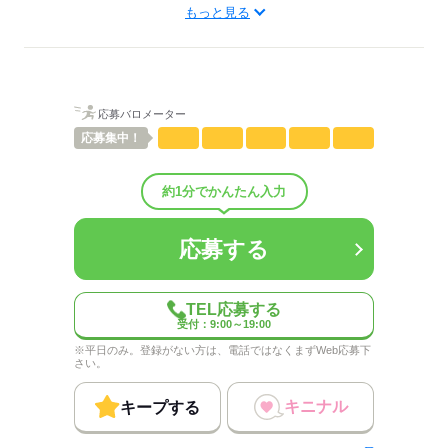
専任担当があなたをフォロー。
もっと見る
大手企業から、少人数の会社など
お気軽にご相談くださいね。
あなたの希望に合ったお仕事を紹介いたしますので
ご希望をお聞かせください。
不安や悩みを解消できるよう
男性
女性
男女の割合
サポート体制はバッチリです！
応募バロメーター
未経験から事務で活躍している先輩も
応募
集中！
ひとりで
みんなで
仕事の仕方
たくさんいますよ！
しずか
にぎやか
職場の様子
約1分でかんたん入力
配属先部署：
応募する
男女比
（男5：女5）
概要：
応募する
業界
その他
TEL応募する
応募する
受付：9:00～19:00
※平日のみ。登録がない方は、電話ではなくまずWeb応募下
さい。
キニナル
キープする