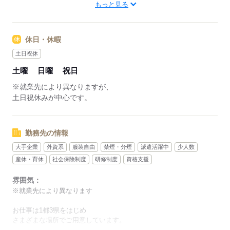
もっと見る
「残業なし」「時短勤務OK」「朝10時出社」など
ライフスタイルに合わせて
お仕事を選ぶことが可能です！
休日・休暇
40代50代でも活躍できる理由は…
土日祝休
▽同世代がいる職場を紹介できる！
土曜
日曜
祝日
￣￣￣￣￣￣￣￣￣￣￣￣￣￣￣￣
40代や50代で事務を目指した先輩が
※就業先により異なりますが、
働いている職場など
土日祝休みが中心です。
あなたが働きやすいお仕事をご紹介します。
▽パソコンは最近あまり触ってなくてもOK！
勤務先の情報
￣￣￣￣￣￣￣￣￣￣￣￣￣￣￣￣￣￣￣￣
大手企業
外資系
服装自由
禁煙・分煙
派遣活躍中
少人数
数年ぶりにパソコンを触る…。
そんな方には無料で学べる
産休・育休
社会保険制度
研修制度
資格支援
『e-ラーニング』をご用意。
雰囲気：
来社不要のオンラインセミナーなどもあります！
※就業先により異なります
▽お仕事開始後も、一人で悩まなくて大丈夫！
お仕事は1都3県をはじめ
￣￣￣￣￣￣￣￣￣￣￣￣￣￣￣￣￣￣￣￣￣
さまざまな場所でご用意しています。
お仕事を始めてからも