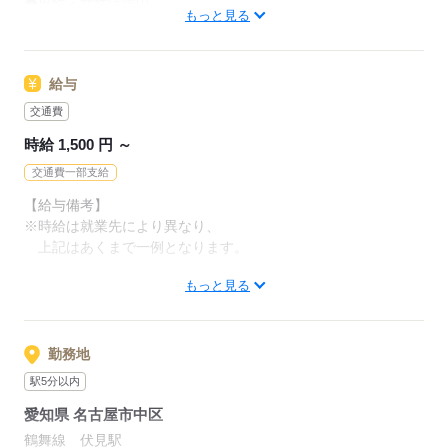
◆男性・女性活躍中
あなたに合ったお仕事をご紹介します。
もっと見る
【こんな人にピッタリ】
リクルートスタッフィングなら
・未経験から事務にチャレンジしたい
オフィスワーク未経験から
給与
・ブランクがあるので
事務デビューできますよ！
手厚くサポートしてもらいたい
交通費
・新しいチャレンジをしてみたい
時給 1,500 円 ～
応募する
【PCスキルに自信がない方へ】
交通費一部支給
無料の研修制度や資格取得サポートがあるので
【給与備考】
これから一緒に学んでいきましょう！
※時給は就業先により異なり、
上記はあくまで一例となります。
※高校生の方は、ご登録いただけません。
もっと見る
【交通費備考】
※1ヵ月3万円を上限として実費支給
応募する
勤務地
「現在よりも稼ぎたいから最低●●円以上がいい」
駅5分以内
「多少給与が低くても残業なしがいい」など
愛知県 名古屋市中区
希望に応じてお仕事を紹介します。
鶴舞線 伏見駅