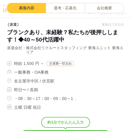
0
募集内容
選考・応募先
会社概要
キープ
ログイン
メニュー
派遣
更新日:7月31日
ブランクあり、未経験？私たちが後押ししま
す！◆40～50代活躍中
派遣会社
株式会社リクルートスタッフィング 東海ユニット 東海エ
リア
時給 1,500 円 ～
交通費一部支給
一般事務・OA事務
名古屋市中区 / 伏見駅
即日〜 / 長期
・08：30～17：00・09：00～1…
土曜 日曜 祝日
約1分でかんたん入力