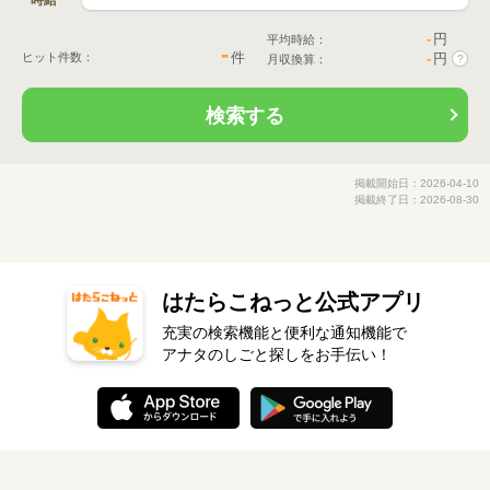
時給
-
円
平均時給：
-
件
ヒット件数：
-
円
月収換算：
?
検索する
掲載開始日：2026-04-10
掲載終了日：2026-08-30
はたらこねっと公式アプリ
充実の検索機能と便利な通知機能で
アナタのしごと探しをお手伝い！