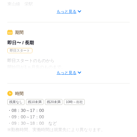
東山線 栄駅
応募する
桜通線 丸の内駅
もっと見る
※勤務地は一例となります
期間
応募する
即日〜 / 長期
即日スタート
即日スタートのものから
開始日が1ヵ月先のものまで。
もっと見る
ご希望のタイミングで就業開始できます。
※期間限定のお仕事もありますので
ご希望の方はご相談ください！
時間
残業なし
残10未満
残20未満
10時～出社
・08：30～17：00
応募する
・09：00～17：00
・09：30～18：00 など
※勤務時間、実働時間は就業先により異なります。