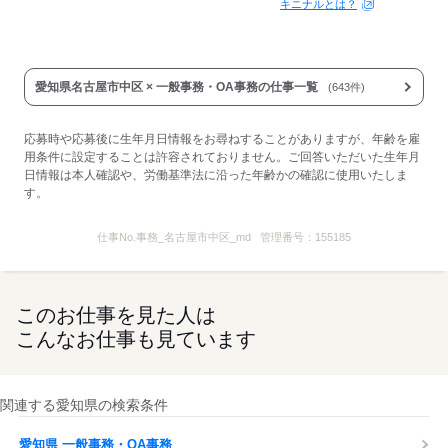
キニナルとは？
愛知県名古屋市中区 × 一般事務・OA事務の仕事一覧
(643件)
応募時や応募後に生年月日情報をお尋ねすることがありますが、年齢を雇
用条件に設定することは許容されておりません。ご回答いただいた生年月
日情報は本人確認や、労働基準法に沿った年齢かの確認に使用いたしま
す。
仕事No.
事務_名古屋市中区_md
管理番号：
155185
このお仕事を見た人は
こんなお仕事も見ています
関連する愛知県の検索条件
愛知県 一般事務・OA事務