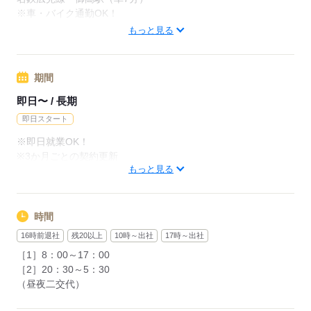
領収書をお持ちいただければ
※車・バイク通勤OK！
※各社内規定あり
面接時の交通費もお渡しします◎
※無料駐車場完備！
もっと見る
応募する
応募する
応募する
期間
即日〜 / 長期
即日スタート
※即日就業OK！
※3か月ごとの契約更新
もっと見る
応募する
時間
16時前退社
残20以上
10時～出社
17時～出社
［1］8：00～17：00
［2］20：30～5：30
（昼夜二交代）