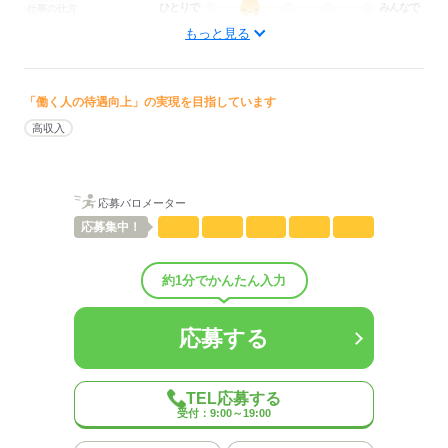
ひとりで
みんなで
仕事の仕方
もっと見る
しずか
にぎやか
職場の様子
配属先部署：
自動車部品の組付け
「働く人の待遇向上」の実現を目指しています
概要：
高収入
業界
メーカー関連
応募する
応募バロメーター
応募
集中！
約1分でかんたん入力
応募する
TEL応募する
受付：9:00～19:00