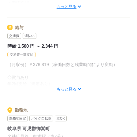
・資格不問
台車などの道具を利用して
もっと見る
運ぶのでそこまで重くありません◎
スグにでも働きたい方歓迎！
勤務開始日の相談お気軽にどうぞ！！
また、2交替制勤務と残業時間で
給与
しっかり稼ぐことができます★彡
【福利厚生】
交通費
週払い
◎給与週払いOK
20代～30代の世代の方が
時給 1,500 円 ～ 2,344 円
◎雇用保険あり
多く活躍しています！
◎社会保険あり
交通費一部支給
◎交通費規定支給
分からないことがあっても
（月収例）￥376,819（稼働日数と残業時間により変動）
◎車・バイク通勤OK
先輩社員が丁寧に教えます◎
◎無料駐車場あり
◇賞与あり
◎残業手当
お仕事探し中の方や
年2回支給（規定あり）
◎休出手当
今のお仕事に悩んでいる方など
もっと見る
◎深夜手当
お気軽にご連絡ください！！
◇週払い可・日払い可（一部）
◎賞与あり（年2回）
◇給与前払い可
◎退職金制度あり
ご応募お待ちしております☆彡
※前払い手数料なし
勤務地
◎休憩室あり
※当週勤務日数×3,000円（15,000円）を上限として
◎食堂利用OK
勤務地固定
バイク自転車
車OK
勤務週の週末に前渡し可能（規定あり）
◎分煙室あり
応募する
岐阜県 可児郡御嵩町
◎教育制度充実
◇面接交通費（上限/2,000円）支給
名鉄広見線 御嵩駅（車7分）