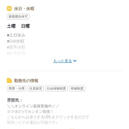
休日・休暇
家庭都合休可
土曜
日曜
■土日休み
■GW休暇
■夏季休暇
■冬季休暇
もっと見る
※職場カレンダーあり
勤務先の情報
応募する
禁煙・分煙
社員食堂
社会保険制度
研修制度
雰囲気：
＼＼オンライン面接実施中／／
スマホ1つでカンタン面接！
こちらからお送りするURLをクリックするだけで
簡単にビデオ通話が可能です♪