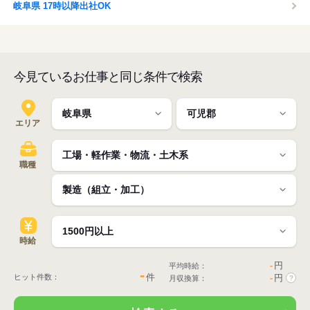
岐阜県 17時以降出社OK
今見ているお仕事と同じ条件で検索
エリア
職種
時給
-
円
平均時給：
-
件
ヒット件数：
-
円
月収換算：
?