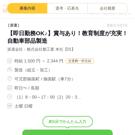
0
募集内容
選考・応募先
会社概要
キープ
ログイン
メニュー
派遣
更新日:8月7日
【即日勤務OK♪】賞与あり！教育制度が充実！
自動車部品製造
派遣会社
株式会社都工業 本社【01】
時給 1,500 円 ～ 2,344 円
交通費一部支給
製造（組立・加工）
可児郡御嵩町 / 御嵩駅（車7分）
即日〜 / 長期
［1］8：00～17：00［2］20：3…
土曜 日曜
約1分でかんたん入力