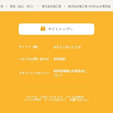
木系
製造（組立・加工）
株式会社都工業
株式会社都工業 JGSのお仕事詳細
サイトトップへ
ディップ（株）
はたらこねっととは
ヘルプ＆お問い合わせ
利用規約
利用者情報の外部送信に
プライバシーポリシー
ついて
バイトル
スポットバイトル
バイトルNEXT
バイトルPRO
ナースではたらこ
介護ではたらこ