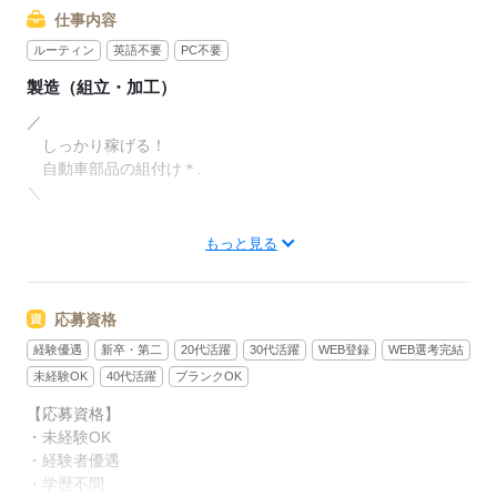
仕事内容
ルーティン
英語不要
PC不要
製造（組立・加工）
／
しっかり稼げる！
自動車部品の組付け＊.
＼
▼作業内容
もっと見る
￣￣￣￣￣￣
小型自動車用の
金属部品を組付けるお仕事！
応募資格
経験優遇
新卒・第二
20代活躍
30代活躍
WEB登録
WEB選考完結
途中まで組まれた金属部品に
複数の部品をさらに組付けます。
未経験OK
40代活躍
ブランクOK
【応募資格】
その後、次の工程に
・未経験OK
流していけば作業完了！
・経験者優遇
・学歴不問
金属部品を扱いますが