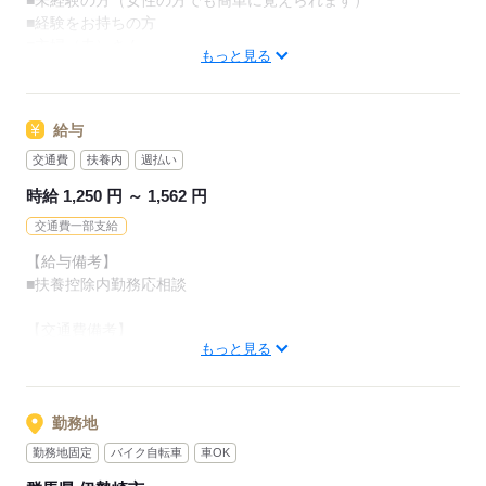
■未経験の方（女性の方でも簡単に覚えられます）
■経験をお持ちの方
■主婦（夫）さん
18歳～50代まで幅広く活躍しています！！
もっと見る
■フリーターさん
未経験の方でも大丈夫！
■外国籍の方（日本語ネイティブレベル）
検査経験ある方歓迎します！！
分からないところは気軽に聞けちゃいますので、
給与
ブランクある方も安心してスタートすることが出来ますよ。
応募する
交通費
扶養内
週払い
この機会にぜひチャレンジしてみませんか？
時給 1,250 円 ～ 1,562 円
交通費一部支給
応募する
【給与備考】
■扶養控除内勤務応相談
【交通費備考】
もっと見る
ご自宅から職場まで（社内規定により計算）
給与前払い制度あり！！（規定あり）
勤務地
応募する
勤務地固定
バイク自転車
車OK