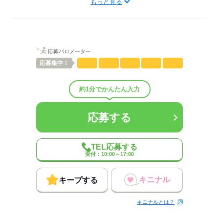
もっと見る
男性
女性
男女の割合
ひとりで
みんなで
仕事の仕方
応募バロメーター
応募
集中！
しずか
にぎやか
職場の様子
配属先部署：
組立・検査のお仕事です。
約1分でかんたん入力
男女比
（男2：女8）
平均年齢
45歳
応募する
概要：
業界
メーカー関連
TEL応募する
受付：10:00～17:00
応募する
キニナル
キープする
キニナルとは？