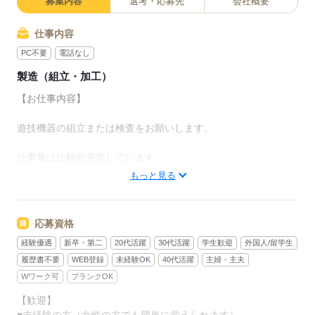
募集内容
選考・応募先
会社概要
仕事内容
PC不要
電話なし
製造（組立・加工）
【お仕事内容】
遊技機器の組立または検査をお願いします。
仕事量は比較的安定しています
もっと見る
ドライバーを使用した組立や、コネクターを付けたり、
インシュロックを使用して配線をまとめたりと、様々なお仕事
応募資格
があります。
経験優遇
新卒・第二
20代活躍
30代活躍
学生歓迎
外国人/留学生
検査は、主に、ビスの本数や動作確認をお願いします。
履歴書不要
WEB登録
未経験OK
40代活躍
主婦・主夫
Wワーク可
ブランクOK
組立前のプラスチック部品の検査をお願いする場合もございま
【歓迎】
す。