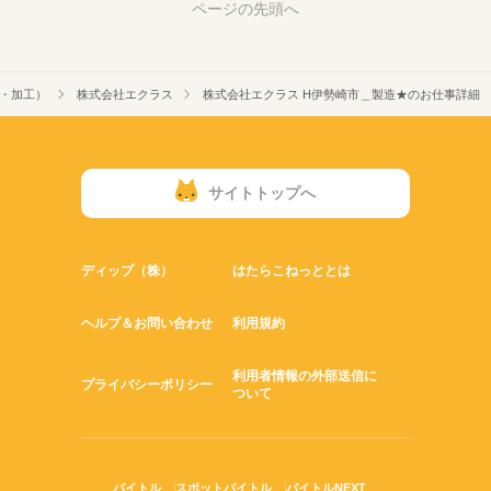
ページの先頭へ
・加工）
株式会社エクラス
株式会社エクラス H伊勢崎市＿製造★のお仕事詳細
サイトトップへ
ディップ（株）
はたらこねっととは
ヘルプ＆お問い合わせ
利用規約
利用者情報の外部送信に
プライバシーポリシー
ついて
バイトル
スポットバイトル
バイトルNEXT