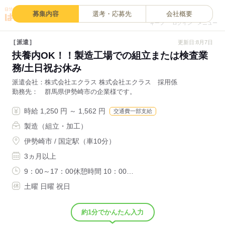
0
募集内容
選考・応募先
会社概要
キープ
ログイン
メニュー
派遣
更新日:8月7日
扶養内OK！！製造工場での組立または検査業
務/土日祝お休み
派遣会社
株式会社エクラス 株式会社エクラス 採用係
勤務先
群馬県伊勢崎市の企業様です。
時給 1,250 円 ～ 1,562 円
交通費一部支給
製造（組立・加工）
伊勢崎市 / 国定駅（車10分）
3ヵ月以上
9：00～17：00休憩時間 10：00…
土曜 日曜 祝日
約1分でかんたん入力