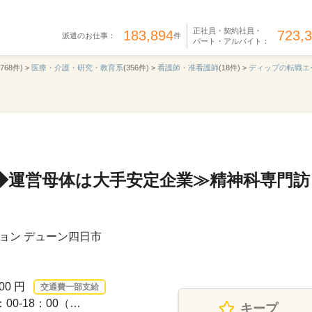
正社員・契約社員・
183,894
723,
派遣のお仕事：
件
パート・アルバイト：
,768件) >
医療・介護・研究・教育系
(356件) >
看護師・准看護師
(18件) >
ディップの転職エ
◆運営母体は大手安定企業≫精神科専門訪
ョン デューン四日市
00 円
交通費一部支給
00-18：00（…
キープ