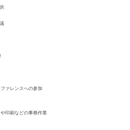
供
議
！
ンファレンスへの参加
しや印刷などの事務作業