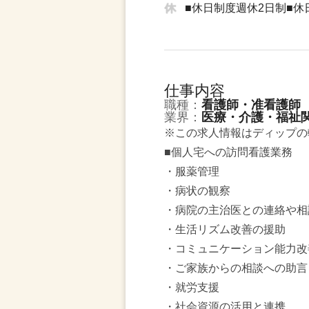
■休日制度週休2日制■
仕事内容
職種：
看護師・准看護師
業界：
医療・介護・福祉
※この求人情報はディップの
■個人宅への訪問看護業務
・服薬管理
・病状の観察
・病院の主治医との連絡や相
・生活リズム改善の援助
・コミュニケーション能力改
・ご家族からの相談への助言
・就労支援
・社会資源の活用と連携