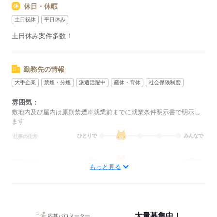
休日・休暇
その際は、ご希望に沿う他のお仕事を並行してご案内致しま
す。
土日祝休
平日休み
土日休み案件多数！
応募する
勤務先の情報
大手企業
禁煙・分煙
派遣活躍中
産休・育休
社会保険制度
雰囲気：
敷地内及び屋内は原則禁煙※就業前までに就業条件明示書で明示し
ます
ひとりで
みんなで
仕事の仕方
しずか
にぎやか
職場の様子
もっと見る
概要：
業界
その他
事業内容
大手企業から地元のアットホームな企業まで多数◎ま
た、仕事の仕方は大人数で協力しながら進めるものから少人数でも
くもく行うものまでございます。「どんな場所で働きたいか」「ど
大量募集中！
んな風に働きたいか」の希望に合わせてお仕事紹介可能です！
応募バロメーター