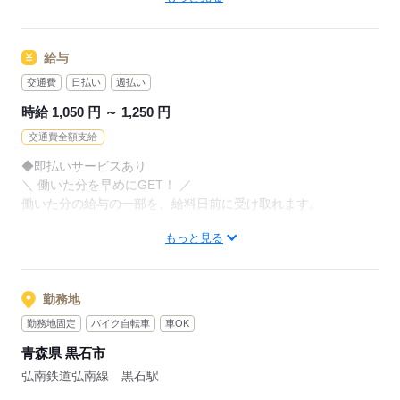
お持ちの免許・資格を活かした
お仕事を紹介いたします！
アナタの希望に合ったお仕事を
お探しします！
給与
20代～50代と幅広い年齢の方が、
様々な職場で活躍中です！
交通費
日払い
週払い
「自宅の近く」「座り作業」など
※お仕事の掛け持ち（Wワーク）不可
なんでもご相談ください。
時給 1,050 円 ～ 1,250 円
交通費全額支給
まずはお気軽にご応募ください。
応募する
◆即払いサービスあり
＼ 働いた分を早めにGET！ ／
応募する
働いた分の給与の一部を、給料日前に受け取れます。
もっと見る
スマホでカンタン申請！
給料日前にお金が必要な時や、急な出費がある時も安心です。
※最短5日後から受け取り可能
勤務地
※給与は原則【月末締め／翌月25日払い】
勤務地固定
バイク自転車
車OK
※当社規定あり
青森県 黒石市
◆深夜手当アリ
弘南鉄道弘南線 黒石駅
22時～翌5時に働いた場合は時給25％UP