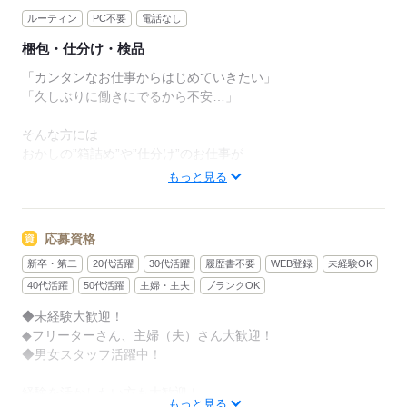
ルーティン
PC不要
電話なし
梱包・仕分け・検品
「カンタンなお仕事からはじめていきたい」
「久しぶりに働きにでるから不安…」
そんな方には
おかしの”箱詰め”や”仕分け”のお仕事が
オススメです！
もっと見る
軽いものをメインに扱うので
体への負担は少なめ。
応募資格
新卒・第二
20代活躍
30代活躍
履歴書不要
WEB登録
未経験OK
作業は同じことを繰り返し行うので
未経験からでもすぐにできるようになりますよ。
40代活躍
50代活躍
主婦・主夫
ブランクOK
◆未経験大歓迎！
＜その他にも…＞
◆フリーターさん、主婦（夫）さん大歓迎！
●商品の検品・チェック
◆男女スタッフ活躍中！
●梱包・ピッキング
●食品の盛り付け・トッピング
経験を活かしたい方も大歓迎！
●部品の組み立て・加工 など
もっと見る