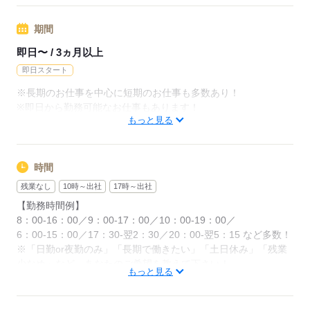
◆残業代支給
期間
勤務時間が8hを超えている場合は時給25％UP
即日〜 / 3ヵ月以上
※試用期間ナシ
即日スタート
※長期のお仕事を中心に短期のお仕事も多数あり！
応募する
※即日から勤務可能なお仕事もあります！
もっと見る
応募する
時間
残業なし
10時～出社
17時～出社
【勤務時間例】
8：00-16：00／9：00-17：00／10：00-19：00／
6：00-15：00／17：30-翌2：30／20：00-翌5：15 など多数！
※「日勤or夜勤のみ」「長期で働きたい」「土日休み」「残業
少なめ」など、あなたのご希望を教えて下さい！
もっと見る
※ご応募のタイミングによっては、ご希望のお仕事が定員に達
している場合があります。