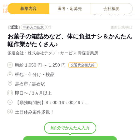
0
募集内容
選考・応募先
会社概要
キープ
ログイン
メニュー
派遣
?
更新日:8月6日
年齢入力任意
お菓子の箱詰めなど、体に負担ナシ＆かんたん
軽作業がたくさん♪
派遣会社
株式会社テクノ・サービス 青森営業所
時給 1,050 円 ～ 1,250 円
交通費全額支給
梱包・仕分け・検品
黒石市 / 黒石駅
即日〜 / 3ヵ月以上
【勤務時間例】8：00-16：00／9：…
土日休み案件多数！
約1分でかんたん入力