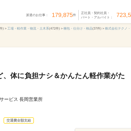
正社員・契約社員・
179,875
723,
派遣のお仕事：
件
パート・アルバイト：
件) >
工場・軽作業・物流・土木系
(472件) >
梱包・仕分け・検品
(37件) >
株式会社テクノ・
ど、体に負担ナシ＆かんたん軽作業がた
サービス 長岡営業所
交通費全額支給