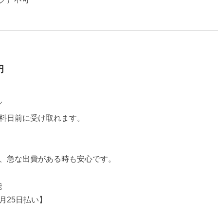
円
／
料日前に受け取れます。
、急な出費がある時も安心です。
能
月25日払い】