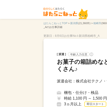
はたらこねっとTOP
>
新潟県
(21,360件) >
柏崎市
(960
_Aのお仕事詳細
更新日：8月6日
お仕事No.t-新潟県柏崎市_A
[ 派遣 ]
年齢入力任意
?
お菓子の箱詰めな
くさん♪
派遣会社：株式会社テクノ・
梱包・仕分け・検品
時給 1,100 円 ～ 1,500 円
3ヵ月以上
即日スタート