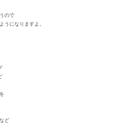
うので
ようになりますよ。
グ
ど
を
など