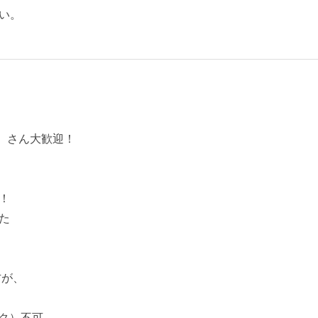
い。
）さん大歓迎！
！
た
方が、
ク）不可