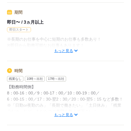
◆残業代支給
期間
勤務時間が8hを超えている場合は時給25％UP
即日〜 / 3ヵ月以上
※試用期間ナシ
即日スタート
※長期のお仕事を中心に短期のお仕事も多数あり！
応募する
※即日から勤務可能なお仕事もあります！
もっと見る
応募する
時間
残業なし
10時～出社
17時～出社
【勤務時間例】
8：00-16：00／9：00-17：00／10：00-19：00／
6：00-15：00／17：30-翌2：30／20：00-翌5：15 など多数！
※「日勤or夜勤のみ」「長期で働きたい」「土日休み」「残業
少なめ」など、あなたのご希望を教えて下さい！
もっと見る
※ご応募のタイミングによっては、ご希望のお仕事が定員に達
している場合があります。