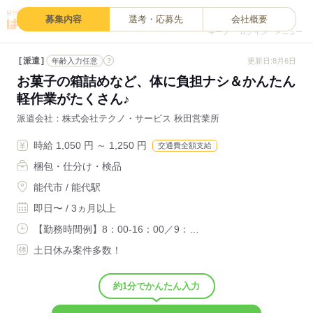
0
募集内容
選考・応募先
会社概要
キープ
ログイン
メニュー
派遣
?
更新日:8月6日
年齢入力任意
お菓子の箱詰めなど、体に負担ナシ＆かんたん
軽作業がたくさん♪
派遣会社
株式会社テクノ・サービス 秋田営業所
時給 1,050 円 ～ 1,250 円
交通費全額支給
梱包・仕分け・検品
能代市 / 能代駅
即日〜 / 3ヵ月以上
【勤務時間例】8：00-16：00／9：…
土日休み案件多数！
約1分でかんたん入力