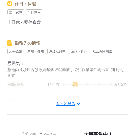
休日・休暇
その際は、ご希望に沿う他のお仕事を並行してご案内致しま
す。
土日祝休
平日休み
土日休み案件多数！
応募する
勤務先の情報
大手企業
禁煙・分煙
派遣活躍中
産休・育休
社会保険制度
雰囲気：
敷地内及び屋内は原則禁煙※就業前までに就業条件明示書で明示し
ます
ひとりで
みんなで
仕事の仕方
しずか
にぎやか
職場の様子
もっと見る
概要：
業界
その他
事業内容
大手企業から地元のアットホームな企業まで多数◎ま
た、仕事の仕方は大人数で協力しながら進めるものから少人数でも
くもく行うものまでございます。「どんな場所で働きたいか」「ど
大量募集中！
んな風に働きたいか」の希望に合わせてお仕事紹介可能です！
応募バロメーター