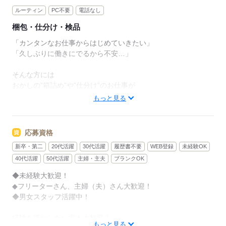
ルーティン
PC不要
電話なし
梱包・仕分け・検品
「カンタンなお仕事からはじめていきたい」
「久しぶりに働きにでるから不安…」
そんな方には
おかしの”箱詰め”や”仕分け”のお仕事が
オススメです！
もっと見る
軽いものをメインに扱うので
体への負担は少なめ。
応募資格
新卒・第二
20代活躍
30代活躍
履歴書不要
WEB登録
未経験OK
作業は同じことを繰り返し行うので
未経験からでもすぐにできるようになりますよ。
40代活躍
50代活躍
主婦・主夫
ブランクOK
◆未経験大歓迎！
＜その他にも…＞
◆フリーターさん、主婦（夫）さん大歓迎！
●商品の検品・チェック
◆男女スタッフ活躍中！
●梱包・ピッキング
●食品の盛り付け・トッピング
経験を活かしたい方も大歓迎！
●部品の組み立て・加工 など
もっと見る