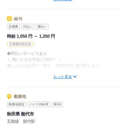
お持ちの免許・資格を活かした
お仕事を紹介いたします！
アナタの希望に合ったお仕事を
お探しします！
給与
20代～50代と幅広い年齢の方が、
様々な職場で活躍中です！
交通費
日払い
週払い
「自宅の近く」「座り作業」など
※お仕事の掛け持ち（Wワーク）不可
なんでもご相談ください。
時給 1,050 円 ～ 1,250 円
交通費全額支給
まずはお気軽にご応募ください。
応募する
◆即払いサービスあり
＼ 働いた分を早めにGET！ ／
応募する
働いた分の給与の一部を、給料日前に受け取れます。
もっと見る
スマホでカンタン申請！
給料日前にお金が必要な時や、急な出費がある時も安心です。
※最短5日後から受け取り可能
勤務地
※給与は原則【月末締め／翌月25日払い】
勤務地固定
バイク自転車
車OK
※当社規定あり
秋田県 能代市
◆深夜手当アリ
五能線 能代駅
22時～翌5時に働いた場合は時給25％UP