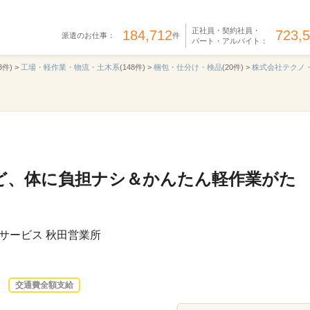
正社員・契約社員・
184,712
723,
派遣のお仕事：
件
パート・アルバイト：
3件) >
工場・軽作業・物流・土木系
(148件) >
梱包・仕分け・検品
(20件) >
株式会社テクノ
ど、体に負担ナシ＆かんたん軽作業がた
サービス 秋田営業所
交通費全額支給