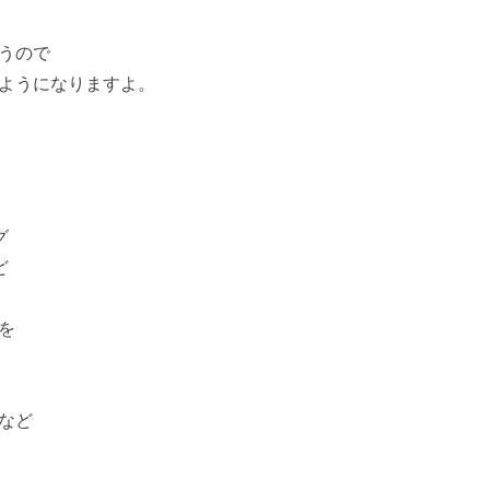
うので
ようになりますよ。
グ
ど
を
など