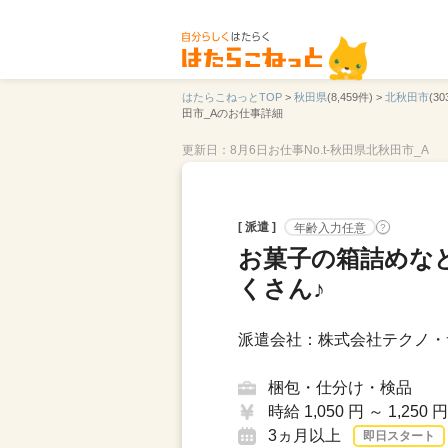
はたらこねっとTOP
>
秋田県
(8,459件) >
北秋田市
(30
田市_Aのお仕事詳細
更新日：8月6日
お仕事No.t-秋田県北秋田市_A
[ 派遣 ]
年齢入力任意
?
お菓子の箱詰めな
くさん♪
派遣会社：株式会社テクノ・
梱包・仕分け・検品
時給 1,050 円 ～ 1,250 円
3ヵ月以上
即日スタート