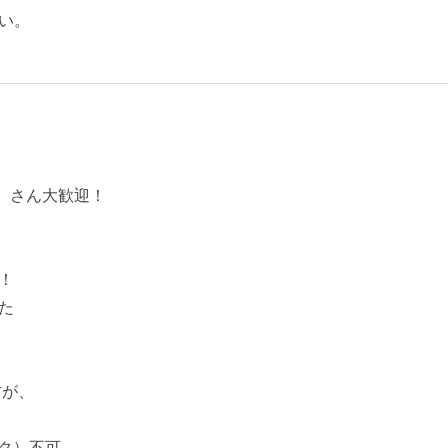
い。
）さん大歓迎！
！
た
方が、
ク）不可