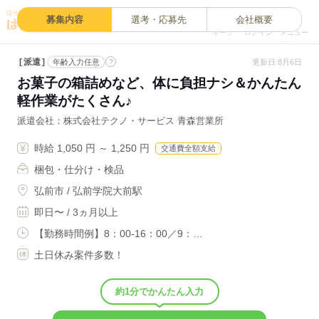
0
募集内容
選考・応募先
会社概要
キープ
ログイン
メニュー
派遣
?
更新日:8月6日
年齢入力任意
お菓子の箱詰めなど、体に負担ナシ＆かんたん
軽作業がたくさん♪
派遣会社
株式会社テクノ・サービス 青森営業所
時給 1,050 円 ～ 1,250 円
交通費全額支給
梱包・仕分け・検品
弘前市 / 弘前学院大前駅
即日〜 / 3ヵ月以上
【勤務時間例】8：00-16：00／9：…
土日休み案件多数！
約1分でかんたん入力