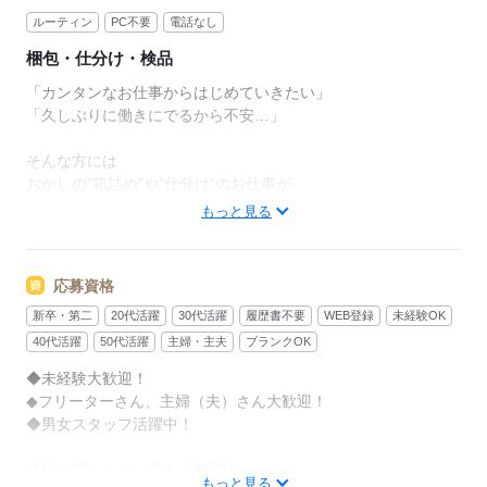
ルーティン
PC不要
電話なし
梱包・仕分け・検品
「カンタンなお仕事からはじめていきたい」
「久しぶりに働きにでるから不安…」
そんな方には
おかしの”箱詰め”や”仕分け”のお仕事が
オススメです！
もっと見る
軽いものをメインに扱うので
体への負担は少なめ。
応募資格
新卒・第二
20代活躍
30代活躍
履歴書不要
WEB登録
未経験OK
作業は同じことを繰り返し行うので
未経験からでもすぐにできるようになりますよ。
40代活躍
50代活躍
主婦・主夫
ブランクOK
◆未経験大歓迎！
＜その他にも…＞
◆フリーターさん、主婦（夫）さん大歓迎！
●商品の検品・チェック
◆男女スタッフ活躍中！
●梱包・ピッキング
●食品の盛り付け・トッピング
経験を活かしたい方も大歓迎！
●部品の組み立て・加工 など
もっと見る