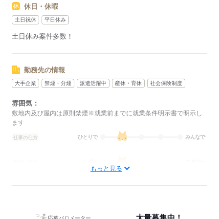
休日・休暇
その際は、ご希望に沿う他のお仕事を並行してご案内致しま
す。
土日祝休
平日休み
土日休み案件多数！
応募する
勤務先の情報
大手企業
禁煙・分煙
派遣活躍中
産休・育休
社会保険制度
雰囲気：
敷地内及び屋内は原則禁煙※就業前までに就業条件明示書で明示し
ます
ひとりで
みんなで
仕事の仕方
しずか
にぎやか
職場の様子
もっと見る
概要：
業界
その他
事業内容
大手企業から地元のアットホームな企業まで多数◎ま
た、仕事の仕方は大人数で協力しながら進めるものから少人数でも
くもく行うものまでございます。「どんな場所で働きたいか」「ど
大量募集中！
んな風に働きたいか」の希望に合わせてお仕事紹介可能です！
応募バロメーター