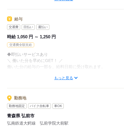
お持ちの免許・資格を活かした
お仕事を紹介いたします！
アナタの希望に合ったお仕事を
お探しします！
給与
20代～50代と幅広い年齢の方が、
様々な職場で活躍中です！
交通費
日払い
週払い
「自宅の近く」「座り作業」など
※お仕事の掛け持ち（Wワーク）不可
なんでもご相談ください。
時給 1,050 円 ～ 1,250 円
交通費全額支給
まずはお気軽にご応募ください。
応募する
◆即払いサービスあり
＼ 働いた分を早めにGET！ ／
応募する
働いた分の給与の一部を、給料日前に受け取れます。
もっと見る
スマホでカンタン申請！
給料日前にお金が必要な時や、急な出費がある時も安心です。
※最短5日後から受け取り可能
勤務地
※給与は原則【月末締め／翌月25日払い】
勤務地固定
バイク自転車
車OK
※当社規定あり
青森県 弘前市
◆深夜手当アリ
弘南鉄道大鰐線 弘前学院大前駅
22時～翌5時に働いた場合は時給25％UP