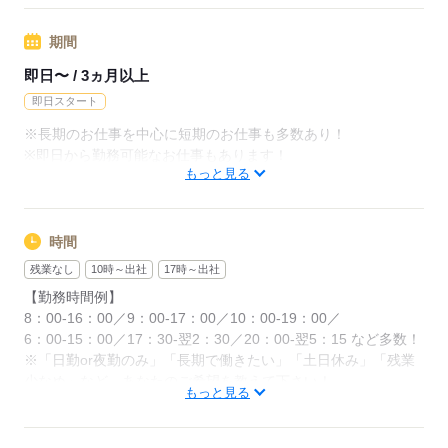
◆残業代支給
期間
勤務時間が8hを超えている場合は時給25％UP
即日〜 / 3ヵ月以上
※試用期間ナシ
即日スタート
※長期のお仕事を中心に短期のお仕事も多数あり！
応募する
※即日から勤務可能なお仕事もあります！
もっと見る
応募する
時間
残業なし
10時～出社
17時～出社
【勤務時間例】
8：00-16：00／9：00-17：00／10：00-19：00／
6：00-15：00／17：30-翌2：30／20：00-翌5：15 など多数！
※「日勤or夜勤のみ」「長期で働きたい」「土日休み」「残業
少なめ」など、あなたのご希望を教えて下さい！
もっと見る
※ご応募のタイミングによっては、ご希望のお仕事が定員に達
している場合があります。