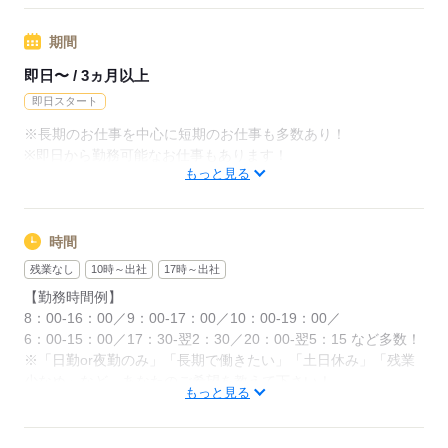
◆残業代支給
期間
勤務時間が8hを超えている場合は時給25％UP
即日〜 / 3ヵ月以上
※試用期間ナシ
即日スタート
※長期のお仕事を中心に短期のお仕事も多数あり！
応募する
※即日から勤務可能なお仕事もあります！
もっと見る
応募する
時間
残業なし
10時～出社
17時～出社
【勤務時間例】
8：00-16：00／9：00-17：00／10：00-19：00／
6：00-15：00／17：30-翌2：30／20：00-翌5：15 など多数！
※「日勤or夜勤のみ」「長期で働きたい」「土日休み」「残業
少なめ」など、あなたのご希望を教えて下さい！
もっと見る
※ご応募のタイミングによっては、ご希望のお仕事が定員に達
している場合があります。