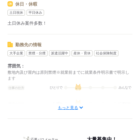
休日・休暇
その際は、ご希望に沿う他のお仕事を並行してご案内致しま
す。
土日祝休
平日休み
土日休み案件多数！
応募する
勤務先の情報
大手企業
禁煙・分煙
派遣活躍中
産休・育休
社会保険制度
雰囲気：
敷地内及び屋内は原則禁煙※就業前までに就業条件明示書で明示し
ます
ひとりで
みんなで
仕事の仕方
しずか
にぎやか
職場の様子
もっと見る
概要：
業界
その他
事業内容
大手企業から地元のアットホームな企業まで多数◎ま
た、仕事の仕方は大人数で協力しながら進めるものから少人数でも
くもく行うものまでございます。「どんな場所で働きたいか」「ど
大量募集中！
んな風に働きたいか」の希望に合わせてお仕事紹介可能です！
応募バロメーター