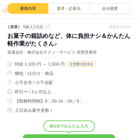
0
募集内容
選考・応募先
会社概要
キープ
ログイン
メニュー
派遣
?
更新日:8月6日
年齢入力任意
お菓子の箱詰めなど、体に負担ナシ＆かんたん
軽作業がたくさん♪
派遣会社
株式会社テクノ・サービス 長岡営業所
時給 1,100 円 ～ 1,500 円
交通費全額支給
梱包・仕分け・検品
小千谷市 / 小千谷駅
即日〜 / 3ヵ月以上
【勤務時間例】8：00-16：00／9：…
土日休み案件多数！
約1分でかんたん入力