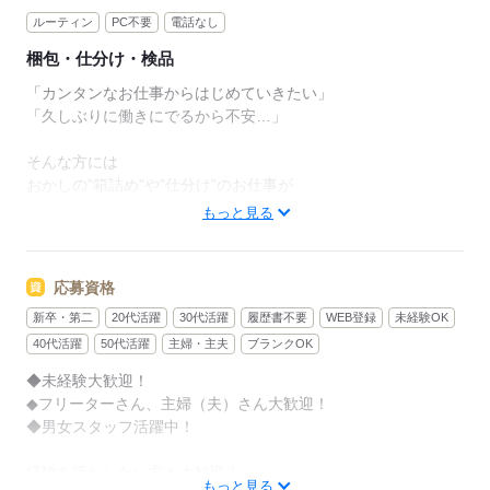
ルーティン
PC不要
電話なし
梱包・仕分け・検品
「カンタンなお仕事からはじめていきたい」
「久しぶりに働きにでるから不安…」
そんな方には
おかしの”箱詰め”や”仕分け”のお仕事が
オススメです！
もっと見る
軽いものをメインに扱うので
体への負担は少なめ。
応募資格
新卒・第二
20代活躍
30代活躍
履歴書不要
WEB登録
未経験OK
作業は同じことを繰り返し行うので
未経験からでもすぐにできるようになりますよ。
40代活躍
50代活躍
主婦・主夫
ブランクOK
◆未経験大歓迎！
＜その他にも…＞
◆フリーターさん、主婦（夫）さん大歓迎！
●商品の検品・チェック
◆男女スタッフ活躍中！
●梱包・ピッキング
●食品の盛り付け・トッピング
経験を活かしたい方も大歓迎！
●部品の組み立て・加工 など
もっと見る