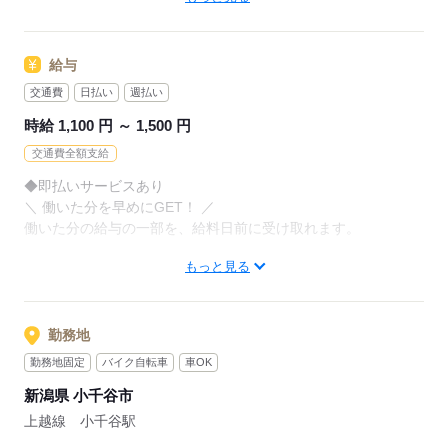
お持ちの免許・資格を活かした
お仕事を紹介いたします！
アナタの希望に合ったお仕事を
お探しします！
給与
20代～50代と幅広い年齢の方が、
様々な職場で活躍中です！
交通費
日払い
週払い
「自宅の近く」「座り作業」など
※お仕事の掛け持ち（Wワーク）不可
なんでもご相談ください。
時給 1,100 円 ～ 1,500 円
交通費全額支給
まずはお気軽にご応募ください。
応募する
◆即払いサービスあり
＼ 働いた分を早めにGET！ ／
応募する
働いた分の給与の一部を、給料日前に受け取れます。
もっと見る
スマホでカンタン申請！
給料日前にお金が必要な時や、急な出費がある時も安心です。
※最短5日後から受け取り可能
勤務地
※給与は原則【月末締め／翌月25日払い】
勤務地固定
バイク自転車
車OK
※当社規定あり
新潟県 小千谷市
◆深夜手当アリ
上越線 小千谷駅
22時～翌5時に働いた場合は時給25％UP