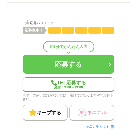
ご希望をお聞かせください。
男性
女性
男女の割合
応募バロメーター
応募
集中！
ひとりで
みんなで
仕事の仕方
しずか
にぎやか
職場の様子
約1分でかんたん入力
配属先部署：
男女比
（男5：女5）
概要：
応募する
業界
その他
TEL応募する
応募する
受付：9:00～19:00
※平日のみ。登録がない方は、電話ではなくまずWeb応募下
さい。
キニナル
キープする
キニナルとは？