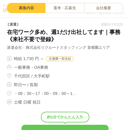
0
募集内容
選考・応募先
会社概要
キープ
ログイン
メニュー
派遣
更新日:7月31日
在宅ワーク多め、週1だけ出社してます｜事務
《来社不要で登録》
派遣会社
株式会社リクルートスタッフィング 首都圏エリア
時給 1,730 円 ～
交通費一部支給
一般事務・OA事務
千代田区 / 大手町駅
即日〜 / 長期
・08：30～17：00・09：00～1…
土曜 日曜 祝日
約1分でかんたん入力