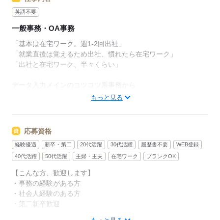
英語不要
一般事務・OA事務
「基本は在宅ワーク。週1-2回出社」
「就業直後は覚えるため出社、慣れたら在宅ワーク」
「出社と在宅ワーク、半々くらい」
データ入力メインのコツコツ系事務から
Excelなどスキルを活かすお仕事の中には
もっと見る
在宅ワークOKの案件も多数あります。
働き方や勤務開始日について
応募資格
お気軽にご相談ください。
経験優遇
新卒・第二
20代活躍
30代活躍
履歴書不要
WEB登録
▼お仕事例
40代活躍
50代活躍
主婦・主夫
在宅ワーク
ブランクOK
●データ入力
【こんな方、歓迎します】
●Excelでのデータ修正
・事務の経験がある方
●郵便発送
・社会人経験のある方
●電話対応…など
・第二新卒歓迎
メーカー、マスコミ、公的機関、商社、金融業、不動産や