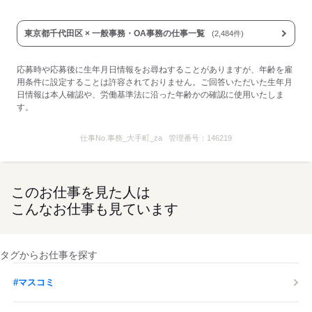
東京都千代田区 × 一般事務・OA事務の仕事一覧
(2,484件)
応募時や応募後に生年月日情報をお尋ねすることがありますが、年齢を雇
用条件に設定することは許容されておりません。ご回答いただいた生年月
日情報は本人確認や、労働基準法に沿った年齢かの確認に使用いたしま
す。
仕事No.
事務_大手町_za
管理番号：
146219
このお仕事を見た人は
こんなお仕事も見ています
タグからお仕事を探す
#マスコミ