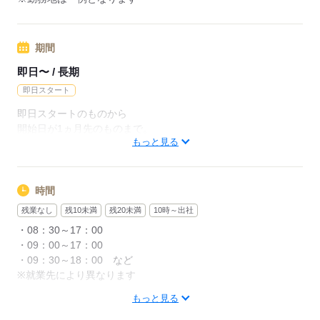
期間
即日〜 / 長期
即日スタート
即日スタートのものから
開始日が1ヵ月先のものまで。
もっと見る
ご希望のタイミングで就業開始できます。
※期間限定のお仕事もありますので
ご希望の方はご相談ください！
時間
残業なし
残10未満
残20未満
10時～出社
・08：30～17：00
応募する
・09：00～17：00
・09：30～18：00 など
※就業先により異なります
もっと見る
「17時には退勤したい」