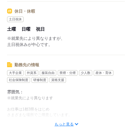
「残業少なめの職場がいい」
など、ご希望のはたらき方に合わせて
休日・休暇
お仕事のご紹介も可能です◎
土日祝休
土曜
日曜
祝日
応募する
※就業先により異なりますが、
土日祝休みが中心です。
勤務先の情報
大手企業
外資系
服装自由
禁煙・分煙
少人数
産休・育休
社会保険制度
研修制度
資格支援
雰囲気：
※就業先により異なります
お仕事は1都3県をはじめ
さまざまな場所でご用意しています。
もっと見る
大手企業から、少人数の会社など
あなたの希望に合ったお仕事を紹介いたしますので