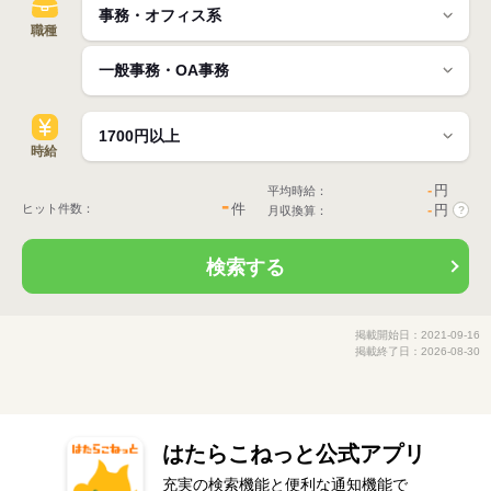
職種
時給
-
円
平均時給：
-
件
ヒット件数：
-
円
月収換算：
?
検索する
掲載開始日：2021-09-16
掲載終了日：2026-08-30
はたらこねっと公式アプリ
充実の検索機能と便利な通知機能で