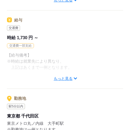
もっと見る
※未経験からチャレンジできるお仕事やブランクからの復帰を
社員化前提の【紹介予定派遣】などのお仕事を多数ご用意！
歓迎するお仕事多数有。
※高校生の方は、ご登録いただけません
【紹介予定派遣】とは
給与
最長半年の派遣就業後、
≪かんたんオンライン登録≫
交通費
あなたと派遣先企業の合意があれば、直接雇用化される仕組み
スマホから登録⇒15～20分で入力完了！
です。
時給 1,730 円 ～
リクルートグループならではの幅広い企業ネットワークで
登録した方だけが閲覧できる
交通費一部支給
非公開のお仕事情報が登録後スグに届きます。
応募する
【給与備考】
※時給は就業先により異なり、
上記はあくまで一例となります。
応募する
もっと見る
【交通費備考】
※1ヵ月3万円を上限として実費支給
勤務地
応募する
駅5分以内
東京都 千代田区
東京メトロ丸ノ内線 大手町駅
※勤務地は一例となります