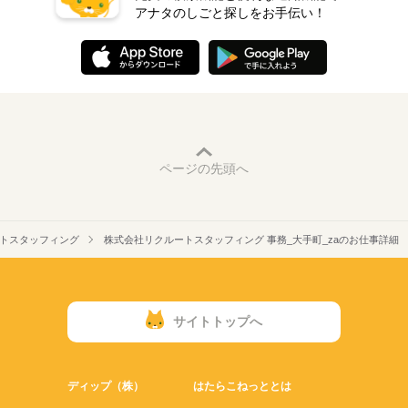
アナタのしごと探しをお手伝い！
ページの先頭へ
トスタッフィング
株式会社リクルートスタッフィング 事務_大手町_zaのお仕事詳細
サイトトップへ
ディップ（株）
はたらこねっととは