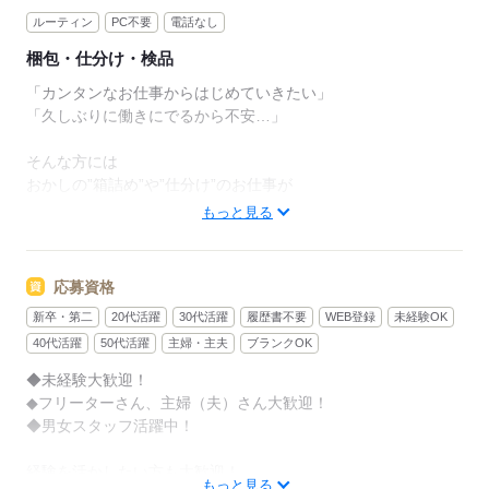
ルーティン
PC不要
電話なし
梱包・仕分け・検品
「カンタンなお仕事からはじめていきたい」
「久しぶりに働きにでるから不安…」
そんな方には
おかしの”箱詰め”や”仕分け”のお仕事が
オススメです！
もっと見る
軽いものをメインに扱うので
体への負担は少なめ。
応募資格
新卒・第二
20代活躍
30代活躍
履歴書不要
WEB登録
未経験OK
作業は同じことを繰り返し行うので
未経験からでもすぐにできるようになりますよ。
40代活躍
50代活躍
主婦・主夫
ブランクOK
◆未経験大歓迎！
＜その他にも…＞
◆フリーターさん、主婦（夫）さん大歓迎！
●商品の検品・チェック
◆男女スタッフ活躍中！
●梱包・ピッキング
●食品の盛り付け・トッピング
経験を活かしたい方も大歓迎！
●部品の組み立て・加工 など
もっと見る