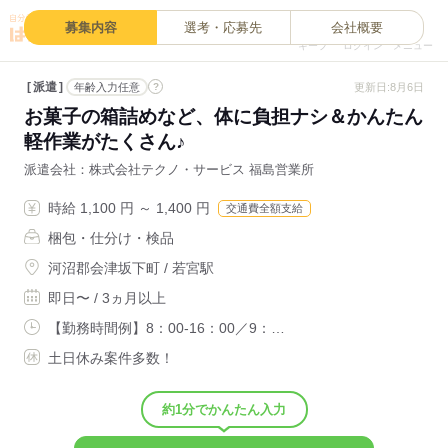
0
募集内容
選考・応募先
会社概要
キープ
ログイン
メニュー
派遣
?
更新日:8月6日
年齢入力任意
お菓子の箱詰めなど、体に負担ナシ＆かんたん
軽作業がたくさん♪
派遣会社
株式会社テクノ・サービス 福島営業所
時給 1,100 円 ～ 1,400 円
交通費全額支給
梱包・仕分け・検品
河沼郡会津坂下町 / 若宮駅
即日〜 / 3ヵ月以上
【勤務時間例】8：00-16：00／9：…
土日休み案件多数！
約1分でかんたん入力