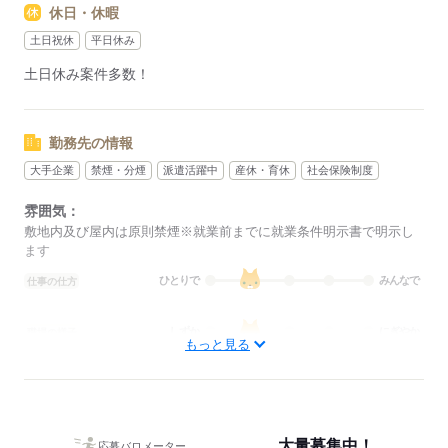
休日・休暇
その際は、ご希望に沿う他のお仕事を並行してご案内致しま
す。
土日祝休
平日休み
土日休み案件多数！
応募する
勤務先の情報
大手企業
禁煙・分煙
派遣活躍中
産休・育休
社会保険制度
雰囲気：
敷地内及び屋内は原則禁煙※就業前までに就業条件明示書で明示し
ます
ひとりで
みんなで
仕事の仕方
しずか
にぎやか
職場の様子
もっと見る
概要：
業界
その他
事業内容
大手企業から地元のアットホームな企業まで多数◎ま
た、仕事の仕方は大人数で協力しながら進めるものから少人数でも
くもく行うものまでございます。「どんな場所で働きたいか」「ど
大量募集中！
んな風に働きたいか」の希望に合わせてお仕事紹介可能です！
応募バロメーター