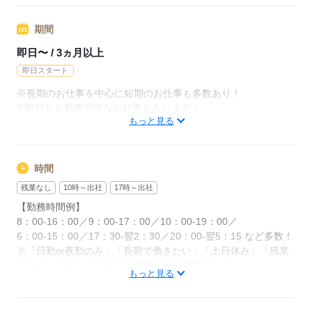
◆残業代支給
期間
勤務時間が8hを超えている場合は時給25％UP
即日〜 / 3ヵ月以上
※試用期間ナシ
即日スタート
※長期のお仕事を中心に短期のお仕事も多数あり！
応募する
※即日から勤務可能なお仕事もあります！
もっと見る
応募する
時間
残業なし
10時～出社
17時～出社
【勤務時間例】
8：00-16：00／9：00-17：00／10：00-19：00／
6：00-15：00／17：30-翌2：30／20：00-翌5：15 など多数！
※「日勤or夜勤のみ」「長期で働きたい」「土日休み」「残業
少なめ」など、あなたのご希望を教えて下さい！
もっと見る
※ご応募のタイミングによっては、ご希望のお仕事が定員に達
している場合があります。