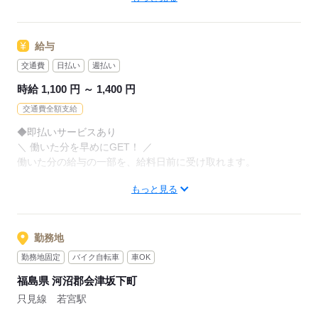
お持ちの免許・資格を活かした
お仕事を紹介いたします！
アナタの希望に合ったお仕事を
お探しします！
給与
20代～50代と幅広い年齢の方が、
様々な職場で活躍中です！
交通費
日払い
週払い
「自宅の近く」「座り作業」など
※お仕事の掛け持ち（Wワーク）不可
なんでもご相談ください。
時給 1,100 円 ～ 1,400 円
交通費全額支給
まずはお気軽にご応募ください。
応募する
◆即払いサービスあり
＼ 働いた分を早めにGET！ ／
応募する
働いた分の給与の一部を、給料日前に受け取れます。
もっと見る
スマホでカンタン申請！
給料日前にお金が必要な時や、急な出費がある時も安心です。
※最短5日後から受け取り可能
勤務地
※給与は原則【月末締め／翌月25日払い】
勤務地固定
バイク自転車
車OK
※当社規定あり
福島県 河沼郡会津坂下町
◆深夜手当アリ
只見線 若宮駅
22時～翌5時に働いた場合は時給25％UP