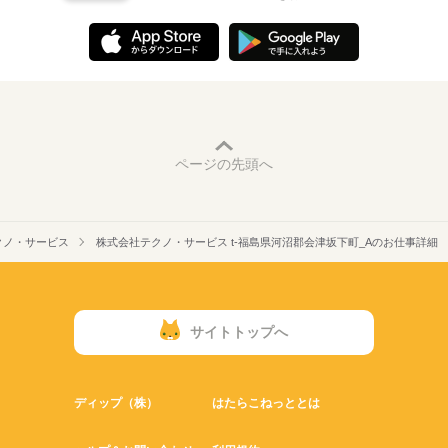
ページの先頭へ
クノ・サービス
株式会社テクノ・サービス t-福島県河沼郡会津坂下町_Aのお仕事詳細
サイトトップへ
ディップ（株）
はたらこねっととは