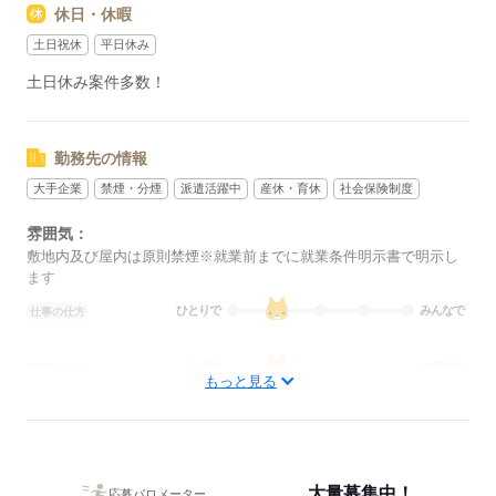
休日・休暇
その際は、ご希望に沿う他のお仕事を並行してご案内致しま
す。
土日祝休
平日休み
土日休み案件多数！
応募する
勤務先の情報
大手企業
禁煙・分煙
派遣活躍中
産休・育休
社会保険制度
雰囲気：
敷地内及び屋内は原則禁煙※就業前までに就業条件明示書で明示し
ます
ひとりで
みんなで
仕事の仕方
しずか
にぎやか
職場の様子
もっと見る
概要：
業界
その他
事業内容
大手企業から地元のアットホームな企業まで多数◎ま
た、仕事の仕方は大人数で協力しながら進めるものから少人数でも
くもく行うものまでございます。「どんな場所で働きたいか」「ど
大量募集中！
んな風に働きたいか」の希望に合わせてお仕事紹介可能です！
応募バロメーター