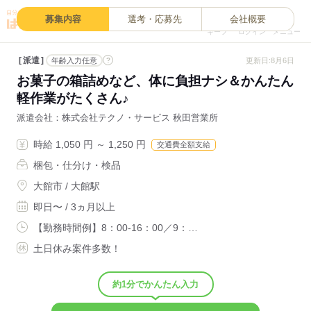
0
募集内容
選考・応募先
会社概要
キープ
ログイン
メニュー
派遣
?
更新日:8月6日
年齢入力任意
お菓子の箱詰めなど、体に負担ナシ＆かんたん
軽作業がたくさん♪
派遣会社
株式会社テクノ・サービス 秋田営業所
時給 1,050 円 ～ 1,250 円
交通費全額支給
梱包・仕分け・検品
大館市 / 大館駅
即日〜 / 3ヵ月以上
【勤務時間例】8：00-16：00／9：…
土日休み案件多数！
約1分でかんたん入力