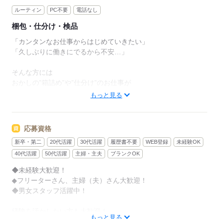
ルーティン
PC不要
電話なし
梱包・仕分け・検品
「カンタンなお仕事からはじめていきたい」
「久しぶりに働きにでるから不安…」
そんな方には
おかしの”箱詰め”や”仕分け”のお仕事が
オススメです！
もっと見る
軽いものをメインに扱うので
体への負担は少なめ。
応募資格
新卒・第二
20代活躍
30代活躍
履歴書不要
WEB登録
未経験OK
作業は同じことを繰り返し行うので
未経験からでもすぐにできるようになりますよ。
40代活躍
50代活躍
主婦・主夫
ブランクOK
◆未経験大歓迎！
＜その他にも…＞
◆フリーターさん、主婦（夫）さん大歓迎！
●商品の検品・チェック
◆男女スタッフ活躍中！
●梱包・ピッキング
●食品の盛り付け・トッピング
経験を活かしたい方も大歓迎！
●部品の組み立て・加工 など
もっと見る