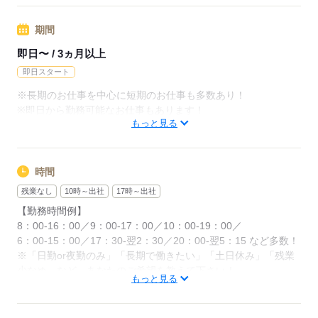
◆残業代支給
期間
勤務時間が8hを超えている場合は時給25％UP
即日〜 / 3ヵ月以上
※試用期間ナシ
即日スタート
※長期のお仕事を中心に短期のお仕事も多数あり！
応募する
※即日から勤務可能なお仕事もあります！
もっと見る
応募する
時間
残業なし
10時～出社
17時～出社
【勤務時間例】
8：00-16：00／9：00-17：00／10：00-19：00／
6：00-15：00／17：30-翌2：30／20：00-翌5：15 など多数！
※「日勤or夜勤のみ」「長期で働きたい」「土日休み」「残業
少なめ」など、あなたのご希望を教えて下さい！
もっと見る
※ご応募のタイミングによっては、ご希望のお仕事が定員に達
している場合があります。