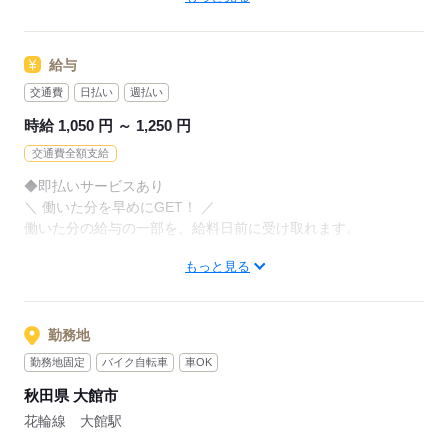
お持ちの免許・資格を活かした
お仕事を紹介いたします！
アナタの希望に合ったお仕事を
お探しします！
給与
20代～50代と幅広い年齢の方が、
様々な職場で活躍中です！
交通費
日払い
週払い
「自宅の近く」「座り作業」など
※お仕事の掛け持ち（Wワーク）不可
なんでもご相談ください。
時給 1,050 円 ～ 1,250 円
交通費全額支給
まずはお気軽にご応募ください。
応募する
◆即払いサービスあり
＼ 働いた分を早めにGET！ ／
応募する
働いた分の給与の一部を、給料日前に受け取れます。
もっと見る
スマホでカンタン申請！
給料日前にお金が必要な時や、急な出費がある時も安心です。
※最短5日後から受け取り可能
勤務地
※給与は原則【月末締め／翌月25日払い】
勤務地固定
バイク自転車
車OK
※当社規定あり
秋田県 大館市
◆深夜手当アリ
花輪線 大館駅
22時～翌5時に働いた場合は時給25％UP