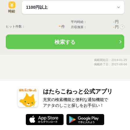
時給
-
円
平均時給：
-
件
ヒット件数：
-
円
月収換算：
?
検索する
掲載開始日：2019-01-25
掲載終了日：2027-08-06
はたらこねっと公式アプリ
充実の検索機能と便利な通知機能で
アナタのしごと探しをお手伝い！