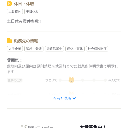
休日・休暇
その際は、ご希望に沿う他のお仕事を並行してご案内致しま
す。
土日祝休
平日休み
土日休み案件多数！
応募する
勤務先の情報
大手企業
禁煙・分煙
派遣活躍中
産休・育休
社会保険制度
雰囲気：
敷地内及び屋内は原則禁煙※就業前までに就業条件明示書で明示し
ます
ひとりで
みんなで
仕事の仕方
しずか
にぎやか
職場の様子
もっと見る
概要：
業界
その他
事業内容
大手企業から地元のアットホームな企業まで多数◎ま
た、仕事の仕方は大人数で協力しながら進めるものから少人数でも
くもく行うものまでございます。「どんな場所で働きたいか」「ど
大量募集中！
んな風に働きたいか」の希望に合わせてお仕事紹介可能です！
応募バロメーター