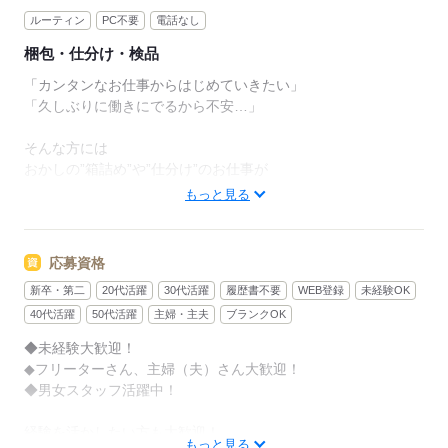
ルーティン
PC不要
電話なし
梱包・仕分け・検品
「カンタンなお仕事からはじめていきたい」
「久しぶりに働きにでるから不安…」
そんな方には
おかしの”箱詰め”や”仕分け”のお仕事が
オススメです！
もっと見る
軽いものをメインに扱うので
体への負担は少なめ。
応募資格
新卒・第二
20代活躍
30代活躍
履歴書不要
WEB登録
未経験OK
作業は同じことを繰り返し行うので
未経験からでもすぐにできるようになりますよ。
40代活躍
50代活躍
主婦・主夫
ブランクOK
◆未経験大歓迎！
＜その他にも…＞
◆フリーターさん、主婦（夫）さん大歓迎！
●商品の検品・チェック
◆男女スタッフ活躍中！
●梱包・ピッキング
●食品の盛り付け・トッピング
経験を活かしたい方も大歓迎！
●部品の組み立て・加工 など
もっと見る