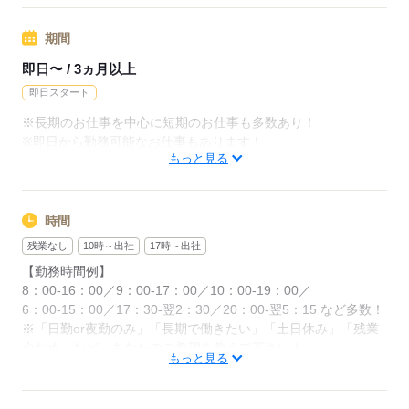
◆残業代支給
期間
勤務時間が8hを超えている場合は時給25％UP
即日〜 / 3ヵ月以上
※試用期間ナシ
即日スタート
※長期のお仕事を中心に短期のお仕事も多数あり！
応募する
※即日から勤務可能なお仕事もあります！
もっと見る
応募する
時間
残業なし
10時～出社
17時～出社
【勤務時間例】
8：00-16：00／9：00-17：00／10：00-19：00／
6：00-15：00／17：30-翌2：30／20：00-翌5：15 など多数！
※「日勤or夜勤のみ」「長期で働きたい」「土日休み」「残業
少なめ」など、あなたのご希望を教えて下さい！
もっと見る
※ご応募のタイミングによっては、ご希望のお仕事が定員に達
している場合があります。