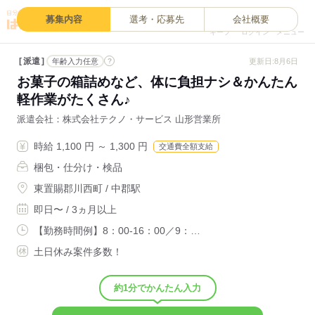
0
募集内容
選考・応募先
会社概要
キープ
ログイン
メニュー
派遣
?
更新日:8月6日
年齢入力任意
お菓子の箱詰めなど、体に負担ナシ＆かんたん
軽作業がたくさん♪
派遣会社
株式会社テクノ・サービス 山形営業所
時給 1,100 円 ～ 1,300 円
交通費全額支給
梱包・仕分け・検品
東置賜郡川西町 / 中郡駅
即日〜 / 3ヵ月以上
【勤務時間例】8：00-16：00／9：…
土日休み案件多数！
約1分でかんたん入力