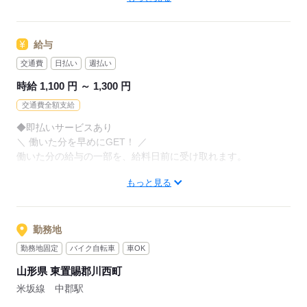
お持ちの免許・資格を活かした
お仕事を紹介いたします！
アナタの希望に合ったお仕事を
お探しします！
給与
20代～50代と幅広い年齢の方が、
様々な職場で活躍中です！
交通費
日払い
週払い
「自宅の近く」「座り作業」など
※お仕事の掛け持ち（Wワーク）不可
なんでもご相談ください。
時給 1,100 円 ～ 1,300 円
交通費全額支給
まずはお気軽にご応募ください。
応募する
◆即払いサービスあり
＼ 働いた分を早めにGET！ ／
応募する
働いた分の給与の一部を、給料日前に受け取れます。
もっと見る
スマホでカンタン申請！
給料日前にお金が必要な時や、急な出費がある時も安心です。
※最短5日後から受け取り可能
勤務地
※給与は原則【月末締め／翌月25日払い】
勤務地固定
バイク自転車
車OK
※当社規定あり
山形県 東置賜郡川西町
◆深夜手当アリ
米坂線 中郡駅
22時～翌5時に働いた場合は時給25％UP