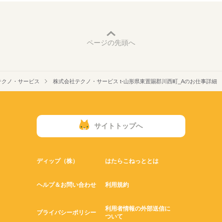
ページの先頭へ
テクノ・サービス
株式会社テクノ・サービス t-山形県東置賜郡川西町_Aのお仕事詳細
サイトトップへ
ディップ（株）
はたらこねっととは
ヘルプ＆お問い合わせ
利用規約
利用者情報の外部送信に
プライバシーポリシー
ついて