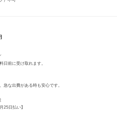
円
／
料日前に受け取れます。
、急な出費がある時も安心です。
能
月25日払い】