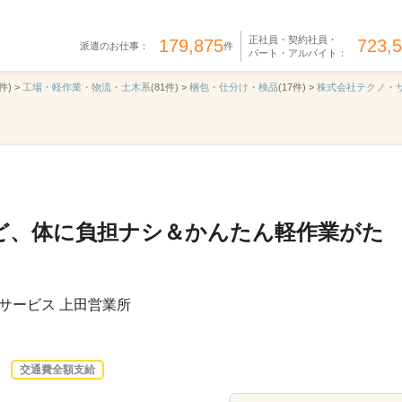
正社員・契約社員・
179,875
723,
派遣のお仕事：
件
パート・アルバイト：
件) >
工場・軽作業・物流・土木系
(81件) >
梱包・仕分け・検品
(17件) >
株式会社テクノ・
ど、体に負担ナシ＆かんたん軽作業がた
サービス 上田営業所
交通費全額支給