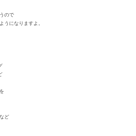
うので
ようになりますよ。
グ
ど
を
など