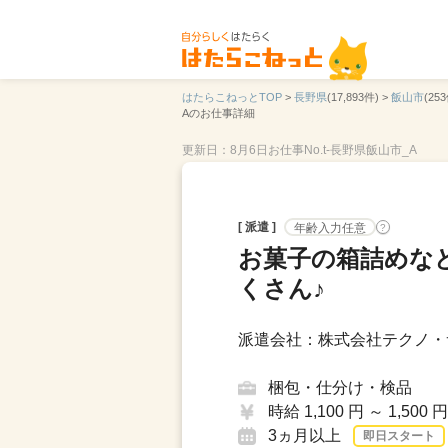
はたらこねっとTOP
>
長野県
(17,893件) >
飯山市
(253
Aのお仕事詳細
更新日：8月6日
お仕事No.t-長野県飯山市_A
[ 派遣 ]
年齢入力任意
?
お菓子の箱詰めな
くさん♪
派遣会社：株式会社テクノ・
梱包・仕分け・検品
時給 1,100 円 ～ 1,500 円
3ヵ月以上
即日スタート