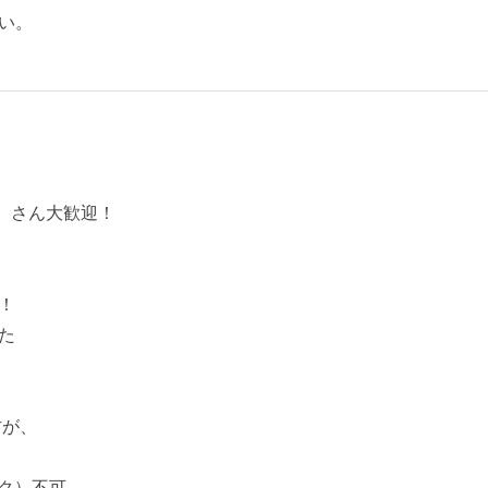
い。
）さん大歓迎！
！
た
方が、
ク）不可