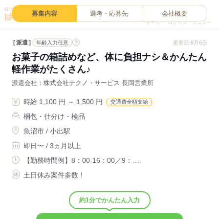
0
募集内容
選考・応募先
会社概要
キープ
ログイン
メニュー
派遣
?
更新日:8月6日
年齢入力任意
お菓子の箱詰めなど、体に負担ナシ＆かんたん
軽作業がたくさん♪
派遣会社
株式会社テクノ・サービス 長岡営業所
時給 1,100 円 ～ 1,500 円
交通費全額支給
梱包・仕分け・検品
魚沼市 / 小出駅
即日〜 / 3ヵ月以上
【勤務時間例】8：00-16：00／9：…
土日休み案件多数！
約1分でかんたん入力