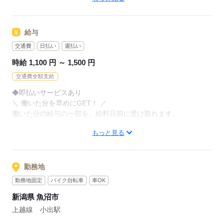
お持ちの免許・資格を活かした
お仕事を紹介いたします！
アナタの希望に合ったお仕事を
お探しします！
給与
20代～50代と幅広い年齢の方が、
様々な職場で活躍中です！
交通費
日払い
週払い
「自宅の近く」「座り作業」など
※お仕事の掛け持ち（Wワーク）不可
なんでもご相談ください。
時給 1,100 円 ～ 1,500 円
交通費全額支給
まずはお気軽にご応募ください。
応募する
◆即払いサービスあり
＼ 働いた分を早めにGET！ ／
応募する
働いた分の給与の一部を、給料日前に受け取れます。
もっと見る
スマホでカンタン申請！
給料日前にお金が必要な時や、急な出費がある時も安心です。
※最短5日後から受け取り可能
勤務地
※給与は原則【月末締め／翌月25日払い】
勤務地固定
バイク自転車
車OK
※当社規定あり
新潟県 魚沼市
◆深夜手当アリ
上越線 小出駅
22時～翌5時に働いた場合は時給25％UP