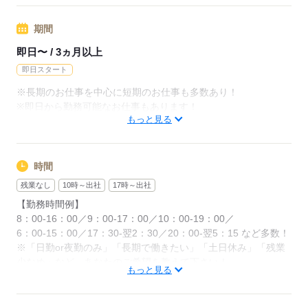
◆残業代支給
期間
勤務時間が8hを超えている場合は時給25％UP
即日〜 / 3ヵ月以上
※試用期間ナシ
即日スタート
※長期のお仕事を中心に短期のお仕事も多数あり！
応募する
※即日から勤務可能なお仕事もあります！
もっと見る
応募する
時間
残業なし
10時～出社
17時～出社
【勤務時間例】
8：00-16：00／9：00-17：00／10：00-19：00／
6：00-15：00／17：30-翌2：30／20：00-翌5：15 など多数！
※「日勤or夜勤のみ」「長期で働きたい」「土日休み」「残業
少なめ」など、あなたのご希望を教えて下さい！
もっと見る
※ご応募のタイミングによっては、ご希望のお仕事が定員に達
している場合があります。