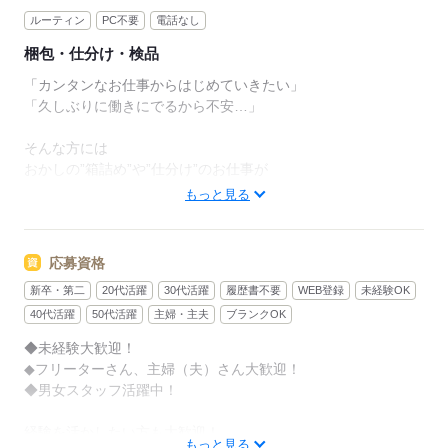
ルーティン
PC不要
電話なし
梱包・仕分け・検品
「カンタンなお仕事からはじめていきたい」
「久しぶりに働きにでるから不安…」
そんな方には
おかしの”箱詰め”や”仕分け”のお仕事が
オススメです！
もっと見る
軽いものをメインに扱うので
体への負担は少なめ。
応募資格
新卒・第二
20代活躍
30代活躍
履歴書不要
WEB登録
未経験OK
作業は同じことを繰り返し行うので
未経験からでもすぐにできるようになりますよ。
40代活躍
50代活躍
主婦・主夫
ブランクOK
◆未経験大歓迎！
＜その他にも…＞
◆フリーターさん、主婦（夫）さん大歓迎！
●商品の検品・チェック
◆男女スタッフ活躍中！
●梱包・ピッキング
●食品の盛り付け・トッピング
経験を活かしたい方も大歓迎！
●部品の組み立て・加工 など
もっと見る