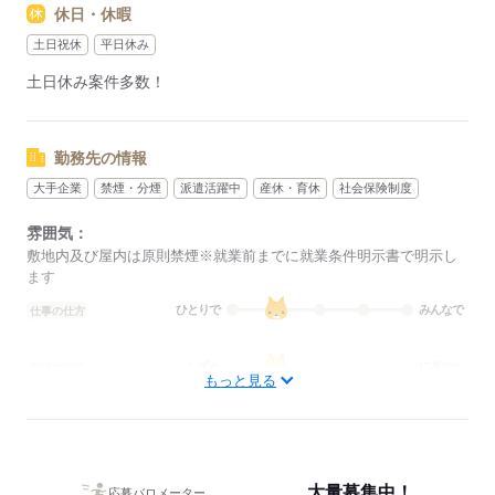
休日・休暇
その際は、ご希望に沿う他のお仕事を並行してご案内致しま
す。
土日祝休
平日休み
土日休み案件多数！
応募する
勤務先の情報
大手企業
禁煙・分煙
派遣活躍中
産休・育休
社会保険制度
雰囲気：
敷地内及び屋内は原則禁煙※就業前までに就業条件明示書で明示し
ます
ひとりで
みんなで
仕事の仕方
しずか
にぎやか
職場の様子
もっと見る
概要：
業界
その他
事業内容
大手企業から地元のアットホームな企業まで多数◎ま
た、仕事の仕方は大人数で協力しながら進めるものから少人数でも
くもく行うものまでございます。「どんな場所で働きたいか」「ど
大量募集中！
んな風に働きたいか」の希望に合わせてお仕事紹介可能です！
応募バロメーター