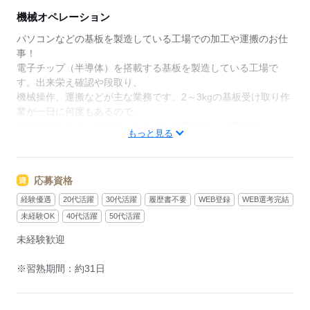
機械オペレーション
実際に働き始めてからは、
サポート社員の存在に
パソコンなどの基板を製造している工場での加工や運搬のお仕
とても助けられていて。
事！
電子チップ（半導体）を搭載する基板を製造している工場で
仕事がなかなか上達せず悩んでいた時、
す。出来栄え確認や段取り、
「ちょっと面談しませんか？」って
機械操作、運搬などが主な業務です。2～3kgの基板受け取り作
声をかけてもらえたのは、
業が一日に何度もあるので、
驚いたと同時に嬉しかったですね。
体力を活かしたい方にピッタリのお仕事です。一部クリーンル
もっと見る
ーム作業があります。
【POINT】
●当日～翌日の面接が5割
【ポイント】
…土日もWEB面接が可能です！
応募資格
【8月特典】入社特典で30万円のボーナス！
お急ぎの方もお気軽にご相談ください。
長野市近隣希望の通勤の方、または入寮でお探しの方も今がチ
経験優遇
20代活躍
30代活躍
履歴書不要
WEB登録
WEB選考完結
ャンス！
未経験OK
40代活躍
50代活躍
●離職率は3.8%
寮は工場から少し離れますが、車お持ちであれば生活環境に不
…あなたの希望に合わせて、
未経験歓迎
便ありません！
キャリアアップできるお仕事を
マイカー通勤の方には、距離に応じたガソリン代を支給します
ご紹介することも可能です。
※習熟期間：約31日
☆
●友人紹介制度実施中