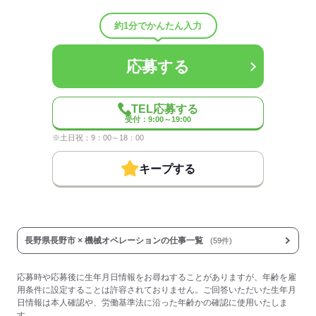
待遇・福利厚生：
・各種社会保険完備（健康・雇用・労災・厚生年金）
約1分でかんたん入力
・有給休暇
・時間外残業手当
・深夜手当
応募する
・休日手当
・赴任旅費
・スタッフホットライン（職場相談窓口）
TEL応募する
・各種割引が利用できる福利厚生パッケージサービス
受付：9:00～19:00
・キャリア相談
※土日祝：9：00～18：00
・友人紹介制度
・各種教育制度
※各種規定有
キープする
■社員食堂
★日総工産は東証プライム上場グループ企業です★
長野県長野市 × 機械オペレーションの仕事一覧
(59件)
応募する
応募時や応募後に生年月日情報をお尋ねすることがありますが、年齢を雇
用条件に設定することは許容されておりません。ご回答いただいた生年月
日情報は本人確認や、労働基準法に沿った年齢かの確認に使用いたしま
す。