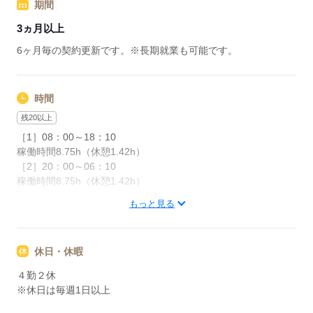
期間
3ヵ月以上
6ヶ月毎の契約更新です。※長期就業も可能です。
時間
残20以上
［1］08：00～18：10
稼働時間8.75h（休憩1.42h）
［2］20：00～06：10
稼働時間8.75h（休憩1.42h）
もっと見る
■残業平均：2h/日
■シフト：2交替
休日毎の切り替え。
休日・休暇
４勤２休
応募する
※休日は毎週1日以上