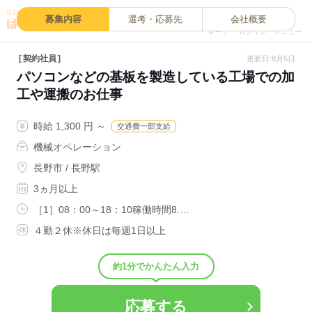
0
募集内容
選考・応募先
会社概要
キープ
ログイン
メニュー
契約社員
更新日:8月5日
パソコンなどの基板を製造している工場での加
工や運搬のお仕事
時給 1,300 円 ～
交通費一部支給
機械オペレーション
長野市 / 長野駅
3ヵ月以上
［1］08：00～18：10稼働時間8.…
４勤２休※休日は毎週1日以上
約1分でかんたん入力
応募する