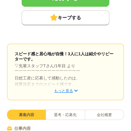
キープする
スピード感と居心地が自慢！3人に1人は紹介やリピー
ターです。
▽先輩スタッフTさん/1年目 より
￣￣￣￣￣￣￣￣￣￣￣￣￣￣￣￣
日総工産に応募して感動したのは、
就業決定までのスピード感です。
もっと見る
応募してすぐにSMSで連絡がきて、
当日中にWEB面接をすることができました。
急いで仕事と寮を探したいと伝えたところ、
募集内容
選考・応募先
会社概要
翌日に引っ越せる寮付きの仕事も
紹介してもらえて有難かったです。
仕事内容