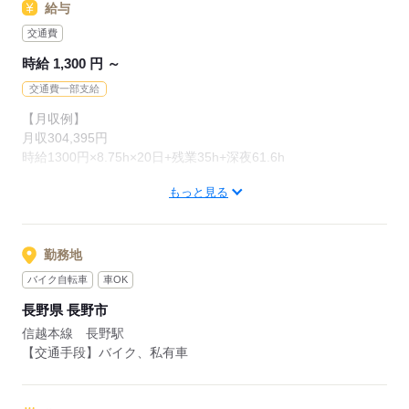
…紹介した方に3万円を支給します。
応募する
給与
※1ヵ月在籍が条件となります
交通費
※派遣のお仕事が対象となります
時給 1,300 円 ～
交通費一部支給
【月収例】
月収304,395円
時給1300円×8.75h×20日+残業35h+深夜61.6h
もっと見る
【交通費】
100,000円迄/月（規定あり）
kkw_bcov2105
kkw_bcov2106
勤務地
バイク自転車
車OK
応募する
長野県 長野市
信越本線 長野駅
【交通手段】バイク、私有車