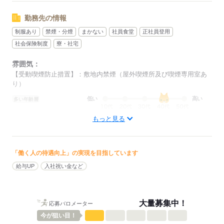
勤務先の情報
制服あり
禁煙・分煙
まかない
社員食堂
正社員登用
社会保険制度
寮・社宅
雰囲気：
【受動喫煙防止措置】：敷地内禁煙（屋外喫煙所及び喫煙専用室あ
り）
低い
高い
多い年齢層
もっと見る
男性
女性
男女の割合
ひとりで
みんなで
仕事の仕方
「働く人の待遇向上」の実現を目指しています
給与UP
入社祝い金など
しずか
にぎやか
職場の様子
配属先部署：
組立・検査など、配属部署により各工程をお願いします。
大量募集中！
応募バロメーター
男女比
（男6：女4）
今が
狙い目！
平均年齢
40歳