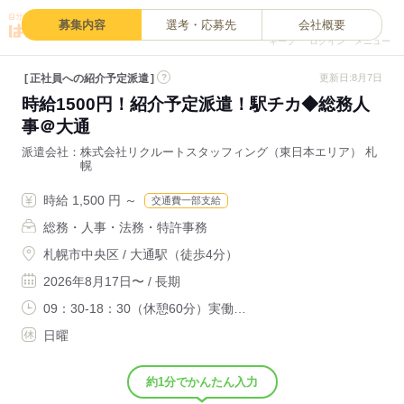
0
募集内容
選考・応募先
会社概要
キープ
ログイン
メニュー
正社員への紹介予定派遣
?
更新日:8月7日
時給1500円！紹介予定派遣！駅チカ◆総務人
事＠大通
派遣会社
株式会社リクルートスタッフィング（東日本エリア） 札
幌
時給 1,500 円 ～
交通費一部支給
総務・人事・法務・特許事務
札幌市中央区 / 大通駅（徒歩4分）
2026年8月17日〜 / 長期
09：30-18：30（休憩60分）実働…
日曜
約1分でかんたん入力