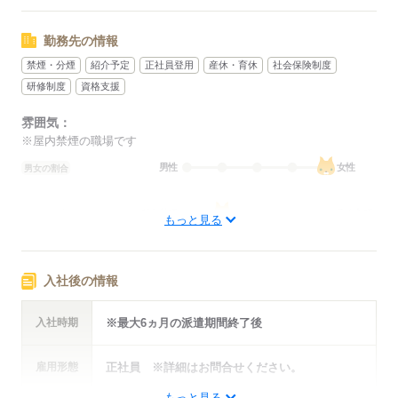
勤務先の情報
禁煙・分煙
紹介予定
正社員登用
産休・育休
社会保険制度
研修制度
資格支援
雰囲気：
※屋内禁煙の職場です
男性
女性
男女の割合
ひとりで
みんなで
仕事の仕方
もっと見る
しずか
にぎやか
職場の様子
配属先部署：
入社後の情報
人数
4人
男女比
（男1：女3）
入社時期
※最大6ヵ月の派遣期間終了後
概要：
業界
サービス関連
事業内容
冠婚葬祭業
雇用形態
正社員 ※詳細はお問合せください。
もっと見る