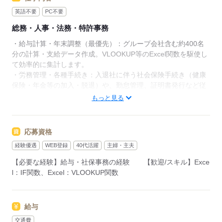
英語不要
PC不要
総務・人事・法務・特許事務
・給与計算・年末調整（最優先）：グループ会社含む約400名
分の計算・支給データ作成。VLOOKUP等のExcel関数を駆使し
て効率的に集計します。
・労務管理・各種手続き：入退社に伴う社会保険手続き（健康
保険・年金等の加入・脱退）や、勤怠管理、証明書発行など従
業員を支える事務全般。
もっと見る
・環境・規定の整備：就業規則の見直しや、福利厚生の運用、
労働環境の最適化を行います。
応募資格
【直接雇用後】
経験優遇
WEB登録
40代活躍
主婦・主夫
#年収350万以上のお仕事
【必要な経験】給与・社保事務の経験 【歓迎/スキル】Exce
l：IF関数、Excel：VLOOKUP関数
応募する
給与
交通費