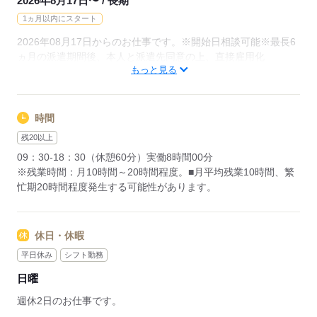
2026年8月17日〜 / 長期
1ヵ月以内にスタート
2026年08月17日からのお仕事です。※開始日相談可能※最長6
ヵ月の派遣期間後、本人と派遣先同意の上、直接雇用化
もっと見る
▼こちらのお仕事以外にも...▼
・大手企業でのお仕事
・人気の在宅や大学事務のお仕事 など
時間
たくさんのお仕事の中からあなたのご希望に合わせて選べます♪
残20以上
09月、10月スタートのご希望の方も
09：30-18：30（休憩60分）実働8時間00分
まずはお気軽にご相談ください☆
※残業時間：月10時間～20時間程度。■月平均残業10時間、繁
忙期20時間程度発生する可能性があります。
応募する
休日・休暇
平日休み
シフト勤務
日曜
週休2日のお仕事です。