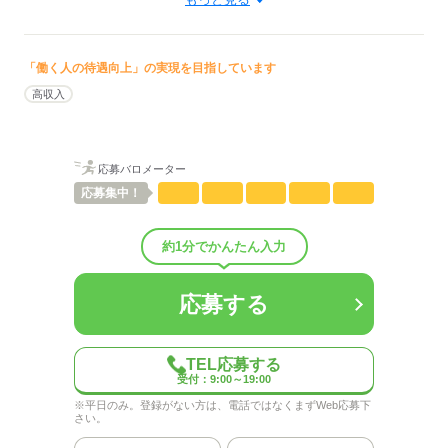
応募する
年収・
※詳細はお問い合わせください。
給与例
「働く人の待遇向上」の実現を目指しています
高収入
応募する
応募バロメーター
応募
集中！
約1分でかんたん入力
応募する
TEL応募する
受付：9:00～19:00
※平日のみ。登録がない方は、電話ではなくまずWeb応募下
さい。