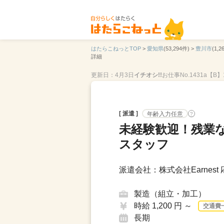
はたらこねっとTOP
>
愛知県
(53,294件) >
豊川市
(1,2
詳細
更新日：4月3日
イチオシ!!
お仕事No.1431a【B】1
[ 派遣 ]
年齢入力任意
?
未経験歓迎！残業
スタッフ
派遣会社：株式会社Earnest
製造（組立・加工）
時給 1,200 円 ～
交通費
長期