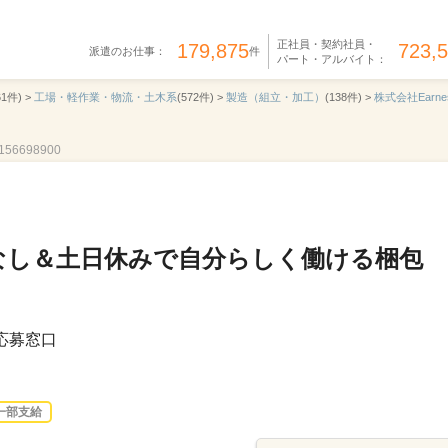
正社員・契約社員・
179,875
723,
派遣のお仕事：
件
パート・アルバイト：
61件) >
工場・軽作業・物流・土木系
(572件) >
製造（組立・加工）
(138件) >
株式会社Earne
56698900
なし＆土日休みで自分らしく働ける梱包
 応募窓口
一部支給