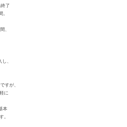
務終了
間。
。
時間、
入し、
いですが、
軽に
基本
す。