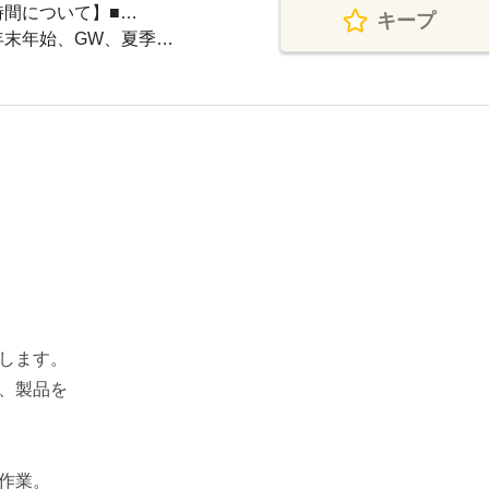
務時間について】■…
キープ
年末年始、GW、夏季…
）
します。
、製品を
作業。