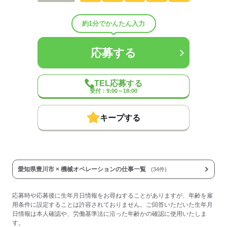
応募する
約1分でかんたん入力
応募する
TEL応募する
受付：9:00～18:00
キープする
愛知県豊川市 × 機械オペレーションの仕事一覧
(34件)
応募時や応募後に生年月日情報をお尋ねすることがありますが、年齢を雇
用条件に設定することは許容されておりません。ご回答いただいた生年月
日情報は本人確認や、労働基準法に沿った年齢かの確認に使用いたしま
す。