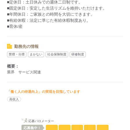
■定休日：土日休みでの週休二日制です。
■残業時間の設定は法定範囲内。
■固定休日：安定した生活リズムを維持いただけます。
■なお、必要に応じて週40時間の範囲で調整可。
■年間休日：ご家族との時間を大切にできます。
■有給休暇：法定に準じた有給休暇制度あり。
【シフト例】
■育休/産
■レギュラーシフト：8：00～17：00
・基本的な1日の流れについて、
チームでの情報共有会議を朝の30分。
午前と午後は、それぞれ2時間半ずつ
勤務先の情報
通常業務に集中し、効率よく活動。
禁煙・分煙
まかない
社会保険制度
研修制度
■※シフトの流動性：相談により可能。
概要：
従業員のライフスタイルに適応すべく
業界
サービス関連
必要な場合、変動シフトも考慮。
勤務日数や時間の要望がある場合は、
「働く人の待遇向上」の実現を目指しています
積極的にご相談ください。
高収入
フレキシブルで、働きやすい環境を
目指していますので、個人の希望を
最大限考慮しながらシフトを調整します。
お電話やメールで簡単に相談可能ですので、
応募バロメーター
ご遠慮なくお問い合わせくださいませ。
応募
集中！