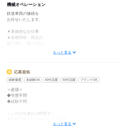
機械オペレーション
鉄道車両の修繕を
お任せいたします。
▼具体的なお仕事
★各種部材・部品の
取り外し・取り付け
★車両の点検と整備
もっと見る
熟練スタッフと共に
作業を進めながら、
応募資格
スキルを磨ける機会
があります。
経験優遇
未経験OK
40代活躍
50代活躍
ブランクOK
工具の
＜必須＞
扱い方も業務を通じ
◆学歴不問
て丁寧に教えます。
◆経験不問
実務経験がなくても
＜これが出来れば即戦力＞
努力次第で成長可能な
◆電気工事士の資格があれば尚可
職場環境です！
もっと見る
◆機械メンテナンスの経験がある方歓迎