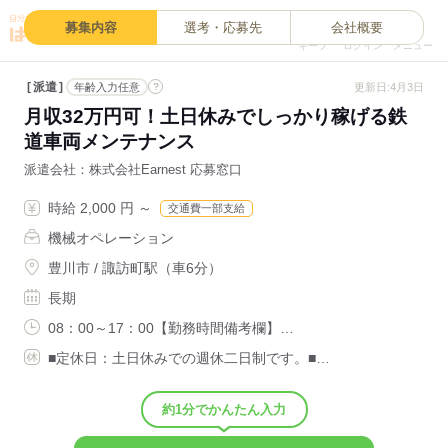
0
募集内容
選考・応募先
会社概要
キープ
ログイン
メニュー
派遣
?
更新日:4月3日
年齢入力任意
月収32万円可！土日休みでしっかり稼げる鉄
道車両メンテナンス
派遣会社
株式会社Earnest 応募窓口
時給 2,000 円 ～
交通費一部支給
機械オペレーション
豊川市 / 諏訪町駅（車6分）
長期
08：00～17：00【勤務時間備考欄】…
■定休日：土日休みでの週休二日制です。■…
約1分でかんたん入力