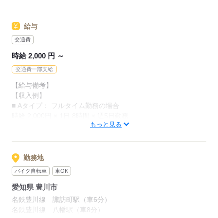
安全第一でしっかり
【こんな方が活躍中】
サポートしますので、
◇手先が器用で細かい作業が得意な方
給与
未経験の方も安心して
◇責任感があり、チームワークを大切にする方
始められます。
交通費
◇改善・発展を常に意識し、向上心を持つ方
興味を
時給 2,000 円 ～
持って長く活躍したい
未経験からスタートした仲間も多く、サポート体制は万全。
交通費一部支給
方をお待ちしています！
【給与備考】
【収入例】
応募する
応募する
■ Aタイプ： フルタイム勤務の場合
時給 2,000円 × 1日 8時間 × 週5日勤務
もっと見る
＝1日あたり 16,000円
× 月20日 ～ 22日
＝月収例 320,000円 ～ 352,000円
勤務地
■ Bタイプ： パートタイム勤務の場合
バイク自転車
車OK
時給 2,000円 × 1日 4時間 × 週5日勤務
愛知県 豊川市
＝1日あたり 8,000円
× 月20日 ～ 22日
名鉄豊川線 諏訪町駅（車6分）
＝月収例 160,000円 ～ 176,000円
名鉄豊川線 八幡駅（車8分）