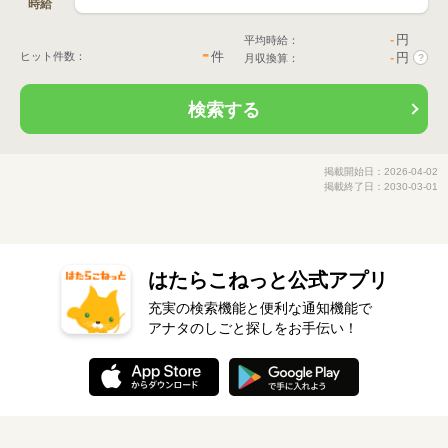
時給
-
円
平均時給：
-
件
ヒット件数：
-
円
月収換算：
?
検索する
掲載開始日：2026-04-02
掲載終了日：2030-03-01
はたらこねっと公式アプリ
充実の検索機能と便利な通知機能で
アナタのしごと探しをお手伝い！