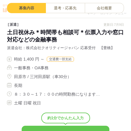
0
募集内容
選考・応募先
会社概要
キープ
ログイン
メニュー
派遣
更新日:7月9日
土日祝休み＊時間帯も相談可＊伝票入力や窓口
対応などの金融事務
派遣会社
株式会社クオリティージャパン 応募受付 【豊橋】
時給 1,400 円 ～
交通費一部支給
一般事務・OA事務
田原市 / 三河田原駅（車30分）
長期
８：３０～１７：００の時間勤務になります…
土曜 日曜 祝日
約1分でかんたん入力