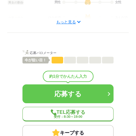
男性
女性
男女の割合
ひとりで
みんなで
仕事の仕方
もっと見る
しずか
にぎやか
職場の様子
配属先部署：
金融事務のお仕事です。
応募バロメーター
人数
20人
男女比
（男5：女5）
今が
狙い目！
平均年齢
45歳
概要：
約1分でかんたん入力
業界
金融関連
事業内容
金融事務
従業員数
1～29人
応募する
応募する
TEL応募する
受付：8:30～19:00
キープする