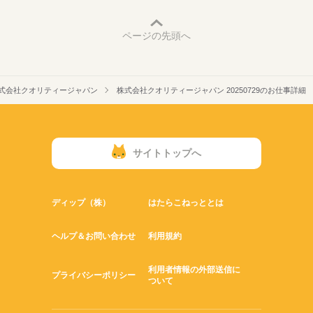
ページの先頭へ
式会社クオリティージャパン
株式会社クオリティージャパン 20250729のお仕事詳細
サイトトップへ
ディップ（株）
はたらこねっととは
ヘルプ＆お問い合わせ
利用規約
利用者情報の外部送信に
プライバシーポリシー
ついて