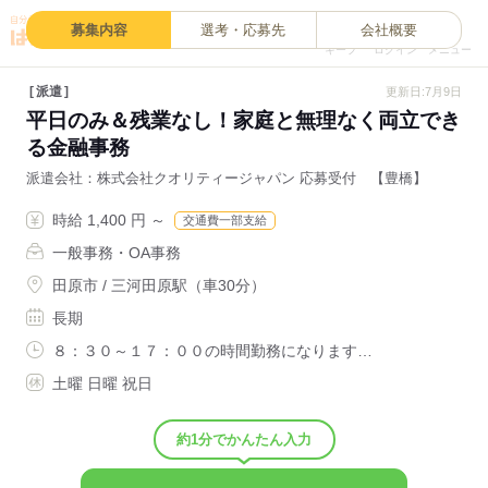
0
募集内容
選考・応募先
会社概要
キープ
ログイン
メニュー
派遣
更新日:7月9日
平日のみ＆残業なし！家庭と無理なく両立でき
る金融事務
派遣会社
株式会社クオリティージャパン 応募受付 【豊橋】
時給 1,400 円 ～
交通費一部支給
一般事務・OA事務
田原市 / 三河田原駅（車30分）
長期
８：３０～１７：００の時間勤務になります…
土曜 日曜 祝日
約1分でかんたん入力