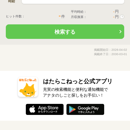
時給
-
円
平均時給：
-
件
ヒット件数：
-
円
月収換算：
?
検索する
掲載開始日：2026-04-02
掲載終了日：2030-03-01
はたらこねっと公式アプリ
充実の検索機能と便利な通知機能で
アナタのしごと探しをお手伝い！