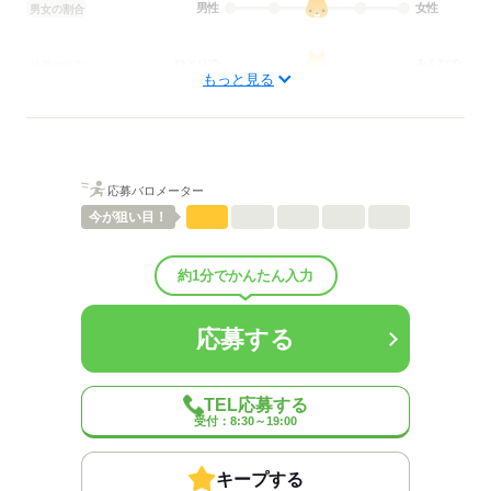
男性
女性
男女の割合
ひとりで
みんなで
仕事の仕方
もっと見る
しずか
にぎやか
職場の様子
配属先部署：
金融事務のお仕事です。
応募バロメーター
人数
20人
男女比
（男5：女5）
今が
狙い目！
平均年齢
45歳
概要：
約1分でかんたん入力
業界
金融関連
事業内容
金融事務
従業員数
1～29人
応募する
応募する
TEL応募する
受付：8:30～19:00
キープする