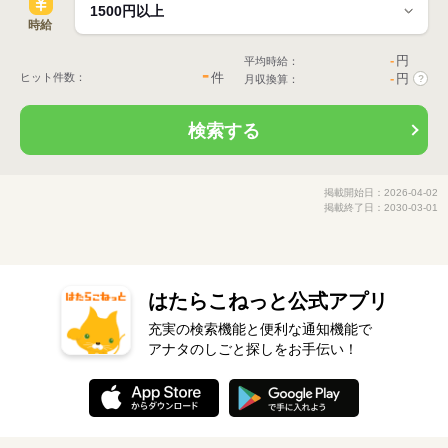
時給
-
円
平均時給：
-
件
ヒット件数：
-
円
月収換算：
?
検索する
掲載開始日：2026-04-02
掲載終了日：2030-03-01
はたらこねっと公式アプリ
充実の検索機能と便利な通知機能で
アナタのしごと探しをお手伝い！