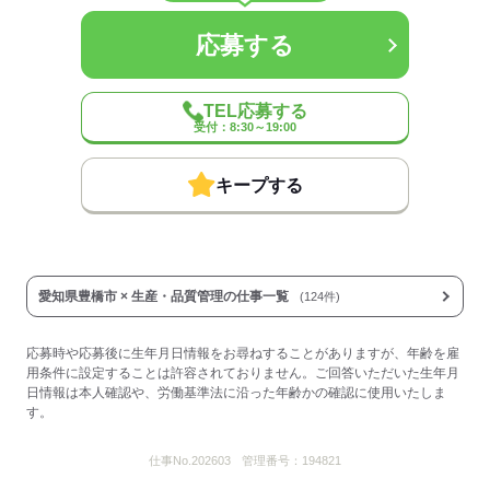
業界
メーカー関連
応募する
事業内容
金属部品加工製造
従業員数
30～99人
TEL応募する
応募する
受付：8:30～19:00
キープする
愛知県豊橋市 × 生産・品質管理の仕事一覧
(124件)
応募時や応募後に生年月日情報をお尋ねすることがありますが、年齢を雇
用条件に設定することは許容されておりません。ご回答いただいた生年月
日情報は本人確認や、労働基準法に沿った年齢かの確認に使用いたしま
す。
仕事No.
202603
管理番号：
194821