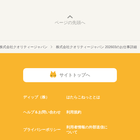
ページの先頭へ
株式会社クオリティージャパン
株式会社クオリティージャパン 202603のお仕事詳細
サイトトップへ
ディップ（株）
はたらこねっととは
ヘルプ＆お問い合わせ
利用規約
利用者情報の外部送信に
プライバシーポリシー
ついて