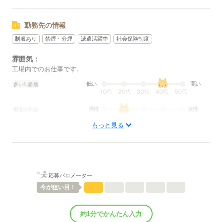
勤務先の情報
制服あり
禁煙・分煙
派遣活躍中
社会保険制度
雰囲気：
工場内でのお仕事です。
低い
高い
多い年齢層
男性
女性
男女の割合
もっと見る
ひとりで
みんなで
仕事の仕方
しずか
にぎやか
職場の様子
配属先部署：
応募バロメーター
機械オペレーター
今が
狙い目！
人数
20人
男女比
（男6：女4）
平均年齢
40歳
約1分でかんたん入力
概要：