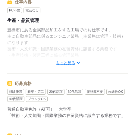
仕事内容
PC不要
電話なし
生産・品質管理
豊橋市にある金属部品加工をする工場でのお仕事です。
主に自動車部品に係るエンジニア業務（主業務は管理・技術）
になります
技術・人文知識・国際業務の在留資格に該当する業務です
・生産技術・製造工程に係る管理業務
・技術指導： 日本の高度な技術をワーカーや技術者に教える。
もっと見る
応募する
応募資格
経験優遇
新卒・第二
20代活躍
30代活躍
履歴書不要
未経験OK
40代活躍
ブランクOK
普通自動車免許（AT可） 大学卒
「技術・人文知識・国際業務の在留資格に該当する業務です」