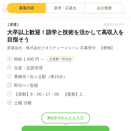
0
募集内容
選考・応募先
会社概要
キープ
ログイン
メニュー
派遣
更新日:4月2日
大卒以上歓迎！語学と技術を活かして高収入を
目指そう
派遣会社
株式会社クオリティージャパン 応募受付 【豊橋】
時給 1,500 円 ～
交通費一部支給
生産・品質管理
豊橋市 / 向ヶ丘駅（車15分）
即日〜 / 長期
【昼勤】8：00～17：00 【夜勤】2…
土曜 日曜
約1分でかんたん入力