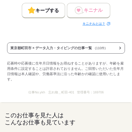
キニナル
キープする
キニナルとは？
東京都町田市 × データ入力・タイピングの仕事一覧
(110件)
応募時や応募後に生年月日情報をお尋ねすることがありますが、年齢を雇
用条件に設定することは許容されておりません。ご回答いただいた生年月
日情報は本人確認や、労働基準法に沿った年齢かの確認に使用いたしま
す。
仕事No.
ykh 忘れ物＿町田-401
管理番号：
169706
このお仕事を見た人は
こんなお仕事も見ています