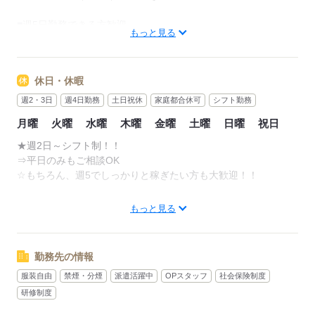
■週5日勤務できる方歓迎
もっと見る
※週2日勤務から応相談
■土日祝を含むシフト制（週2日～）
休日・休暇
■基本的に残業なし
週2・3日
週4日勤務
土日祝休
家庭都合休可
シフト勤務
月曜
火曜
水曜
木曜
金曜
土曜
日曜
祝日
【シフト例】
★週2日～シフト制！！
09：00～15：00
⇒平日のみもご相談OK
09：00～18：00
☆もちろん、週5でしっかりと稼ぎたい方も大歓迎！！
10：00～19：00
11：00～20：00
グラストなら！！
もっと見る
12：00～21：00
豊富な案件量であなたをしっかりとサポート♪
12：00～18：00
まずはあなたのご希望をお聞かせください☆
15：00～21：00 など。
勤務先の情報
※もちろん、上記以外のシフトもOK！
応募する
服装自由
禁煙・分煙
派遣活躍中
OPスタッフ
社会保険制度
【事前研修必須】
研修制度
スキルに応じて最低3日～最大5日間の研修があります。