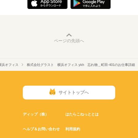
ページの先頭へ
横浜オフィス
株式会社グラスト 横浜オフィス ykh 忘れ物＿町田-401のお仕事詳細
サイトトップへ
ディップ（株）
はたらこねっととは
ヘルプ＆お問い合わせ
利用規約