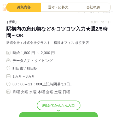
0
募集内容
選考・応募先
会社概要
キープ
ログイン
メニュー
派遣
更新日:7月31日
駅構内の忘れ物などをコツコツ入力★週2/5時
間～OK
派遣会社
株式会社グラスト 横浜オフィス 横浜支店
時給 1,800 円 ～ 2,000 円
データ入力・タイピング
町田市 / 町田駅
1ヵ月～3ヵ月
09：00～21：00■上記時間帯で1日…
月曜 火曜 水曜 木曜 金曜 土曜 日曜…
約1分でかんたん入力