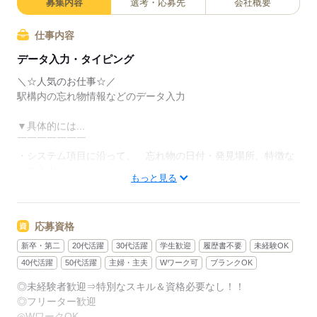
募集内容
選考・応募先
会社概要
仕事内容
データ入力・タイピング
＼☆人気のお仕事☆／
駅構内の忘れ物情報などのデータ入力
▼具体的には...
￣￣￣￣￣￣￣
・システム項目に沿って、 忘れ物の日付・発見場所、特徴な
どの入力
もっと見る
・付随する問合せ対応（一日数件）
決まったフォーマットがあるので特別なスキルは不要♪
応募資格
PC入力&カンタンな電話応対が出来ればOK★
新卒・第二
20代活躍
30代活躍
学生歓迎
履歴書不要
未経験OK
▼他にもオシゴトたくさん！
40代活躍
50代活躍
主婦・主夫
Wワーク可
ブランクOK
￣￣￣￣￣￣￣￣￣￣￣￣￣
◎未経験者歓迎⇒特別なスキル＆資格必要なし！！
・給付金に関するデータ入力
◎フリーター歓迎
・官公庁の書類チェック
◎WワークOK