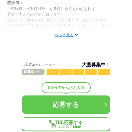
研修期間中は9：00～18：00（休憩1時間あり）の
雰囲気：
勤務になります。
ご登録時に当案件以外にも条件に合うものがあれば
非公開求人含めご紹介致します。
重複してご連絡を差し上げてしまう恐れがございますので
応募する
1度に複数のご応募はお控え頂きますようお願いいたします。
低い
高い
もっと見る
多い年齢層
男性
女性
男女の割合
大量募集中！
ひとりで
みんなで
仕事の仕方
応募バロメーター
応募
集中！
しずか
にぎやか
職場の様子
配属先部署：
約1分でかんたん入力
人数
30人
男女比
（男3：女7）
平均年齢
35歳
応募する
概要：
業界
その他
TEL応募する
受付：10:00～18:00
応募する