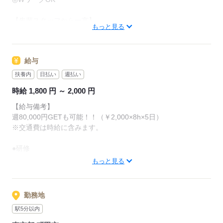
・健康診断に関するデータ入力
・コミックやゲーム関係のデータ入力
【先輩スタッフから一言】
・在宅のカスタマーサポート対応
もっと見る
オフィスワークが未経験でも優しく教えてくれる会社を紹介し
などなど...
てもらえました！
対面で寄り添ってお話してくれるからこそ、自分に合った仕事
給与
応募する
を紹介してもらえます（＾＾）
扶養内
日払い
週払い
＜初めてでも安心のサポート制度！！＞
時給 1,800 円 ～ 2,000 円
1. マニュアル/研修制度あり
2. 勤務後も定期的なフォローアップでわからない事も解決♪
【給与備考】
週80,000円GETも可能！！（￥2,000×8h×5日）
※交通費は時給に含みます。
応募する
●研修
入社日から平日連続した3日間9時～18時（休憩1h）
もっと見る
※研修中も給与の変動ナシ♪
●給与は経験に応じて変動あり
勤務地
駅5分以内
●支払い方法
お給料は【日払い・月払い】から選べます！