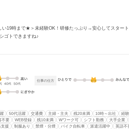
しい19時まで★＞未経験OK！研修たっぷり→安心してスター
シゴトできますね♪
仕事の仕方
活躍
50代活躍
交通費
主婦・主夫
残20未満
10時～出社
経
書不要
WEB登録
残10未満
Wワーク可
シフト勤務
大手企業
格支援
制服あり
禁煙・分煙
バイク自転車
派遣活躍中
英語不