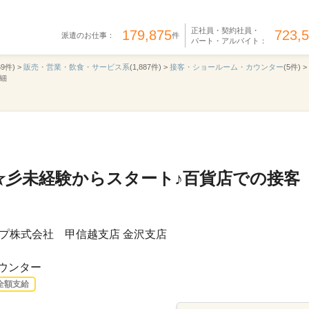
正社員・契約社員・
179,875
723,
派遣のお仕事：
件
パート・アルバイト：
69件) >
販売・営業・飲食・サービス系
(1,887件) >
接客・ショールーム・カウンター
(5件) >
詳細
☆彡未経験からスタート♪百貨店での接客
プ株式会社 甲信越支店 金沢支店
ウンター
全額支給