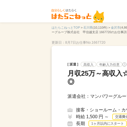
はたらこねっとTOP
>
石川県
(10,110件) >
金沢市
(4,8
ーグループ株式会社 甲信越支店 1667720のお仕事
更新日：8月7日
お仕事No.1667720
[ 派遣 ]
高収入
年齢入力任意
?
月収25万～高収入
◎
派遣会社：マンパワーグルー
接客・ショールーム・カ
時給 1,500 円 ～
交通費
長期
1ヶ月以内にスタート