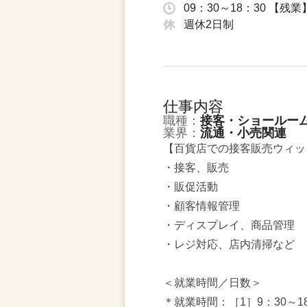
09：30～18：30 【
週休2日制
仕事内容
職種：
接客・ショールー
業界：
流通・小売関連
【百貨店での接客販売ウィッ
・接客、販売
・販促活動
・顧客情報管理
・ディスプレイ、商品管理
・レジ対応、店内清掃など
＜就業時間／日数＞
＊就業時間：［1］9：30～18